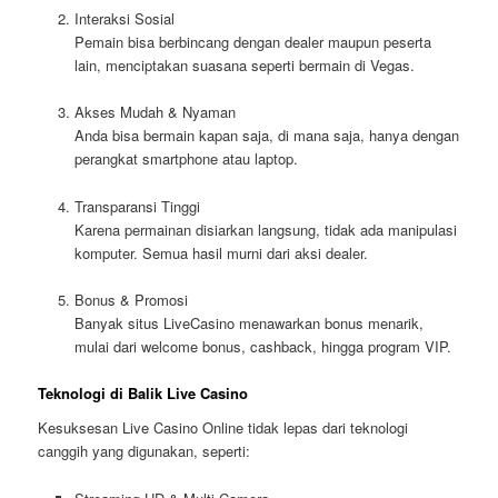
Interaksi Sosial
Pemain bisa berbincang dengan dealer maupun peserta
lain, menciptakan suasana seperti bermain di Vegas.
Akses Mudah & Nyaman
Anda bisa bermain kapan saja, di mana saja, hanya dengan
perangkat smartphone atau laptop.
Transparansi Tinggi
Karena permainan disiarkan langsung, tidak ada manipulasi
komputer. Semua hasil murni dari aksi dealer.
Bonus & Promosi
Banyak situs LiveCasino menawarkan bonus menarik,
mulai dari welcome bonus, cashback, hingga program VIP.
Teknologi di Balik Live Casino
Kesuksesan Live Casino Online tidak lepas dari teknologi
canggih yang digunakan, seperti: