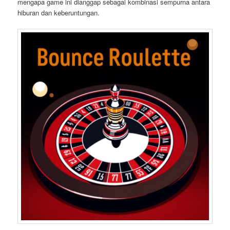
mengapa game ini dianggap sebagai kombinasi sempurna antara
hiburan dan keberuntungan.