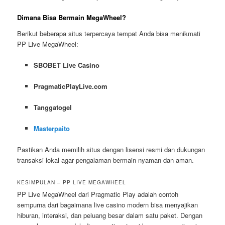
Dimana Bisa Bermain MegaWheel?
Berikut beberapa situs terpercaya tempat Anda bisa menikmati
PP Live MegaWheel:
SBOBET Live Casino
PragmaticPlayLive.com
Tanggatogel
Masterpaito
Pastikan Anda memilih situs dengan lisensi resmi dan dukungan
transaksi lokal agar pengalaman bermain nyaman dan aman.
KESIMPULAN – PP LIVE MEGAWHEEL
PP Live MegaWheel dari Pragmatic Play adalah contoh
sempurna dari bagaimana live casino modern bisa menyajikan
hiburan, interaksi, dan peluang besar dalam satu paket. Dengan