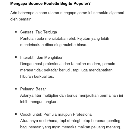
Mengapa Bounce Roulette Begitu Populer?
Ada beberapa alasan utama mengapa game ini semakin digemari
oleh pemain:
Sensasi Tak Terduga
Pantulan bola menciptakan efek kejutan yang lebih
mendebarkan dibanding roulette biasa.
Interaktif dan Menghibur
Dengan host profesional dan tampilan modern, pemain
merasa tidak sekadar berjudi, tapi juga mendapatkan
hiburan berkualitas.
Peluang Besar
Adanya fitur multiplier dan bonus menjadikan permainan ini
lebih menguntungkan.
Cocok untuk Pemula maupun Profesional
Aturannya sederhana, tapi strategi tetap berperan penting
bagi pemain yang ingin memaksimalkan peluang menang.