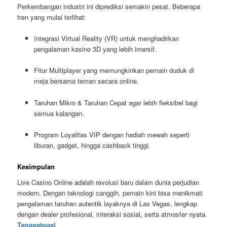
Perkembangan industri ini diprediksi semakin pesat. Beberapa
tren yang mulai terlihat:
Integrasi Virtual Reality (VR) untuk menghadirkan
pengalaman kasino 3D yang lebih imersif.
Fitur Multiplayer yang memungkinkan pemain duduk di
meja bersama teman secara online.
Taruhan Mikro & Taruhan Cepat agar lebih fleksibel bagi
semua kalangan.
Program Loyalitas VIP dengan hadiah mewah seperti
liburan, gadget, hingga cashback tinggi.
Kesimpulan
Live Casino Online adalah revolusi baru dalam dunia perjudian
modern. Dengan teknologi canggih, pemain kini bisa menikmati
pengalaman taruhan autentik layaknya di Las Vegas, lengkap
dengan dealer profesional, interaksi sosial, serta atmosfer nyata.
Tanggatogel