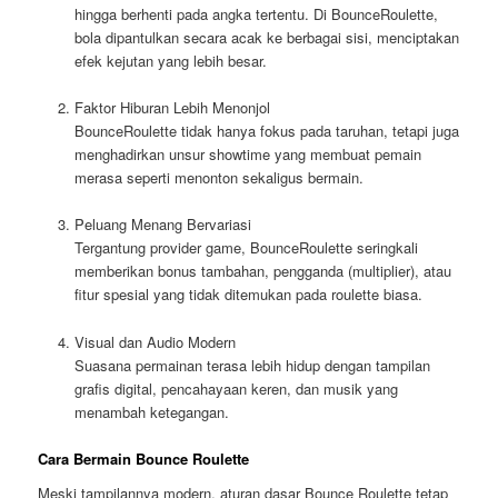
hingga berhenti pada angka tertentu. Di BounceRoulette,
bola dipantulkan secara acak ke berbagai sisi, menciptakan
efek kejutan yang lebih besar.
Faktor Hiburan Lebih Menonjol
BounceRoulette tidak hanya fokus pada taruhan, tetapi juga
menghadirkan unsur showtime yang membuat pemain
merasa seperti menonton sekaligus bermain.
Peluang Menang Bervariasi
Tergantung provider game, BounceRoulette seringkali
memberikan bonus tambahan, pengganda (multiplier), atau
fitur spesial yang tidak ditemukan pada roulette biasa.
Visual dan Audio Modern
Suasana permainan terasa lebih hidup dengan tampilan
grafis digital, pencahayaan keren, dan musik yang
menambah ketegangan.
Cara Bermain Bounce Roulette
Meski tampilannya modern, aturan dasar Bounce Roulette tetap