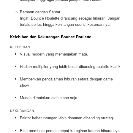
Bermain dengan Santai
Ingat, Bounce Roulette dirancang sebagai hiburan. Jangan
terlalu serius hingga kehilangan esensi keseruannya.
Kelebihan dan Kekurangan Bounce Roulette
KELEBIHAN
Visual modern yang memanjakan mata.
Hadiah multiplier yang lebih besar dibanding roulette klasik.
Memberikan pengalaman hiburan setara dengan game
show.
Mudah dimainkan oleh siapa saja.
KEKURANGAN
Faktor keberuntungan lebih dominan dibanding strategi.
Bisa membuat pemain cepat ketagihan karena hiburannya