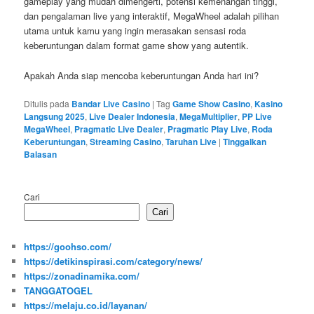
gameplay yang mudah dimengerti, potensi kemenangan tinggi,
dan pengalaman live yang interaktif, MegaWheel adalah pilihan
utama untuk kamu yang ingin merasakan sensasi roda
keberuntungan dalam format game show yang autentik.
Apakah Anda siap mencoba keberuntungan Anda hari ini?
Ditulis pada
Bandar Live Casino
|
Tag
Game Show Casino
,
Kasino
Langsung 2025
,
Live Dealer Indonesia
,
MegaMultiplier
,
PP Live
MegaWheel
,
Pragmatic Live Dealer
,
Pragmatic Play Live
,
Roda
Keberuntungan
,
Streaming Casino
,
Taruhan Live
|
Tinggalkan
Balasan
Cari
Cari
https://goohso.com/
https://detikinspirasi.com/category/news/
https://zonadinamika.com/
TANGGATOGEL
https://melaju.co.id/layanan/