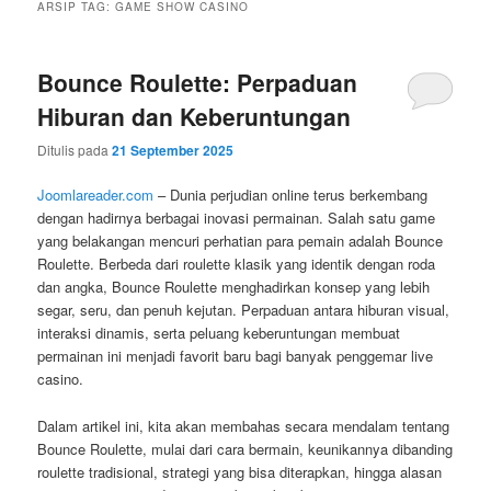
ARSIP TAG:
GAME SHOW CASINO
Bounce Roulette: Perpaduan
Hiburan dan Keberuntungan
Ditulis pada
21 September 2025
Joomlareader.com
– Dunia perjudian online terus berkembang
dengan hadirnya berbagai inovasi permainan. Salah satu game
yang belakangan mencuri perhatian para pemain adalah Bounce
Roulette. Berbeda dari roulette klasik yang identik dengan roda
dan angka, Bounce Roulette menghadirkan konsep yang lebih
segar, seru, dan penuh kejutan. Perpaduan antara hiburan visual,
interaksi dinamis, serta peluang keberuntungan membuat
permainan ini menjadi favorit baru bagi banyak penggemar live
casino.
Dalam artikel ini, kita akan membahas secara mendalam tentang
Bounce Roulette, mulai dari cara bermain, keunikannya dibanding
roulette tradisional, strategi yang bisa diterapkan, hingga alasan