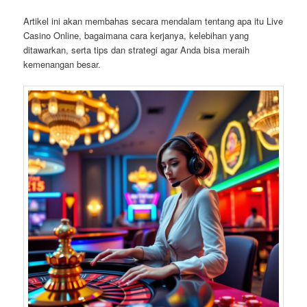
Artikel ini akan membahas secara mendalam tentang apa itu Live
Casino Online, bagaimana cara kerjanya, kelebihan yang
ditawarkan, serta tips dan strategi agar Anda bisa meraih
kemenangan besar.