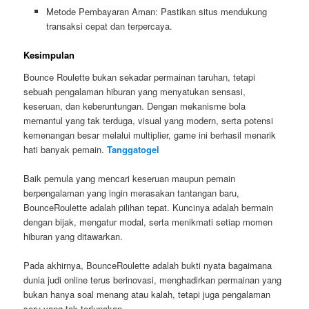
Metode Pembayaran Aman: Pastikan situs mendukung
transaksi cepat dan terpercaya.
Kesimpulan
Bounce Roulette bukan sekadar permainan taruhan, tetapi
sebuah pengalaman hiburan yang menyatukan sensasi,
keseruan, dan keberuntungan. Dengan mekanisme bola
memantul yang tak terduga, visual yang modern, serta potensi
kemenangan besar melalui multiplier, game ini berhasil menarik
hati banyak pemain.
Tanggatogel
Baik pemula yang mencari keseruan maupun pemain
berpengalaman yang ingin merasakan tantangan baru,
BounceRoulette adalah pilihan tepat. Kuncinya adalah bermain
dengan bijak, mengatur modal, serta menikmati setiap momen
hiburan yang ditawarkan.
Pada akhirnya, BounceRoulette adalah bukti nyata bagaimana
dunia judi online terus berinovasi, menghadirkan permainan yang
bukan hanya soal menang atau kalah, tetapi juga pengalaman
seru yang tak terlupakan.