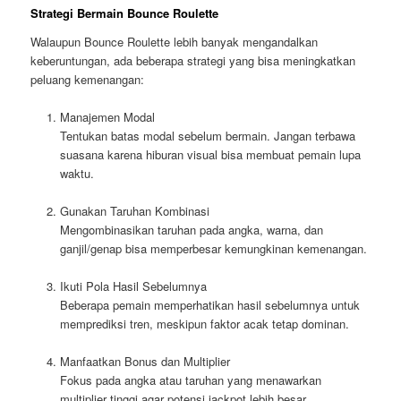
Strategi Bermain Bounce Roulette
Walaupun Bounce Roulette lebih banyak mengandalkan
keberuntungan, ada beberapa strategi yang bisa meningkatkan
peluang kemenangan:
Manajemen Modal
Tentukan batas modal sebelum bermain. Jangan terbawa
suasana karena hiburan visual bisa membuat pemain lupa
waktu.
Gunakan Taruhan Kombinasi
Mengombinasikan taruhan pada angka, warna, dan
ganjil/genap bisa memperbesar kemungkinan kemenangan.
Ikuti Pola Hasil Sebelumnya
Beberapa pemain memperhatikan hasil sebelumnya untuk
memprediksi tren, meskipun faktor acak tetap dominan.
Manfaatkan Bonus dan Multiplier
Fokus pada angka atau taruhan yang menawarkan
multiplier tinggi agar potensi jackpot lebih besar.