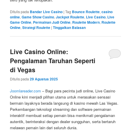
Ditulis pada
Bandar Live Casino
|
Tag
Bounce Roulette
,
casino
online
,
Game Show Casino
,
Jackpot Roulette
,
Live Casino
,
Live
Game Online
,
Permainan Judi Online
,
Roulette Modern
,
Roulette
Online
,
Strategi Roulette
|
Tinggalkan Balasan
Live Casino Online:
Pengalaman Taruhan Seperti
di Vegas
Ditulis pada
29 Agustus 2025
Joomlareader.com
– Bagi para pecinta judi online, Live Casino
Online kini menjadi pilihan utama untuk merasakan sensasi
bermain layaknya berada langsung di kasino mewah Las Vegas.
Perkembangan teknologi streaming dan software permainan
interaktif membuat setiap pemain bisa menikmati pengalaman
autentik, berinteraksi dengan dealer sungguhan, serta bertaruh
melawan pemain lain dari seluruh dunia.