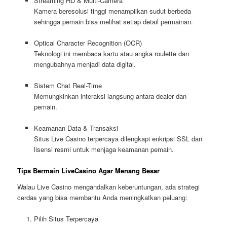
Streaming HD & Multi-Camera
Kamera beresolusi tinggi menampilkan sudut berbeda
sehingga pemain bisa melihat setiap detail permainan.
Optical Character Recognition (OCR)
Teknologi ini membaca kartu atau angka roulette dan
mengubahnya menjadi data digital.
Sistem Chat Real-Time
Memungkinkan interaksi langsung antara dealer dan
pemain.
Keamanan Data & Transaksi
Situs Live Casino terpercaya dilengkapi enkripsi SSL dan
lisensi resmi untuk menjaga keamanan pemain.
Tips Bermain LiveCasino Agar Menang Besar
Walau Live Casino mengandalkan keberuntungan, ada strategi
cerdas yang bisa membantu Anda meningkatkan peluang:
Pilih Situs Terpercaya