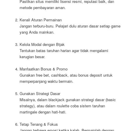
Pastikan situs memiliki lisensi resmi, reputasi baik, dan
metode pembayaran aman.
Kenali Aturan Permainan
Jangan terburu-buru. Pelajari dulu aturan dasar setiap game
yang Anda mainkan.
Kelola Modal dengan Bijak
Tentukan batas taruhan harian agar tidak mengalami
kerugian besar.
Manfaatkan Bonus & Promo
Gunakan free bet, cashback, atau bonus deposit untuk
memperpanjang waktu bermain.
Gunakan Strategi Dasar
Misalnya, dalam blackjack gunakan strategi dasar (basic
strategy), atau dalam roulette coba sistem taruhan
martingale dengan hati-hati.
Tetap Tenang & Fokus
Jangan terbawa emosi ketika kalah. Bermainlah dengan