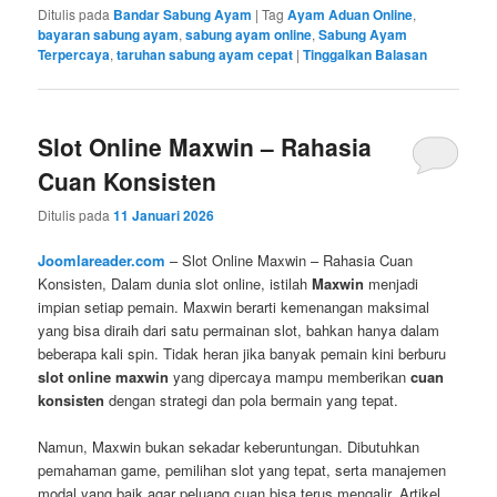
Ditulis pada
Bandar Sabung Ayam
|
Tag
Ayam Aduan Online
,
bayaran sabung ayam
,
sabung ayam online
,
Sabung Ayam
Terpercaya
,
taruhan sabung ayam cepat
|
Tinggalkan Balasan
Slot Online Maxwin – Rahasia
Cuan Konsisten
Ditulis pada
11 Januari 2026
Joomlareader.com
– Slot Online Maxwin – Rahasia Cuan
Konsisten, Dalam dunia slot online, istilah
Maxwin
menjadi
impian setiap pemain. Maxwin berarti kemenangan maksimal
yang bisa diraih dari satu permainan slot, bahkan hanya dalam
beberapa kali spin. Tidak heran jika banyak pemain kini berburu
slot online maxwin
yang dipercaya mampu memberikan
cuan
konsisten
dengan strategi dan pola bermain yang tepat.
Namun, Maxwin bukan sekadar keberuntungan. Dibutuhkan
pemahaman game, pemilihan slot yang tepat, serta manajemen
modal yang baik agar peluang cuan bisa terus mengalir. Artikel