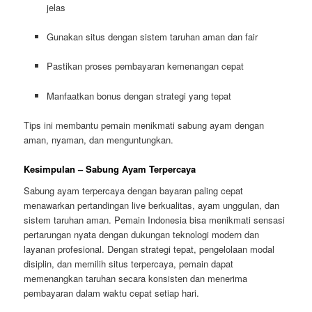
jelas
Gunakan situs dengan sistem taruhan aman dan fair
Pastikan proses pembayaran kemenangan cepat
Manfaatkan bonus dengan strategi yang tepat
Tips ini membantu pemain menikmati sabung ayam dengan
aman, nyaman, dan menguntungkan.
Kesimpulan – Sabung Ayam Terpercaya
Sabung ayam terpercaya dengan bayaran paling cepat
menawarkan pertandingan live berkualitas, ayam unggulan, dan
sistem taruhan aman. Pemain Indonesia bisa menikmati sensasi
pertarungan nyata dengan dukungan teknologi modern dan
layanan profesional. Dengan strategi tepat, pengelolaan modal
disiplin, dan memilih situs terpercaya, pemain dapat
memenangkan taruhan secara konsisten dan menerima
pembayaran dalam waktu cepat setiap hari.