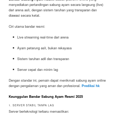
menyediakan pertandingan sabung ayam secara langsung (live)
dari arena asli, dengan sistem taruhan yang transparan dan
diawasi secara ketat.
Ciri utama bandar resmi:
Live streaming real-time dari arena
Ayam petarung asli, bukan rekayasa
Sistem taruhan adil dan transparan
Server cepat dan minim lag
Dengan standar ini, pemain dapat menikmati sabung ayam online
dengan pengalaman yang aman dan profesional.
Prediksi hk
Keunggulan Bandar Sabung Ayam Resmi 2025
1. SERVER STABIL TANPA LAG
Server berteknologi terbaru memastikan: