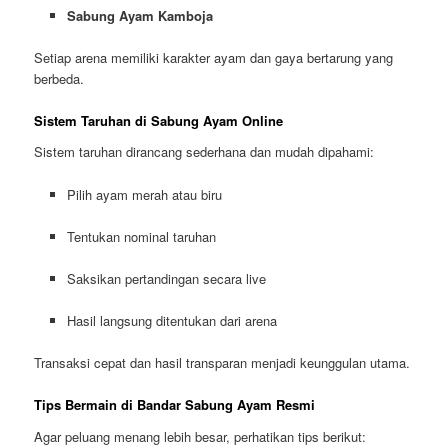
Sabung Ayam Kamboja
Setiap arena memiliki karakter ayam dan gaya bertarung yang
berbeda.
Sistem Taruhan di Sabung Ayam Online
Sistem taruhan dirancang sederhana dan mudah dipahami:
Pilih ayam merah atau biru
Tentukan nominal taruhan
Saksikan pertandingan secara live
Hasil langsung ditentukan dari arena
Transaksi cepat dan hasil transparan menjadi keunggulan utama.
Tips Bermain di Bandar Sabung Ayam Resmi
Agar peluang menang lebih besar, perhatikan tips berikut: