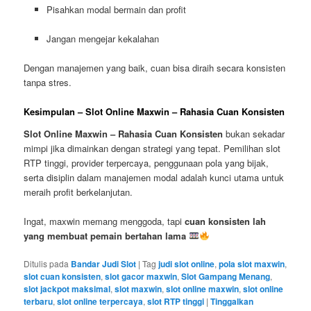
Pisahkan modal bermain dan profit
Jangan mengejar kekalahan
Dengan manajemen yang baik, cuan bisa diraih secara konsisten
tanpa stres.
Kesimpulan – Slot Online Maxwin – Rahasia Cuan Konsisten
Slot Online Maxwin – Rahasia Cuan Konsisten
bukan sekadar
mimpi jika dimainkan dengan strategi yang tepat. Pemilihan slot
RTP tinggi, provider terpercaya, penggunaan pola yang bijak,
serta disiplin dalam manajemen modal adalah kunci utama untuk
meraih profit berkelanjutan.
Ingat, maxwin memang menggoda, tapi
cuan konsisten lah
yang membuat pemain bertahan lama
Ditulis pada
Bandar Judi Slot
|
Tag
judi slot online
,
pola slot maxwin
,
slot cuan konsisten
,
slot gacor maxwin
,
Slot Gampang Menang
,
slot jackpot maksimal
,
slot maxwin
,
slot online maxwin
,
slot online
terbaru
,
slot online terpercaya
,
slot RTP tinggi
|
Tinggalkan