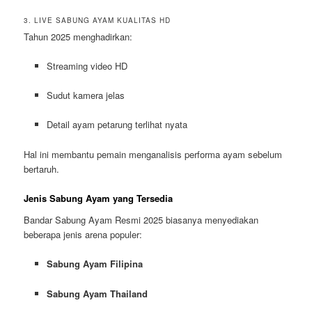
3. LIVE SABUNG AYAM KUALITAS HD
Tahun 2025 menghadirkan:
Streaming video HD
Sudut kamera jelas
Detail ayam petarung terlihat nyata
Hal ini membantu pemain menganalisis performa ayam sebelum
bertaruh.
Jenis Sabung Ayam yang Tersedia
Bandar Sabung Ayam Resmi 2025 biasanya menyediakan
beberapa jenis arena populer:
Sabung Ayam Filipina
Sabung Ayam Thailand