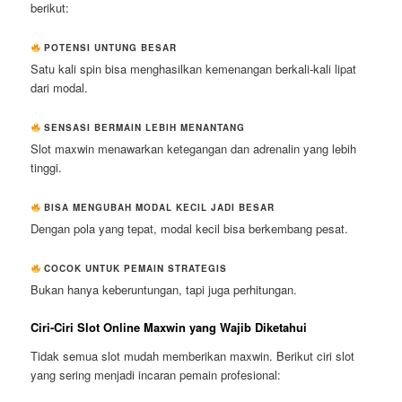
berikut:
POTENSI UNTUNG BESAR
Satu kali spin bisa menghasilkan kemenangan berkali-kali lipat
dari modal.
SENSASI BERMAIN LEBIH MENANTANG
Slot maxwin menawarkan ketegangan dan adrenalin yang lebih
tinggi.
BISA MENGUBAH MODAL KECIL JADI BESAR
Dengan pola yang tepat, modal kecil bisa berkembang pesat.
COCOK UNTUK PEMAIN STRATEGIS
Bukan hanya keberuntungan, tapi juga perhitungan.
Ciri-Ciri Slot Online Maxwin yang Wajib Diketahui
Tidak semua slot mudah memberikan maxwin. Berikut ciri slot
yang sering menjadi incaran pemain profesional: