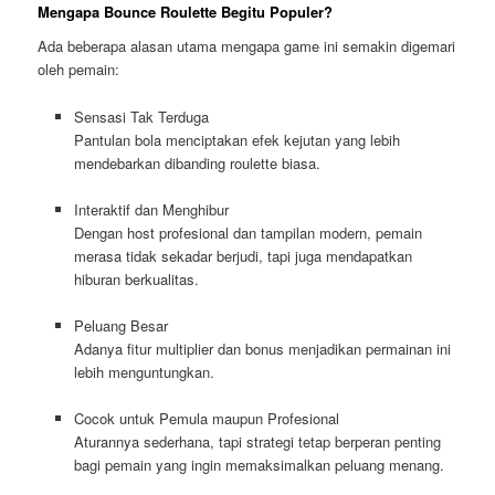
Mengapa Bounce Roulette Begitu Populer?
Ada beberapa alasan utama mengapa game ini semakin digemari
oleh pemain:
Sensasi Tak Terduga
Pantulan bola menciptakan efek kejutan yang lebih
mendebarkan dibanding roulette biasa.
Interaktif dan Menghibur
Dengan host profesional dan tampilan modern, pemain
merasa tidak sekadar berjudi, tapi juga mendapatkan
hiburan berkualitas.
Peluang Besar
Adanya fitur multiplier dan bonus menjadikan permainan ini
lebih menguntungkan.
Cocok untuk Pemula maupun Profesional
Aturannya sederhana, tapi strategi tetap berperan penting
bagi pemain yang ingin memaksimalkan peluang menang.