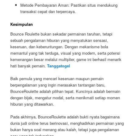
Metode Pembayaran Aman: Pastikan situs mendukung
transaksi cepat dan terpercaya.
Kesimpulan
Bounce Roulette bukan sekadar permainan taruhan, tetapi
sebuah pengalaman hiburan yang menyatukan sensasi,
keseruan, dan keberuntungan. Dengan mekanisme bola
memantul yang tak terduga, visual yang modern, serta potensi
kemenangan besar melalui multiplier, game ini berhasil menarik
hati banyak pemain.
Tanggatogel
Baik pemula yang mencari keseruan maupun pemain
berpengalaman yang ingin merasakan tantangan baru,
BounceRoulette adalah pilihan tepat. Kuncinya adalah bermain
dengan bijak, mengatur modal, serta menikmati setiap momen
hiburan yang ditawarkan.
Pada akhirnya, BounceRoulette adalah bukti nyata bagaimana
dunia judi online terus berinovasi, menghadirkan permainan yang
bukan hanya soal menang atau kalah, tetapi juga pengalaman
seru yang tak terlupakan.