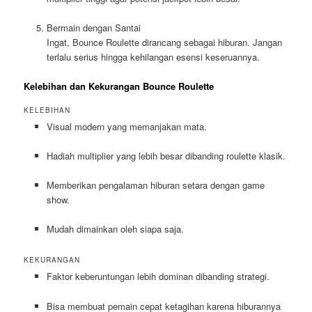
Bermain dengan Santai
Ingat, Bounce Roulette dirancang sebagai hiburan. Jangan
terlalu serius hingga kehilangan esensi keseruannya.
Kelebihan dan Kekurangan Bounce Roulette
KELEBIHAN
Visual modern yang memanjakan mata.
Hadiah multiplier yang lebih besar dibanding roulette klasik.
Memberikan pengalaman hiburan setara dengan game
show.
Mudah dimainkan oleh siapa saja.
KEKURANGAN
Faktor keberuntungan lebih dominan dibanding strategi.
Bisa membuat pemain cepat ketagihan karena hiburannya