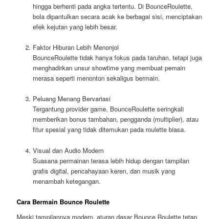
hingga berhenti pada angka tertentu. Di BounceRoulette,
bola dipantulkan secara acak ke berbagai sisi, menciptakan
efek kejutan yang lebih besar.
Faktor Hiburan Lebih Menonjol
BounceRoulette tidak hanya fokus pada taruhan, tetapi juga
menghadirkan unsur showtime yang membuat pemain
merasa seperti menonton sekaligus bermain.
Peluang Menang Bervariasi
Tergantung provider game, BounceRoulette seringkali
memberikan bonus tambahan, pengganda (multiplier), atau
fitur spesial yang tidak ditemukan pada roulette biasa.
Visual dan Audio Modern
Suasana permainan terasa lebih hidup dengan tampilan
grafis digital, pencahayaan keren, dan musik yang
menambah ketegangan.
Cara Bermain Bounce Roulette
Meski tampilannya modern, aturan dasar Bounce Roulette tetap