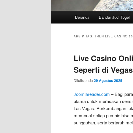
Menu
Beranda
Bandar Judi Togel
utama
ARSIP TAG:
TREN LIVE CASINO 2
Live Casino Onl
Seperti di Vegas
Ditulis pada
29 Agustus 2025
Joomlareader.com
– Bagi para 
utama untuk merasakan sensa
Las Vegas. Perkembangan tekno
membuat setiap pemain bisa me
sungguhan, serta bertaruh mel