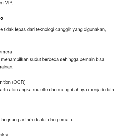
m VIP.
no
 tidak lepas dari teknologi canggih yang digunakan,
Camera
i menampilkan sudut berbeda sehingga pemain bisa
mainan.
nition (OCR)
artu atau angka roulette dan mengubahnya menjadi data
langsung antara dealer dan pemain.
aksi