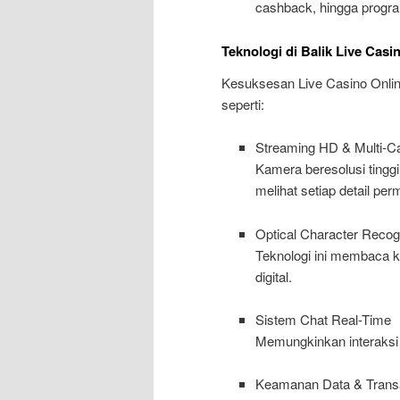
cashback, hingga progra
Teknologi di Balik Live Casi
Kesuksesan Live Casino Online
seperti:
Streaming HD & Multi-
Kamera beresolusi tingg
melihat setiap detail per
Optical Character Recog
Teknologi ini membaca k
digital.
Sistem Chat Real-Time
Memungkinkan interaksi 
Keamanan Data & Trans