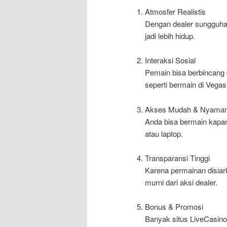
Atmosfer Realistis
Dengan dealer sungguhan
jadi lebih hidup.
Interaksi Sosial
Pemain bisa berbincang 
seperti bermain di Vegas
Akses Mudah & Nyama
Anda bisa bermain kapan
atau laptop.
Transparansi Tinggi
Karena permainan disiar
murni dari aksi dealer.
Bonus & Promosi
Banyak situs LiveCasin