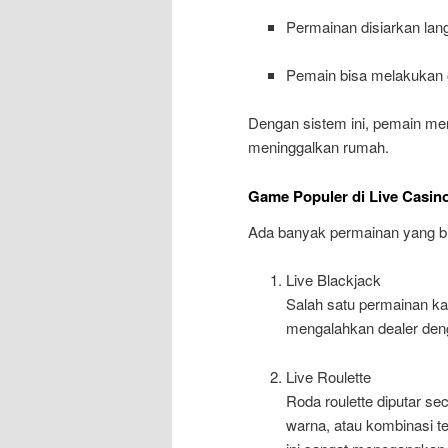
Permainan disiarkan lang
Pemain bisa melakukan o
Dengan sistem ini, pemain me
meninggalkan rumah.
Game Populer di Live Casin
Ada banyak permainan yang bis
Live Blackjack
Salah satu permainan kar
mengalahkan dealer denga
Live Roulette
Roda roulette diputar se
warna, atau kombinasi t