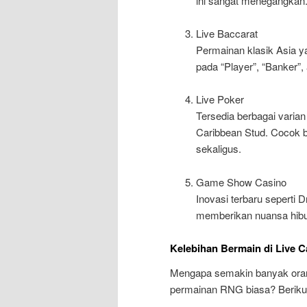
ini sangat menegangkan
Live Baccarat
Permainan klasik Asia ya
pada “Player”, “Banker”, 
Live Poker
Tersedia berbagai varian
Caribbean Stud. Cocok b
sekaligus.
Game Show Casino
Inovasi terbaru seperti
memberikan nuansa hibu
Kelebihan Bermain di Live C
Mengapa semakin banyak oran
permainan RNG biasa? Beriku