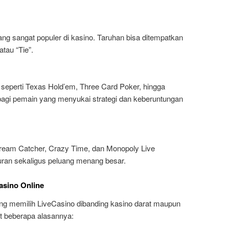
.
ng sangat populer di kasino. Taruhan bisa ditempatkan
atau “Tie”.
 seperti Texas Hold’em, Three Card Poker, hingga
agi pemain yang menyukai strategi dan keberuntungan
 Dream Catcher, Crazy Time, dan Monopoly Live
ran sekaligus peluang menang besar.
asino Online
g memilih LiveCasino dibanding kasino darat maupun
t beberapa alasannya: