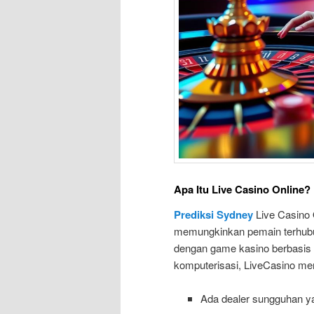
Apa Itu Live Casino Online?
Prediksi Sydney
Live Casino 
memungkinkan pemain terhubun
dengan game kasino berbasi
komputerisasi, LiveCasino me
Ada dealer sungguhan ya