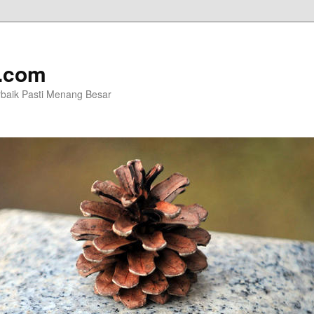
.com
rbaik Pasti Menang Besar