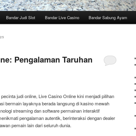
Bandar Judi Slot
Bandar Live Casino
Bandar Sabung Ayam
025
ine: Pengalaman Taruhan
pecinta judi online, Live Casino Online kini menjadi pilihan
si bermain layaknya berada langsung di kasino mewah
logi streaming dan software permainan interaktif
nikmati pengalaman autentik, berinteraksi dengan dealer
awan pemain lain dari seluruh dunia.