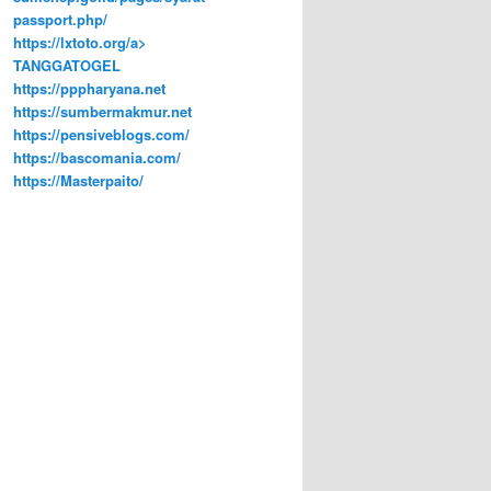
passport.php/
https://lxtoto.org/a>
TANGGATOGEL
https://pppharyana.net
https://sumbermakmur.net
https://pensiveblogs.com/
https://bascomania.com/
https://Masterpaito/