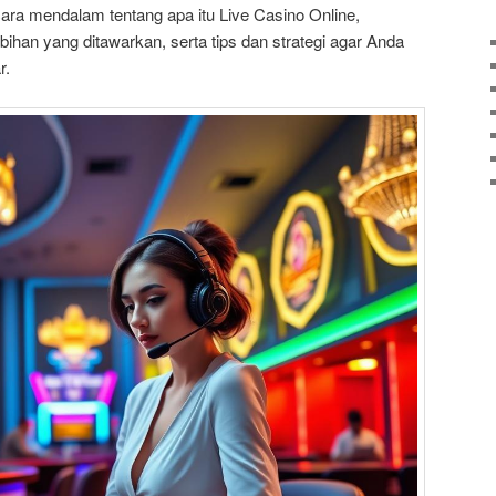
ara mendalam tentang apa itu Live Casino Online,
ihan yang ditawarkan, serta tips dan strategi agar Anda
r.