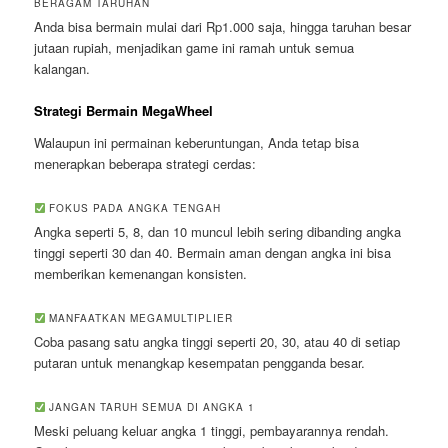
BERAGAM TARUHAN
Anda bisa bermain mulai dari Rp1.000 saja, hingga taruhan besar
jutaan rupiah, menjadikan game ini ramah untuk semua
kalangan.
Strategi Bermain MegaWheel
Walaupun ini permainan keberuntungan, Anda tetap bisa
menerapkan beberapa strategi cerdas:
FOKUS PADA ANGKA TENGAH
Angka seperti 5, 8, dan 10 muncul lebih sering dibanding angka
tinggi seperti 30 dan 40. Bermain aman dengan angka ini bisa
memberikan kemenangan konsisten.
MANFAATKAN MEGAMULTIPLIER
Coba pasang satu angka tinggi seperti 20, 30, atau 40 di setiap
putaran untuk menangkap kesempatan pengganda besar.
JANGAN TARUH SEMUA DI ANGKA 1
Meski peluang keluar angka 1 tinggi, pembayarannya rendah.