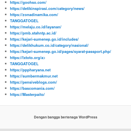
https://goohso.com/
https://detikinspirasi.com/category/news/
https://zonadinamika.com/
TANGGATOGEL
https://melaju.co.id/layanan/
https://pmb.stahntp.ac.id/
https://kejari-sumenep.go.id/includes/
https://delikhukum.co.id/category/nasional/
https://kejari-sumenep.go.id/pages/syarat-passport.php/
https://lxtoto.org/a>
TANGGATOGEL
https://pppharyana.net
https://sumbermakmur.net
https://pensiveblogs.com/
https://bascomania.com/
https://Masterpaito/
Dengan bangga bertenaga WordPress