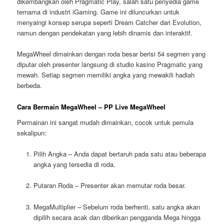
dikembangkan oleh Pragmatic Play, salah satu penyedia game
ternama di industri iGaming. Game ini diluncurkan untuk
menyaingi konsep serupa seperti Dream Catcher dari Evolution,
namun dengan pendekatan yang lebih dinamis dan interaktif.
MegaWheel dimainkan dengan roda besar berisi 54 segmen yang
diputar oleh presenter langsung di studio kasino Pragmatic yang
mewah. Setiap segmen memiliki angka yang mewakili hadiah
berbeda.
Cara Bermain MegaWheel – PP Live MegaWheel
Permainan ini sangat mudah dimainkan, cocok untuk pemula
sekalipun:
Pilih Angka – Anda dapat bertaruh pada satu atau beberapa
angka yang tersedia di roda.
Putaran Roda – Presenter akan memutar roda besar.
MegaMultiplier – Sebelum roda berhenti, satu angka akan
dipilih secara acak dan diberikan pengganda Mega hingga