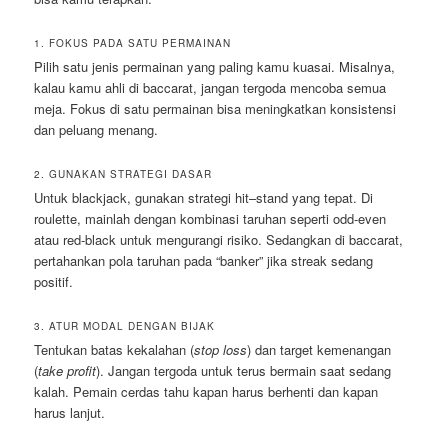
1. FOKUS PADA SATU PERMAINAN
Pilih satu jenis permainan yang paling kamu kuasai. Misalnya,
kalau kamu ahli di baccarat, jangan tergoda mencoba semua
meja. Fokus di satu permainan bisa meningkatkan konsistensi
dan peluang menang.
2. GUNAKAN STRATEGI DASAR
Untuk blackjack, gunakan strategi hit–stand yang tepat. Di
roulette, mainlah dengan kombinasi taruhan seperti odd-even
atau red-black untuk mengurangi risiko. Sedangkan di baccarat,
pertahankan pola taruhan pada “banker” jika streak sedang
positif.
3. ATUR MODAL DENGAN BIJAK
Tentukan batas kekalahan (
stop loss
) dan target kemenangan
(
take profit
). Jangan tergoda untuk terus bermain saat sedang
kalah. Pemain cerdas tahu kapan harus berhenti dan kapan
harus lanjut.