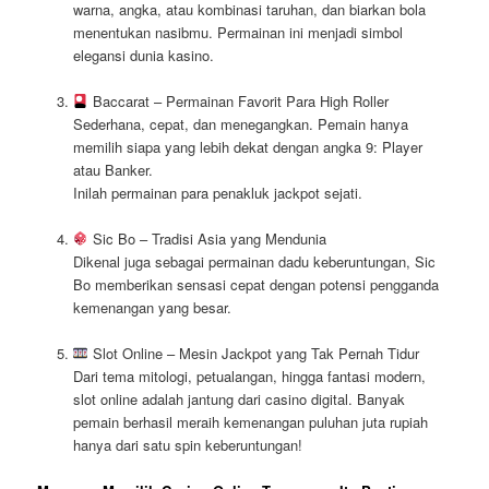
warna, angka, atau kombinasi taruhan, dan biarkan bola
menentukan nasibmu. Permainan ini menjadi simbol
elegansi dunia kasino.
Baccarat – Permainan Favorit Para High Roller
Sederhana, cepat, dan menegangkan. Pemain hanya
memilih siapa yang lebih dekat dengan angka 9: Player
atau Banker.
Inilah permainan para penakluk jackpot sejati.
Sic Bo – Tradisi Asia yang Mendunia
Dikenal juga sebagai permainan dadu keberuntungan, Sic
Bo memberikan sensasi cepat dengan potensi pengganda
kemenangan yang besar.
Slot Online – Mesin Jackpot yang Tak Pernah Tidur
Dari tema mitologi, petualangan, hingga fantasi modern,
slot online adalah jantung dari casino digital. Banyak
pemain berhasil meraih kemenangan puluhan juta rupiah
hanya dari satu spin keberuntungan!