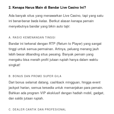
2. Kenapa Harus Main di Bandar Live Casino Ini?
Ada banyak situs yang menawarkan Live Casino, tapi yang satu
ini benar-benar
beda kelas
. Berikut alasan kenapa pemain
menyebutnya bandar yang bikin auto tajir:
A. RASIO KEMENANGAN TINGGI
Bandar ini terkenal dengan RTP (Return to Player) yang sangat
tinggi untuk semua permainan. Artinya, peluang menang jauh
lebih besar dibanding situs pesaing. Banyak pemain yang
mengaku bisa meraih profit jutaan rupiah hanya dalam waktu
singkat!
B. BONUS DAN PROMO SUPER GILA
Dari bonus selamat datang, cashback mingguan, hingga event
jackpot harian, semua tersedia untuk memanjakan para pemain.
Bahkan ada program VIP eksklusif dengan hadiah mobil, gadget,
dan saldo jutaan rupiah.
C. DEALER CANTIK DAN PROFESIONAL