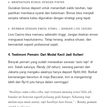
4. MANFAATKAN BONUS DENGAN PINTAR
Gunakan bonus deposit untuk menambah saldo taruhan, tapi
pastikan membaca syarat dan ketentuan. Bonus bisa menjadi
senjata rahasia kalau digunakan dengan strategi yang tepat.
5. BERMAIN DENGAN EMOSI STABIL – BANDAR LIVE CASINO
Live Casino bisa memacu adrenalin tinggi. Jangan biarkan emosi
menguasai keputusanmu. Tetap tenang, analisa situasi, dan
bermainlah seperti profesional sejati.
4. Testimoni Pemain: Dari Modal Kecil Jadi Sultan!
Banyak pemain yang sudah merasakan sensasi “auto tajir” di
sini. Salah satunya,
Rendy (32 tahun)
, seorang pemain dari
Jakarta yang mengaku awalnya hanya deposit Rp50.000. Berkat
kemenangan beruntun di meja Baccarat, kini ia mengantongi
lebih dari Rp15 juta hanya dalam seminggu!
“Awalnya cuma coba-coba, tapi ternyata menang terus! Gila sih,
bandar ini beneran ngasih peluang gede banget. Sekarang tiap
malam saya main santai, tapi hasilnya luar biasa,” –
Rendy, pemain
aktif Live Casino.