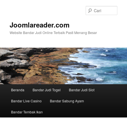
Langsung
Langsung
ke
ke
Cari
konten
konten
utama
sekunder
Joomlareader.com
Website Bandar Judi Online Terbaik Pasti Menang Besar
Menu
Beranda
Bandar Judi Togel
Bandar Judi Slot
utama
Bandar Live Casino
Bandar Sabung Ayam
Bandar Tembak Ikan