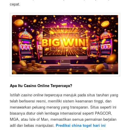
cepat.
Apa Itu Casino Online Terpercaya?
Istilah
casino online terpercaya
merujuk pada situs taruhan yang
telah berlisensi resmi, memiliki sistem keamanan tinggi, dan
menawarkan peluang menang yang transparan. Situs seperti ini
biasanya diatur oleh lembaga internasional seperti PAGCOR,
MGA, atau Isle of Man, memastikan semua permainan berjalan
adil dan bebas manipulasi.
Prediksi china togel hari ini