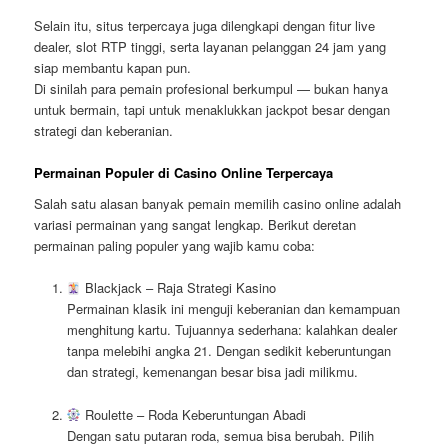
Selain itu, situs terpercaya juga dilengkapi dengan fitur live
dealer, slot RTP tinggi, serta layanan pelanggan 24 jam yang
siap membantu kapan pun.
Di sinilah para pemain profesional berkumpul — bukan hanya
untuk bermain, tapi untuk menaklukkan jackpot besar dengan
strategi dan keberanian.
Permainan Populer di Casino Online Terpercaya
Salah satu alasan banyak pemain memilih casino online adalah
variasi permainan yang sangat lengkap. Berikut deretan
permainan paling populer yang wajib kamu coba:
Blackjack – Raja Strategi Kasino
Permainan klasik ini menguji keberanian dan kemampuan
menghitung kartu. Tujuannya sederhana: kalahkan dealer
tanpa melebihi angka 21. Dengan sedikit keberuntungan
dan strategi, kemenangan besar bisa jadi milikmu.
Roulette – Roda Keberuntungan Abadi
Dengan satu putaran roda, semua bisa berubah. Pilih