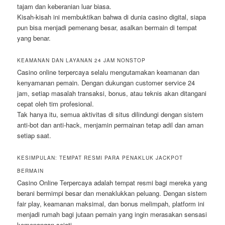
tajam dan keberanian luar biasa.
Kisah-kisah ini membuktikan bahwa di dunia casino digital, siapa
pun bisa menjadi pemenang besar, asalkan bermain di tempat
yang benar.
KEAMANAN DAN LAYANAN 24 JAM NONSTOP
Casino online terpercaya selalu mengutamakan keamanan dan
kenyamanan pemain. Dengan dukungan customer service 24
jam, setiap masalah transaksi, bonus, atau teknis akan ditangani
cepat oleh tim profesional.
Tak hanya itu, semua aktivitas di situs dilindungi dengan sistem
anti-bot dan anti-hack, menjamin permainan tetap adil dan aman
setiap saat.
KESIMPULAN: TEMPAT RESMI PARA PENAKLUK JACKPOT
BERMAIN
Casino Online Terpercaya adalah tempat resmi bagi mereka yang
berani bermimpi besar dan menaklukkan peluang. Dengan sistem
fair play, keamanan maksimal, dan bonus melimpah, platform ini
menjadi rumah bagi jutaan pemain yang ingin merasakan sensasi
kemenangan sejati.