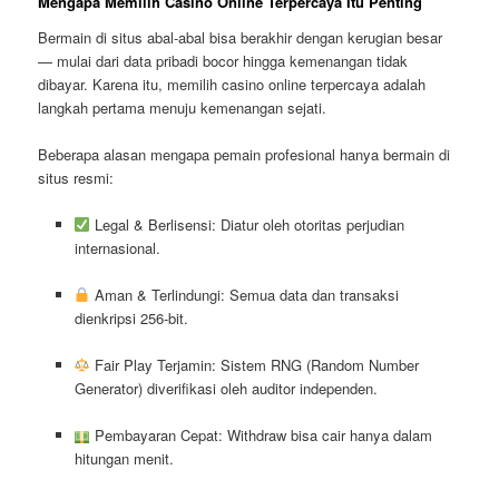
Mengapa Memilih Casino Online Terpercaya Itu Penting
Bermain di situs abal-abal bisa berakhir dengan kerugian besar
— mulai dari data pribadi bocor hingga kemenangan tidak
dibayar. Karena itu, memilih casino online terpercaya adalah
langkah pertama menuju kemenangan sejati.
Beberapa alasan mengapa pemain profesional hanya bermain di
situs resmi:
Legal & Berlisensi: Diatur oleh otoritas perjudian
internasional.
Aman & Terlindungi: Semua data dan transaksi
dienkripsi 256-bit.
Fair Play Terjamin: Sistem RNG (Random Number
Generator) diverifikasi oleh auditor independen.
Pembayaran Cepat: Withdraw bisa cair hanya dalam
hitungan menit.