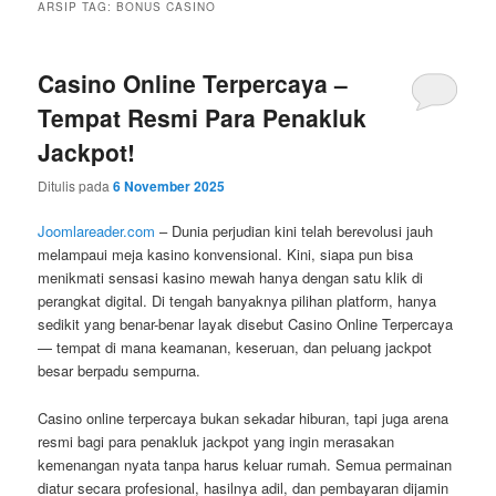
ARSIP TAG:
BONUS CASINO
Casino Online Terpercaya –
Tempat Resmi Para Penakluk
Jackpot!
Ditulis pada
6 November 2025
Joomlareader.com
– Dunia perjudian kini telah berevolusi jauh
melampaui meja kasino konvensional. Kini, siapa pun bisa
menikmati sensasi kasino mewah hanya dengan satu klik di
perangkat digital. Di tengah banyaknya pilihan platform, hanya
sedikit yang benar-benar layak disebut Casino Online Terpercaya
— tempat di mana keamanan, keseruan, dan peluang jackpot
besar berpadu sempurna.
Casino online terpercaya bukan sekadar hiburan, tapi juga arena
resmi bagi para penakluk jackpot yang ingin merasakan
kemenangan nyata tanpa harus keluar rumah. Semua permainan
diatur secara profesional, hasilnya adil, dan pembayaran dijamin