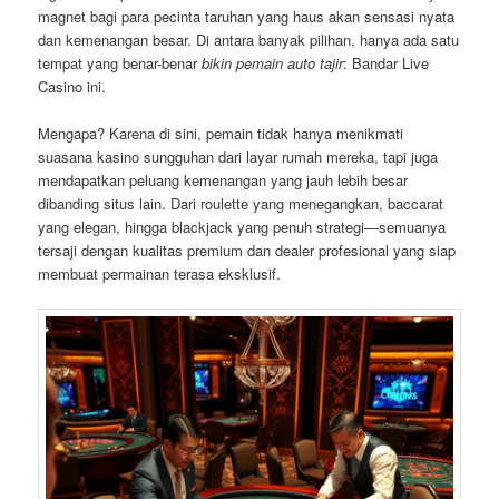
magnet bagi para pecinta taruhan yang haus akan sensasi nyata
dan kemenangan besar. Di antara banyak pilihan, hanya ada satu
tempat yang benar-benar
bikin pemain auto tajir
: Bandar Live
Casino ini.
Mengapa? Karena di sini, pemain tidak hanya menikmati
suasana kasino sungguhan dari layar rumah mereka, tapi juga
mendapatkan peluang kemenangan yang jauh lebih besar
dibanding situs lain. Dari roulette yang menegangkan, baccarat
yang elegan, hingga blackjack yang penuh strategi—semuanya
tersaji dengan kualitas premium dan dealer profesional yang siap
membuat permainan terasa eksklusif.