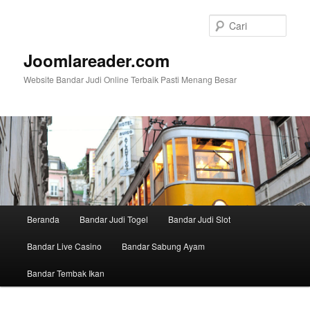
Langsung
Langsung
ke
ke
Cari
konten
konten
utama
sekunder
Joomlareader.com
Website Bandar Judi Online Terbaik Pasti Menang Besar
Menu
Beranda
Bandar Judi Togel
Bandar Judi Slot
utama
Bandar Live Casino
Bandar Sabung Ayam
Bandar Tembak Ikan