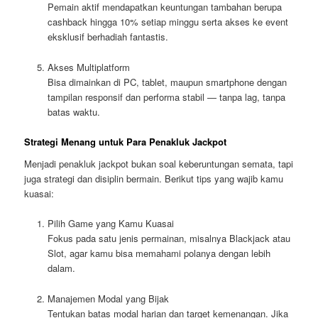
Pemain aktif mendapatkan keuntungan tambahan berupa
cashback hingga 10% setiap minggu serta akses ke event
eksklusif berhadiah fantastis.
Akses Multiplatform
Bisa dimainkan di PC, tablet, maupun smartphone dengan
tampilan responsif dan performa stabil — tanpa lag, tanpa
batas waktu.
Strategi Menang untuk Para Penakluk Jackpot
Menjadi penakluk jackpot bukan soal keberuntungan semata, tapi
juga strategi dan disiplin bermain. Berikut tips yang wajib kamu
kuasai:
Pilih Game yang Kamu Kuasai
Fokus pada satu jenis permainan, misalnya Blackjack atau
Slot, agar kamu bisa memahami polanya dengan lebih
dalam.
Manajemen Modal yang Bijak
Tentukan batas modal harian dan target kemenangan. Jika