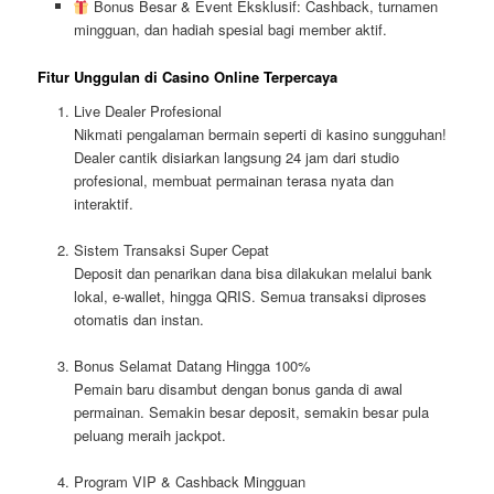
Bonus Besar & Event Eksklusif: Cashback, turnamen
mingguan, dan hadiah spesial bagi member aktif.
Fitur Unggulan di Casino Online Terpercaya
Live Dealer Profesional
Nikmati pengalaman bermain seperti di kasino sungguhan!
Dealer cantik disiarkan langsung 24 jam dari studio
profesional, membuat permainan terasa nyata dan
interaktif.
Sistem Transaksi Super Cepat
Deposit dan penarikan dana bisa dilakukan melalui bank
lokal, e-wallet, hingga QRIS. Semua transaksi diproses
otomatis dan instan.
Bonus Selamat Datang Hingga 100%
Pemain baru disambut dengan bonus ganda di awal
permainan. Semakin besar deposit, semakin besar pula
peluang meraih jackpot.
Program VIP & Cashback Mingguan