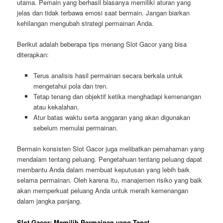
utama. Pemain yang berhasil biasanya memiliki aturan yang
jelas dan tidak terbawa emosi saat bermain. Jangan biarkan
kehilangan mengubah strategi permainan Anda.
Berikut adalah beberapa tips menang Slot Gacor yang bisa
diterapkan:
Terus analisis hasil permainan secara berkala untuk
mengetahui pola dan tren.
Tetap tenang dan objektif ketika menghadapi kemenangan
atau kekalahan.
Atur batas waktu serta anggaran yang akan digunakan
sebelum memulai permainan.
Bermain konsisten Slot Gacor juga melibatkan pemahaman yang
mendalam tentang peluang. Pengetahuan tentang peluang dapat
membantu Anda dalam membuat keputusan yang lebih baik
selama permainan. Oleh karena itu, manajemen risiko yang baik
akan memperkuat peluang Anda untuk meraih kemenangan
dalam jangka panjang.
Slot Gacor: Memilih Permainan yang Tepat