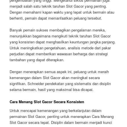
pengembalian yang tinggi. Mengetahui siklus permainan juga
menjadi salah satu teknik taruhan Slot Gacor yang penting.
Dengan memahami kapan waktu yang tepat untuk bermain atau
berhenti, pemain dapat memanfaatkan peluang tersebut.
Banyak pemain sukses membagikan pengalaman mereka,
menunjukkan bagaimana mengikuti teknik taruhan Slot Gacor
yang konsisten dapat menghasilkan keuntungan jangka panjang.
Untuk meningkatkan pengetahuan, analisis metode dari pakar
perjudian dapat memberikan wawasan berharga dan strategi
tambahan yang dapat diterapkan.
Dengan menerapkan semua aspek ini, peluang untuk meraih
kemenangan dalam Slot Gacor akan meningkat secara
signifikan. Schneider pendekatan yang sistematis dan disiplin
selama bermain, hasil yang maksimal bisa dicapai.
Cara Menang Slot Gacor Secara Konsisten
Untuk mencapai kemenangan yang berkelanjutan dalam
permainan Slot Gacor, penting untuk menerapkan Cara Menang
Slot Gacor secara tepat. Disiplin dalam bermain menjadi kunci