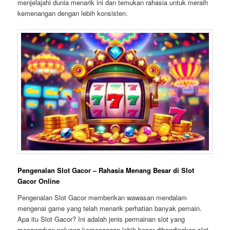
menjelajahi dunia menarik ini dan temukan rahasia untuk meraih
kemenangan dengan lebih konsisten.
Pengenalan Slot Gacor – Rahasia Menang Besar di Slot
Gacor Online
Pengenalan Slot Gacor memberikan wawasan mendalam
mengenai game yang telah menarik perhatian banyak pemain.
Apa itu Slot Gacor? Ini adalah jenis permainan slot yang
menawarkan peluang kemenangan lebih besar dibandingkan slot