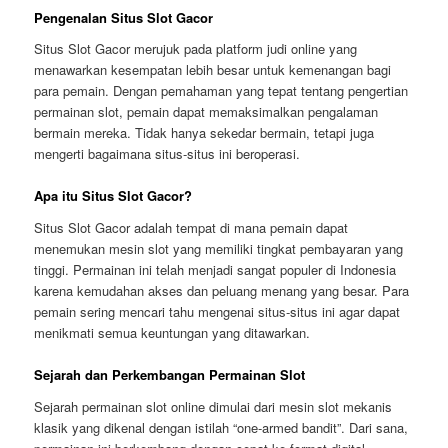
Pengenalan Situs Slot Gacor
Situs Slot Gacor merujuk pada platform judi online yang
menawarkan kesempatan lebih besar untuk kemenangan bagi
para pemain. Dengan pemahaman yang tepat tentang pengertian
permainan slot, pemain dapat memaksimalkan pengalaman
bermain mereka. Tidak hanya sekedar bermain, tetapi juga
mengerti bagaimana situs-situs ini beroperasi.
Apa itu Situs Slot Gacor?
Situs Slot Gacor adalah tempat di mana pemain dapat
menemukan mesin slot yang memiliki tingkat pembayaran yang
tinggi. Permainan ini telah menjadi sangat populer di Indonesia
karena kemudahan akses dan peluang menang yang besar. Para
pemain sering mencari tahu mengenai situs-situs ini agar dapat
menikmati semua keuntungan yang ditawarkan.
Sejarah dan Perkembangan Permainan Slot
Sejarah permainan slot online dimulai dari mesin slot mekanis
klasik yang dikenal dengan istilah “one-armed bandit”. Dari sana,