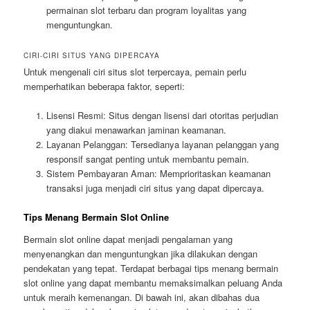
permainan slot terbaru dan program loyalitas yang
menguntungkan.
CIRI-CIRI SITUS YANG DIPERCAYA
Untuk mengenali ciri situs slot terpercaya, pemain perlu
memperhatikan beberapa faktor, seperti:
Lisensi Resmi: Situs dengan lisensi dari otoritas perjudian
yang diakui menawarkan jaminan keamanan.
Layanan Pelanggan: Tersedianya layanan pelanggan yang
responsif sangat penting untuk membantu pemain.
Sistem Pembayaran Aman: Memprioritaskan keamanan
transaksi juga menjadi ciri situs yang dapat dipercaya.
Tips Menang Bermain Slot Online
Bermain slot online dapat menjadi pengalaman yang
menyenangkan dan menguntungkan jika dilakukan dengan
pendekatan yang tepat. Terdapat berbagai tips menang bermain
slot online yang dapat membantu memaksimalkan peluang Anda
untuk meraih kemenangan. Di bawah ini, akan dibahas dua