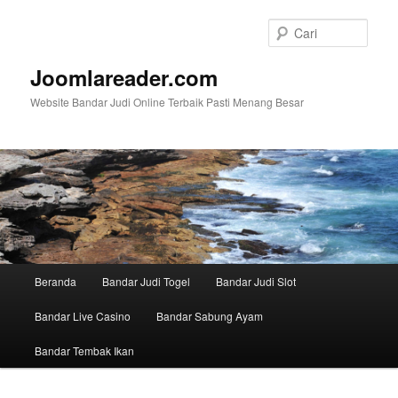
Langsung
Langsung
ke
ke
Cari
konten
konten
utama
sekunder
Joomlareader.com
Website Bandar Judi Online Terbaik Pasti Menang Besar
Menu
Beranda
Bandar Judi Togel
Bandar Judi Slot
utama
Bandar Live Casino
Bandar Sabung Ayam
Bandar Tembak Ikan