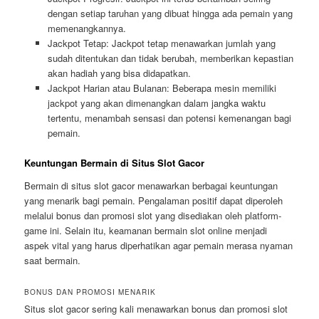
dengan setiap taruhan yang dibuat hingga ada pemain yang
memenangkannya.
Jackpot Tetap: Jackpot tetap menawarkan jumlah yang
sudah ditentukan dan tidak berubah, memberikan kepastian
akan hadiah yang bisa didapatkan.
Jackpot Harian atau Bulanan: Beberapa mesin memiliki
jackpot yang akan dimenangkan dalam jangka waktu
tertentu, menambah sensasi dan potensi kemenangan bagi
pemain.
Keuntungan Bermain di Situs Slot Gacor
Bermain di situs slot gacor menawarkan berbagai keuntungan
yang menarik bagi pemain. Pengalaman positif dapat diperoleh
melalui bonus dan promosi slot yang disediakan oleh platform-
game ini. Selain itu, keamanan bermain slot online menjadi
aspek vital yang harus diperhatikan agar pemain merasa nyaman
saat bermain.
BONUS DAN PROMOSI MENARIK
Situs slot gacor sering kali menawarkan bonus dan promosi slot