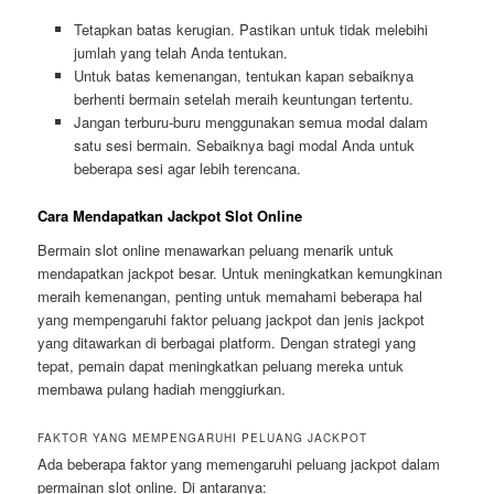
Tetapkan batas kerugian. Pastikan untuk tidak melebihi
jumlah yang telah Anda tentukan.
Untuk batas kemenangan, tentukan kapan sebaiknya
berhenti bermain setelah meraih keuntungan tertentu.
Jangan terburu-buru menggunakan semua modal dalam
satu sesi bermain. Sebaiknya bagi modal Anda untuk
beberapa sesi agar lebih terencana.
Cara Mendapatkan Jackpot Slot Online
Bermain slot online menawarkan peluang menarik untuk
mendapatkan jackpot besar. Untuk meningkatkan kemungkinan
meraih kemenangan, penting untuk memahami beberapa hal
yang mempengaruhi faktor peluang jackpot dan jenis jackpot
yang ditawarkan di berbagai platform. Dengan strategi yang
tepat, pemain dapat meningkatkan peluang mereka untuk
membawa pulang hadiah menggiurkan.
FAKTOR YANG MEMPENGARUHI PELUANG JACKPOT
Ada beberapa faktor yang memengaruhi peluang jackpot dalam
permainan slot online. Di antaranya: