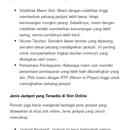
Volatilitas Mesin Slot: Mesin dengan volatilitas tinggi
memberikan peluang jackpot lebih besar, tetapi
kemenangan mungkin jarang. Sebaliknya, mesin dengan
volatilitas rendah memberikan kemenangan yang lebih
sering, namun jumlahnya lebih kecil.
Ukuran Taruhan: Semakin besar taruhan yang dipasang,
semakin besar peluang mendapatkan jackpot. Ini penting
untuk memperhatikan tingkat taruhan minimum yang
ditetapkan oleh mesin.
Persentase Pembayaran: Beberapa mesin slot memiliki
persentase pembayaran yang lebih baik dibandingkan yang
lain. Pilih mesin dengan RTP (Return to Player) tinggi untuk
meningkatkan peluang jackpot.
Jenis Jackpot yang Tersedia di Slot Online
Pemain juga harus mengenali berbagai jenis jackpot yang
ditawarkan di situs slot online. Jenis jackpot yang umum
mencakup:
Jackpot Progresif: Jackpot ini terus bertambah seiring