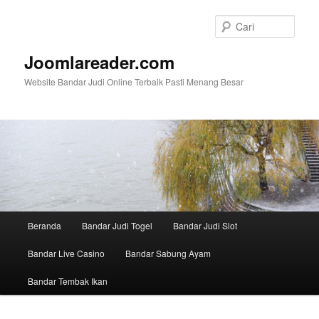
Langsung
Langsung
ke
ke
Cari
konten
konten
utama
sekunder
Joomlareader.com
Website Bandar Judi Online Terbaik Pasti Menang Besar
Menu
Beranda
Bandar Judi Togel
Bandar Judi Slot
utama
Bandar Live Casino
Bandar Sabung Ayam
Bandar Tembak Ikan