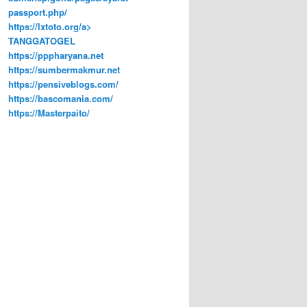
passport.php/
https://lxtoto.org/a>
TANGGATOGEL
https://pppharyana.net
https://sumbermakmur.net
https://pensiveblogs.com/
https://bascomania.com/
https://Masterpaito/