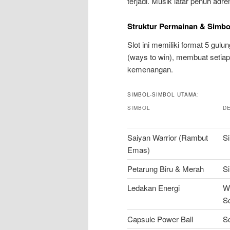
terjadi. Musik latar penuh ad
Struktur Permainan & Simbol
Slot ini memiliki format 5 gu
(ways to win), membuat setia
kemenangan.
SIMBOL-SIMBOL UTAMA:
SIMBOL
D
Saiyan Warrior (Rambut
Si
Emas)
Petarung Biru & Merah
S
Ledakan Energi
W
Sc
Capsule Power Ball
S