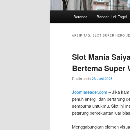
Menu
Beranda
Bandar Judi Togel
utama
ARSIP TAG:
SLOT SUPER HERO J
Slot Mania Saiya
Bertema Super 
Ditulis pada
28 Juni 2025
Joomlareader.com
– Jika kamu
penuh energi, dan bertarung d
sempurna untukmu. Slot ini m
petarung berkekuatan luar bia
Menggabungkan elemen visual 