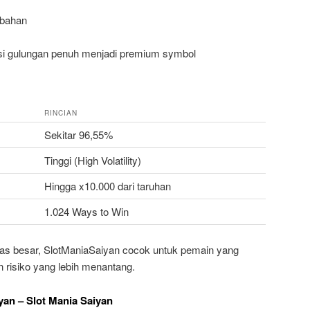
mbahan
i gulungan penuh menjadi premium symbol
RINCIAN
Sekitar 96,55%
Tinggi (High Volatility)
Hingga x10.000 dari taruhan
1.024 Ways to Win
itas besar, SlotManiaSaiyan cocok untuk pemain yang
 risiko yang lebih menantang.
yan – Slot Mania Saiyan