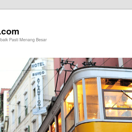
.com
rbaik Pasti Menang Besar