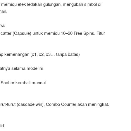
bisa memicu efek ledakan gulungan, mengubah simbol di
han.
YAN
Scatter (Capsule) untuk memicu 10–20 Free Spins. Fitur
tiap kemenangan (x1, x2, x3… tanpa batas)
patnya selama mode ini
a Scatter kembali muncul
urut-turut (cascade win), Combo Counter akan meningkat.
ld