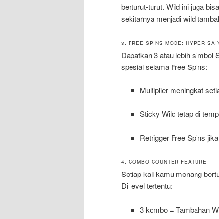
berturut-turut. Wild ini juga 
sekitarnya menjadi wild tamba
3. FREE SPINS MODE: HYPER SAI
Dapatkan 3 atau lebih simbol 
spesial selama Free Spins:
Multiplier meningkat se
Sticky Wild tetap di tem
Retrigger Free Spins jik
4. COMBO COUNTER FEATURE
Setiap kali kamu menang bert
Di level tertentu:
3 kombo = Tambahan Wi