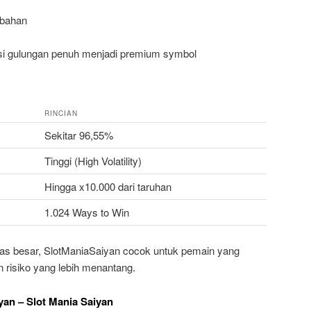
mbahan
i gulungan penuh menjadi premium symbol
RINCIAN
Sekitar 96,55%
Tinggi (High Volatility)
Hingga x10.000 dari taruhan
1.024 Ways to Win
itas besar, SlotManiaSaiyan cocok untuk pemain yang
 risiko yang lebih menantang.
yan – Slot Mania Saiyan