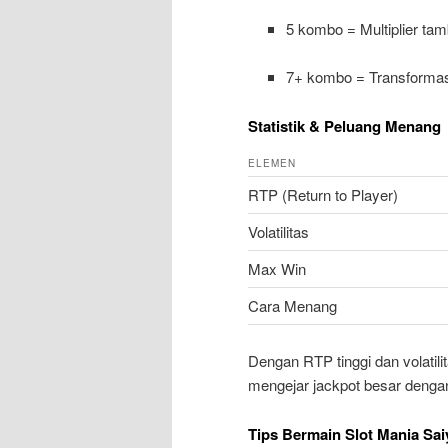
5 kombo = Multiplier ta
7+ kombo = Transformas
Statistik & Peluang Menang
ELEMEN
RTP (Return to Player)
Volatilitas
Max Win
Cara Menang
Dengan RTP tinggi dan volatil
mengejar jackpot besar dengan
Tips Bermain Slot Mania Sai