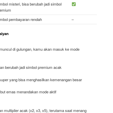
mbol misteri, bisa berubah jadi simbol
remium
imbol pembayaran rendah
–
aiyan
i muncul di gulungan, kamu akan masuk ke mode
an berubah jadi simbol premium acak
uper yang bisa menghasilkan kemenangan besar
ambut emas menandakan mode aktif
n multiplier acak (x2, x3, x5), terutama saat menang