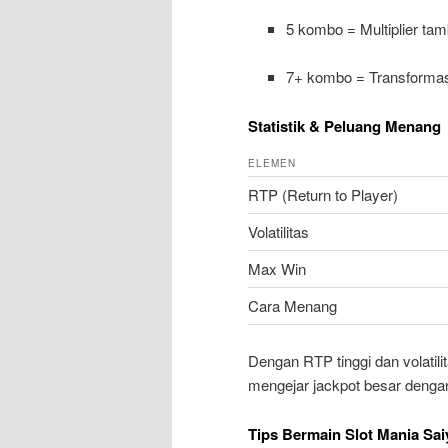
5 kombo = Multiplier ta
7+ kombo = Transformas
Statistik & Peluang Menang
ELEMEN
RTP (Return to Player)
Volatilitas
Max Win
Cara Menang
Dengan RTP tinggi dan volatil
mengejar jackpot besar dengan
Tips Bermain Slot Mania Sai