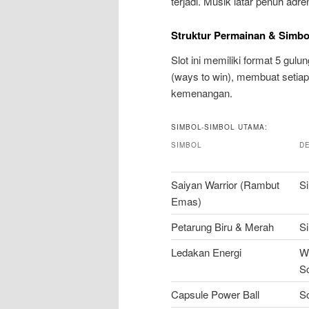
terjadi. Musik latar penuh ad
Struktur Permainan & Simbol
Slot ini memiliki format 5 gu
(ways to win), membuat setia
kemenangan.
SIMBOL-SIMBOL UTAMA:
SIMBOL
D
Saiyan Warrior (Rambut
Si
Emas)
Petarung Biru & Merah
S
Ledakan Energi
W
Sc
Capsule Power Ball
S