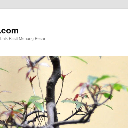
.com
rbaik Pasti Menang Besar