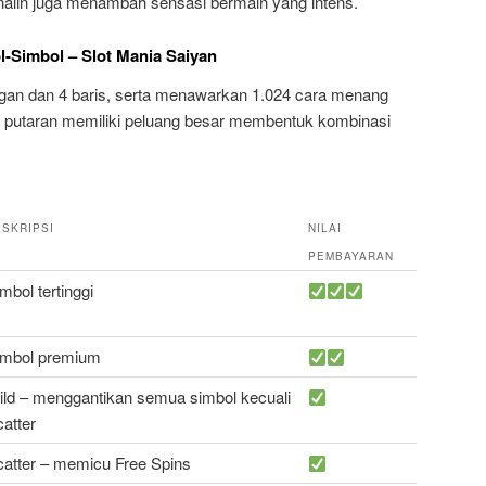
renalin juga menambah sensasi bermain yang intens.
-Simbol – Slot Mania Saiyan
lungan dan 4 baris, serta menawarkan 1.024 cara menang
p putaran memiliki peluang besar membentuk kombinasi
ESKRIPSI
NILAI
PEMBAYARAN
mbol tertinggi
imbol premium
ild – menggantikan semua simbol kecuali
atter
catter – memicu Free Spins