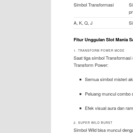
Simbol Transformasi
Si
p
A, K, Q, J
S
Fitur Unggulan Slot Mania S
1. TRANSFORM POWER MODE
Saat tiga simbol Transformas
Transform Power:
Semua simbol misteri ak
Peluang muncul combo s
Efek visual aura dan r
2. SUPER WILD BURST
Simbol Wild bisa muncul denga