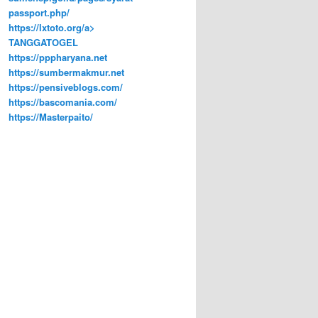
passport.php/
https://lxtoto.org/a>
TANGGATOGEL
https://pppharyana.net
https://sumbermakmur.net
https://pensiveblogs.com/
https://bascomania.com/
https://Masterpaito/