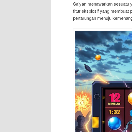
Saiyan menawarkan sesuatu yan
fitur eksplosif yang membuat 
pertarungan menuju kemenang