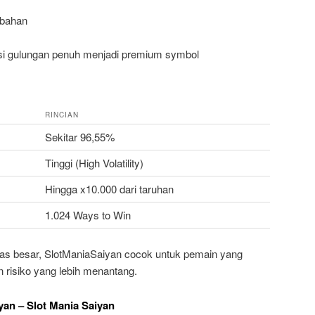
mbahan
i gulungan penuh menjadi premium symbol
RINCIAN
Sekitar 96,55%
Tinggi (High Volatility)
Hingga x10.000 dari taruhan
1.024 Ways to Win
itas besar, SlotManiaSaiyan cocok untuk pemain yang
 risiko yang lebih menantang.
yan – Slot Mania Saiyan