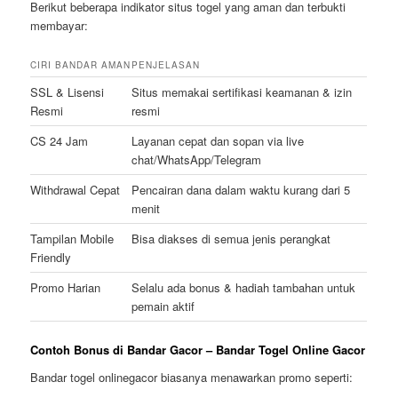
Berikut beberapa indikator situs togel yang aman dan terbukti
membayar:
CIRI BANDAR AMAN
PENJELASAN
SSL & Lisensi
Situs memakai sertifikasi keamanan & izin
Resmi
resmi
CS 24 Jam
Layanan cepat dan sopan via live
chat/WhatsApp/Telegram
Withdrawal Cepat
Pencairan dana dalam waktu kurang dari 5
menit
Tampilan Mobile
Bisa diakses di semua jenis perangkat
Friendly
Promo Harian
Selalu ada bonus & hadiah tambahan untuk
pemain aktif
Contoh Bonus di Bandar Gacor – Bandar Togel Online Gacor
Bandar togel onlinegacor biasanya menawarkan promo seperti: