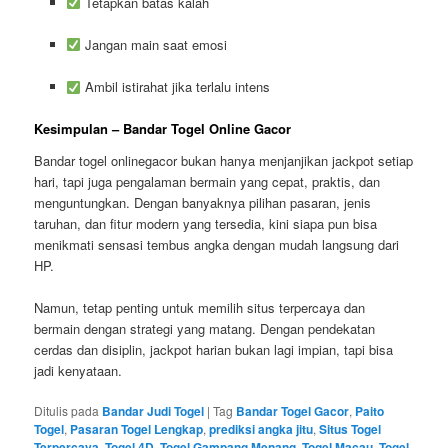
Tetapkan batas kalah
Jangan main saat emosi
Ambil istirahat jika terlalu intens
Kesimpulan – Bandar Togel Online Gacor
Bandar togel onlinegacor bukan hanya menjanjikan jackpot setiap
hari, tapi juga pengalaman bermain yang cepat, praktis, dan
menguntungkan. Dengan banyaknya pilihan pasaran, jenis
taruhan, dan fitur modern yang tersedia, kini siapa pun bisa
menikmati sensasi tembus angka dengan mudah langsung dari
HP.
Namun, tetap penting untuk memilih situs terpercaya dan
bermain dengan strategi yang matang. Dengan pendekatan
cerdas dan disiplin, jackpot harian bukan lagi impian, tapi bisa
jadi kenyataan.
Ditulis pada
Bandar Judi Togel
|
Tag
Bandar Togel Gacor
,
Paito
Togel
,
Pasaran Togel Lengkap
,
prediksi angka jitu
,
Situs Togel
Terpercaya
,
Togel 4D
,
Togel Gampang Menang
,
Togel Macau
,
Togel