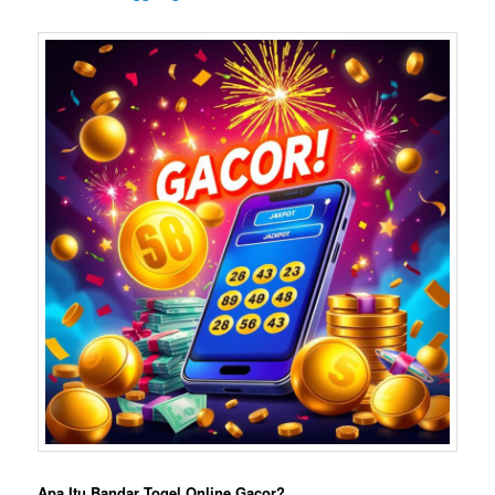
Apa Itu Bandar Togel Online Gacor?