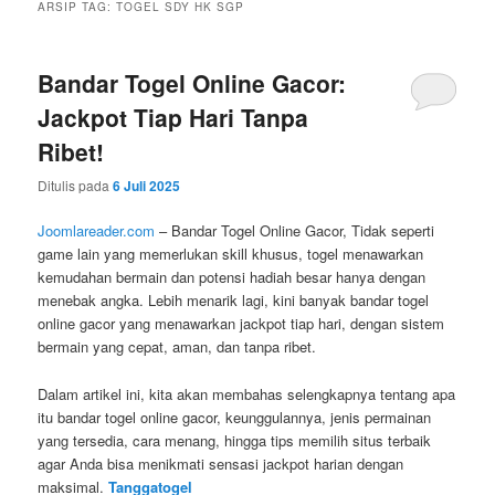
ARSIP TAG:
TOGEL SDY HK SGP
Bandar Togel Online Gacor:
Jackpot Tiap Hari Tanpa
Ribet!
Ditulis pada
6 Juli 2025
Joomlareader.com
– Bandar Togel Online Gacor, Tidak seperti
game lain yang memerlukan skill khusus, togel menawarkan
kemudahan bermain dan potensi hadiah besar hanya dengan
menebak angka. Lebih menarik lagi, kini banyak bandar togel
online gacor yang menawarkan jackpot tiap hari, dengan sistem
bermain yang cepat, aman, dan tanpa ribet.
Dalam artikel ini, kita akan membahas selengkapnya tentang apa
itu bandar togel online gacor, keunggulannya, jenis permainan
yang tersedia, cara menang, hingga tips memilih situs terbaik
agar Anda bisa menikmati sensasi jackpot harian dengan
maksimal.
Tanggatogel