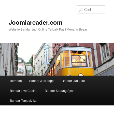
Langsung
Langsung
ke
ke
Cari
konten
konten
utama
sekunder
Joomlareader.com
Website Bandar Judi Online Terbaik Pasti Menang Besar
Menu
Beranda
Bandar Judi Togel
Bandar Judi Slot
utama
Bandar Live Casino
Bandar Sabung Ayam
Bandar Tembak Ikan