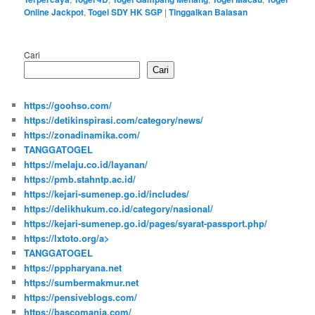
Online Jackpot
,
Togel SDY HK SGP
|
Tinggalkan Balasan
Cari
Cari
https://goohso.com/
https://detikinspirasi.com/category/news/
https://zonadinamika.com/
TANGGATOGEL
https://melaju.co.id/layanan/
https://pmb.stahntp.ac.id/
https://kejari-sumenep.go.id/includes/
https://delikhukum.co.id/category/nasional/
https://kejari-sumenep.go.id/pages/syarat-passport.php/
https://lxtoto.org/a>
TANGGATOGEL
https://pppharyana.net
https://sumbermakmur.net
https://pensiveblogs.com/
https://bascomania.com/