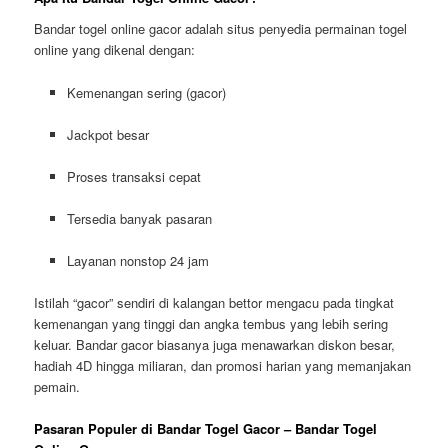
Bandar togel online gacor adalah situs penyedia permainan togel
online yang dikenal dengan:
Kemenangan sering (gacor)
Jackpot besar
Proses transaksi cepat
Tersedia banyak pasaran
Layanan nonstop 24 jam
Istilah “gacor” sendiri di kalangan bettor mengacu pada tingkat
kemenangan yang tinggi dan angka tembus yang lebih sering
keluar. Bandar gacor biasanya juga menawarkan diskon besar,
hadiah 4D hingga miliaran, dan promosi harian yang memanjakan
pemain.
Pasaran Populer di Bandar Togel Gacor – Bandar Togel