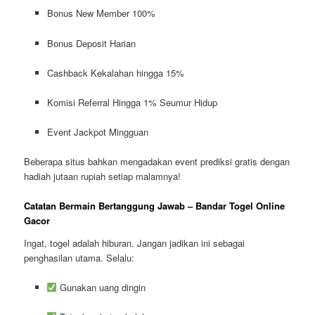
Bonus New Member 100%
Bonus Deposit Harian
Cashback Kekalahan hingga 15%
Komisi Referral Hingga 1% Seumur Hidup
Event Jackpot Mingguan
Beberapa situs bahkan mengadakan event prediksi gratis dengan
hadiah jutaan rupiah setiap malamnya!
Catatan Bermain Bertanggung Jawab – Bandar Togel Online
Gacor
Ingat, togel adalah hiburan. Jangan jadikan ini sebagai
penghasilan utama. Selalu:
Gunakan uang dingin