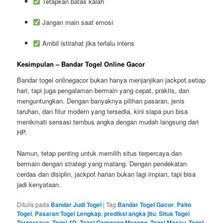
Tetapkan batas kalah
Jangan main saat emosi
Ambil istirahat jika terlalu intens
Kesimpulan – Bandar Togel Online Gacor
Bandar togel onlinegacor bukan hanya menjanjikan jackpot setiap
hari, tapi juga pengalaman bermain yang cepat, praktis, dan
menguntungkan. Dengan banyaknya pilihan pasaran, jenis
taruhan, dan fitur modern yang tersedia, kini siapa pun bisa
menikmati sensasi tembus angka dengan mudah langsung dari
HP.
Namun, tetap penting untuk memilih situs terpercaya dan
bermain dengan strategi yang matang. Dengan pendekatan
cerdas dan disiplin, jackpot harian bukan lagi impian, tapi bisa
jadi kenyataan.
Ditulis pada
Bandar Judi Togel
|
Tag
Bandar Togel Gacor
,
Paito
Togel
,
Pasaran Togel Lengkap
,
prediksi angka jitu
,
Situs Togel
Terpercaya
,
Togel 4D
,
Togel Gampang Menang
,
Togel Macau
,
Togel