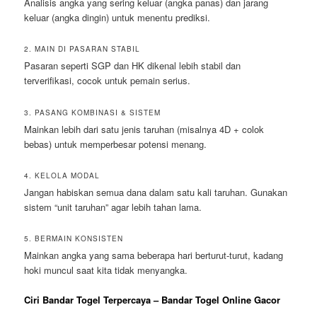
Analisis angka yang sering keluar (angka panas) dan jarang
keluar (angka dingin) untuk menentu prediksi.
2. MAIN DI PASARAN STABIL
Pasaran seperti SGP dan HK dikenal lebih stabil dan
terverifikasi, cocok untuk pemain serius.
3. PASANG KOMBINASI & SISTEM
Mainkan lebih dari satu jenis taruhan (misalnya 4D + colok
bebas) untuk memperbesar potensi menang.
4. KELOLA MODAL
Jangan habiskan semua dana dalam satu kali taruhan. Gunakan
sistem “unit taruhan” agar lebih tahan lama.
5. BERMAIN KONSISTEN
Mainkan angka yang sama beberapa hari berturut-turut, kadang
hoki muncul saat kita tidak menyangka.
Ciri Bandar Togel Terpercaya – Bandar Togel Online Gacor