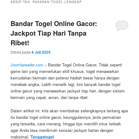
ARSIP TAG:
PASARAN TOGEL LENGKAP
Bandar Togel Online Gacor:
Jackpot Tiap Hari Tanpa
Ribet!
Ditulis pada
6 Juli 2025
Joomlareader.com
– Bandar Togel Online Gacor, Tidak seperti
game lain yang memerlukan skill khusus, togel menawarkan
kemudahan bermain dan potensi hadiah besar hanya dengan
menebak angka. Lebih menarik lagi, kini banyak bandar togel
online gacor yang menawarkan jackpot tiap hari, dengan sistem
bermain yang cepat, aman, dan tanpa ribet.
Dalam artikel ini, kita akan membahas selengkapnya tentang apa
itu bandar togel online gacor, keunggulannya, jenis permainan
yang tersedia, cara menang, hingga tips memilih situs terbaik
agar Anda bisa menikmati sensasi jackpot harian dengan
maksimal.
Tanggatogel