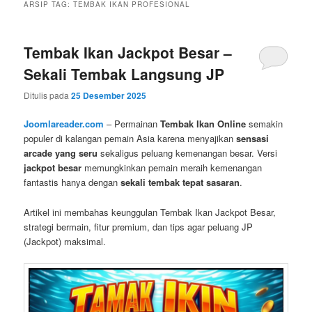
ARSIP TAG:
TEMBAK IKAN PROFESIONAL
Tembak Ikan Jackpot Besar –
Sekali Tembak Langsung JP
Ditulis pada
25 Desember 2025
Joomlareader.com
– Permainan
Tembak Ikan Online
semakin
populer di kalangan pemain Asia karena menyajikan
sensasi
arcade yang seru
sekaligus peluang kemenangan besar. Versi
jackpot besar
memungkinkan pemain meraih kemenangan
fantastis hanya dengan
sekali tembak tepat sasaran
.
Artikel ini membahas keunggulan Tembak Ikan Jackpot Besar,
strategi bermain, fitur premium, dan tips agar peluang JP
(Jackpot) maksimal.