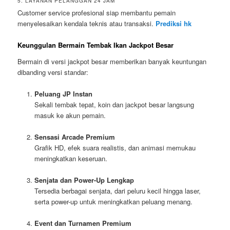
5. LAYANAN PELANGGAN 24 JAM
Customer service profesional siap membantu pemain
menyelesaikan kendala teknis atau transaksi.
Prediksi hk
Keunggulan Bermain Tembak Ikan Jackpot Besar
Bermain di versi jackpot besar memberikan banyak keuntungan
dibanding versi standar:
Peluang JP Instan
Sekali tembak tepat, koin dan jackpot besar langsung
masuk ke akun pemain.
Sensasi Arcade Premium
Grafik HD, efek suara realistis, dan animasi memukau
meningkatkan keseruan.
Senjata dan Power-Up Lengkap
Tersedia berbagai senjata, dari peluru kecil hingga laser,
serta power-up untuk meningkatkan peluang menang.
Event dan Turnamen Premium