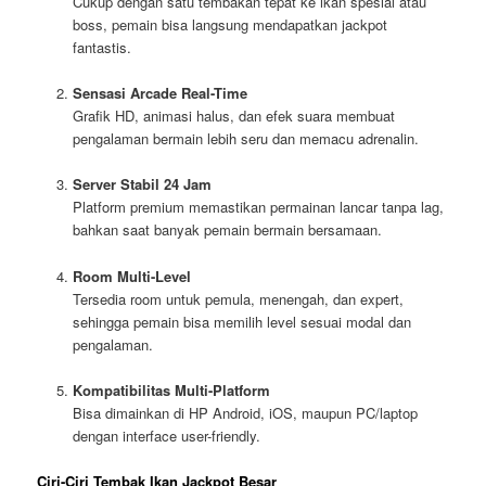
Cukup dengan satu tembakan tepat ke ikan spesial atau
boss, pemain bisa langsung mendapatkan jackpot
fantastis.
Sensasi Arcade Real-Time
Grafik HD, animasi halus, dan efek suara membuat
pengalaman bermain lebih seru dan memacu adrenalin.
Server Stabil 24 Jam
Platform premium memastikan permainan lancar tanpa lag,
bahkan saat banyak pemain bermain bersamaan.
Room Multi-Level
Tersedia room untuk pemula, menengah, dan expert,
sehingga pemain bisa memilih level sesuai modal dan
pengalaman.
Kompatibilitas Multi-Platform
Bisa dimainkan di HP Android, iOS, maupun PC/laptop
dengan interface user-friendly.
Ciri-Ciri Tembak Ikan Jackpot Besar