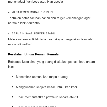
menghadapi ikan boss atau ikan spesial.
4. MANAJEMEN MODAL DISIPLIN
Tentukan batas taruhan harian dan target kemenangan agar
bermain lebih terkontrol.
5. BERMAIN SAAT SERVER STABIL
Main saat server tidak terlalu ramai agar pergerakan ikan lebih
mudah diprediksi.
Kesalahan Umum Pemain Pemula
Beberapa kesalahan yang sering dilakukan pemain baru antara
lain:
Menembak semua ikan tanpa strategi
Menggunakan senjata besar untuk ikan kecil
Tidak memanfaatkan power-up secara efektif
Tidak mengatur modal harian