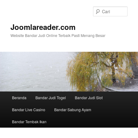
Langsung
Langsung
ke
ke
Cari
konten
konten
utama
sekunder
Joomlareader.com
Website Bandar Judi Online Terbaik Pasti Menang Besar
Menu
Beranda
Bandar Judi Togel
Bandar Judi Slot
utama
Bandar Live Casino
Bandar Sabung Ayam
Bandar Tembak Ikan