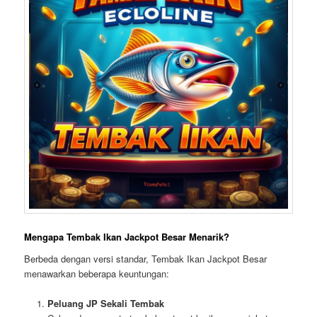
Mengapa Tembak Ikan Jackpot Besar Menarik?
Berbeda dengan versi standar, Tembak Ikan Jackpot Besar
menawarkan beberapa keuntungan:
Peluang JP Sekali Tembak