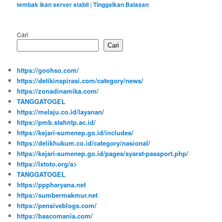
tembak ikan server stabil
|
Tinggalkan Balasan
Cari
Cari
https://goohso.com/
https://detikinspirasi.com/category/news/
https://zonadinamika.com/
TANGGATOGEL
https://melaju.co.id/layanan/
https://pmb.stahntp.ac.id/
https://kejari-sumenep.go.id/includes/
https://delikhukum.co.id/category/nasional/
https://kejari-sumenep.go.id/pages/syarat-passport.php/
https://lxtoto.org/a>
TANGGATOGEL
https://pppharyana.net
https://sumbermakmur.net
https://pensiveblogs.com/
https://bascomania.com/