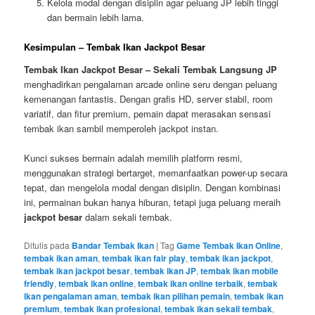
Kelola modal dengan disiplin agar peluang JP lebih tinggi
dan bermain lebih lama.
Kesimpulan – Tembak Ikan Jackpot Besar
Tembak Ikan Jackpot Besar – Sekali Tembak Langsung JP
menghadirkan pengalaman arcade online seru dengan peluang
kemenangan fantastis. Dengan grafis HD, server stabil, room
variatif, dan fitur premium, pemain dapat merasakan sensasi
tembak ikan sambil memperoleh jackpot instan.
Kunci sukses bermain adalah memilih platform resmi,
menggunakan strategi bertarget, memanfaatkan power-up secara
tepat, dan mengelola modal dengan disiplin. Dengan kombinasi
ini, permainan bukan hanya hiburan, tetapi juga peluang meraih
jackpot besar
dalam sekali tembak.
Ditulis pada
Bandar Tembak Ikan
|
Tag
Game Tembak Ikan Online
,
tembak ikan aman
,
tembak ikan fair play
,
tembak ikan jackpot
,
tembak ikan jackpot besar
,
tembak ikan JP
,
tembak ikan mobile
friendly
,
tembak ikan online
,
tembak ikan online terbaik
,
tembak
ikan pengalaman aman
,
tembak ikan pilihan pemain
,
tembak ikan
premium
,
tembak ikan profesional
,
tembak ikan sekali tembak
,