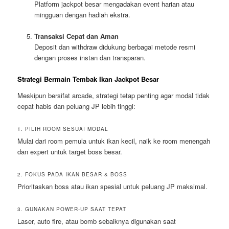
Platform jackpot besar mengadakan event harian atau
mingguan dengan hadiah ekstra.
Transaksi Cepat dan Aman
Deposit dan withdraw didukung berbagai metode resmi
dengan proses instan dan transparan.
Strategi Bermain Tembak Ikan Jackpot Besar
Meskipun bersifat arcade, strategi tetap penting agar modal tidak
cepat habis dan peluang JP lebih tinggi:
1. PILIH ROOM SESUAI MODAL
Mulai dari room pemula untuk ikan kecil, naik ke room menengah
dan expert untuk target boss besar.
2. FOKUS PADA IKAN BESAR & BOSS
Prioritaskan boss atau ikan spesial untuk peluang JP maksimal.
3. GUNAKAN POWER-UP SAAT TEPAT
Laser, auto fire, atau bomb sebaiknya digunakan saat