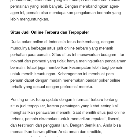
permainan yang lebih banyak. Dengan membandingkan agen-
agen ini, pemain bisa mendapatkan pengalaman bermain yang
lebih menguntungkan.
Situs Judi Online Terbaru dan Terpopuler
Dunia poker online di Indonesia terus berkembang, dengan
munculnya berbagai situs judi online terbaru yang menarik
perhatian para pemain. Situs-situs ini menawarkan beragam fitur
inovatif dan promosi yang tidak hanya meningkatkan pengalaman
bermain, tetapi juga memberikan kesempatan lebih bagi pemain
untuk meraih keuntungan. Keberagaman ini membuat para
pemain dapat dengan mudah menemukan bandar poker online
terbaik yang sesuai dengan preferensi mereka.
Penting untuk tetap update dengan informasi terbaru tentang
situs judi terpopuler, karena persaingan yang ketat sering kali
menghasilkan penawaran menarik. Saat memilih situs judi online
terbaru, pemain disarankan untuk memeriksa reputasi, lisensi,
dan testimoni dari pengguna lain. Dengan demikian, Anda bisa
memastikan bahwa pilihan Anda aman dan credible,