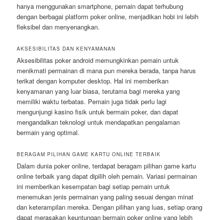
hanya menggunakan smartphone, pemain dapat terhubung
dengan berbagai platform poker online, menjadikan hobi ini lebih
fleksibel dan menyenangkan.
AKSESIBILITAS DAN KENYAMANAN
Aksesibilitas poker android memungkinkan pemain untuk
menikmati permainan di mana pun mereka berada, tanpa harus
terikat dengan komputer desktop. Hal ini memberikan
kenyamanan yang luar biasa, terutama bagi mereka yang
memiliki waktu terbatas. Pemain juga tidak perlu lagi
mengunjungi kasino fisik untuk bermain poker, dan dapat
mengandalkan teknologi untuk mendapatkan pengalaman
bermain yang optimal.
BERAGAM PILIHAN GAME KARTU ONLINE TERBAIK
Dalam dunia poker online, terdapat beragam pilihan game kartu
online terbaik yang dapat dipilih oleh pemain. Variasi permainan
ini memberikan kesempatan bagi setiap pemain untuk
menemukan jenis permainan yang paling sesuai dengan minat
dan keterampilan mereka. Dengan pilihan yang luas, setiap orang
dapat merasakan keuntungan bermain poker online yang lebih