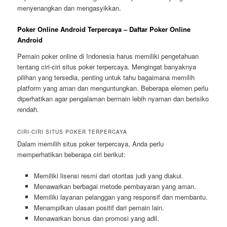
menyenangkan dan mengasyikkan.
Poker Online Android Terpercaya – Daftar Poker Online
Android
Pemain poker online di Indonesia harus memiliki pengetahuan
tentang ciri-ciri situs poker terpercaya. Mengingat banyaknya
pilihan yang tersedia, penting untuk tahu bagaimana memilih
platform yang aman dan menguntungkan. Beberapa elemen perlu
diperhatikan agar pengalaman bermain lebih nyaman dan berisiko
rendah.
CIRI-CIRI SITUS POKER TERPERCAYA
Dalam memilih situs poker terpercaya, Anda perlu
memperhatikan beberapa ciri berikut:
Memiliki lisensi resmi dari otoritas judi yang diakui.
Menawarkan berbagai metode pembayaran yang aman.
Memiliki layanan pelanggan yang responsif dan membantu.
Menampilkan ulasan positif dari pemain lain.
Menawarkan bonus dan promosi yang adil.