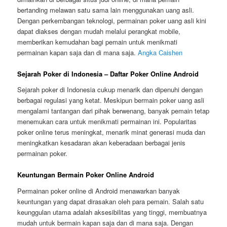
bertanding melawan satu sama lain menggunakan uang asli.
Dengan perkembangan teknologi, permainan poker uang asli kini
dapat diakses dengan mudah melalui perangkat mobile,
memberikan kemudahan bagi pemain untuk menikmati
permainan kapan saja dan di mana saja.
Angka Caishen
Sejarah Poker di Indonesia – Daftar Poker Online Android
Sejarah poker di Indonesia cukup menarik dan dipenuhi dengan
berbagai regulasi yang ketat. Meskipun bermain poker uang asli
mengalami tantangan dari pihak berwenang, banyak pemain tetap
menemukan cara untuk menikmati permainan ini. Popularitas
poker online terus meningkat, menarik minat generasi muda dan
meningkatkan kesadaran akan keberadaan berbagai jenis
permainan poker.
Keuntungan Bermain Poker Online Android
Permainan poker online di Android menawarkan banyak
keuntungan yang dapat dirasakan oleh para pemain. Salah satu
keunggulan utama adalah aksesibilitas yang tinggi, membuatnya
mudah untuk bermain kapan saja dan di mana saja. Dengan