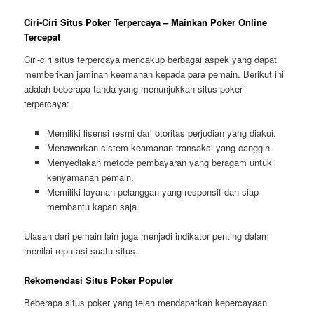
Ciri-Ciri Situs Poker Terpercaya – Mainkan Poker Online
Tercepat
Ciri-ciri situs terpercaya mencakup berbagai aspek yang dapat
memberikan jaminan keamanan kepada para pemain. Berikut ini
adalah beberapa tanda yang menunjukkan situs poker
terpercaya:
Memiliki lisensi resmi dari otoritas perjudian yang diakui.
Menawarkan sistem keamanan transaksi yang canggih.
Menyediakan metode pembayaran yang beragam untuk
kenyamanan pemain.
Memiliki layanan pelanggan yang responsif dan siap
membantu kapan saja.
Ulasan dari pemain lain juga menjadi indikator penting dalam
menilai reputasi suatu situs.
Rekomendasi Situs Poker Populer
Beberapa situs poker yang telah mendapatkan kepercayaan