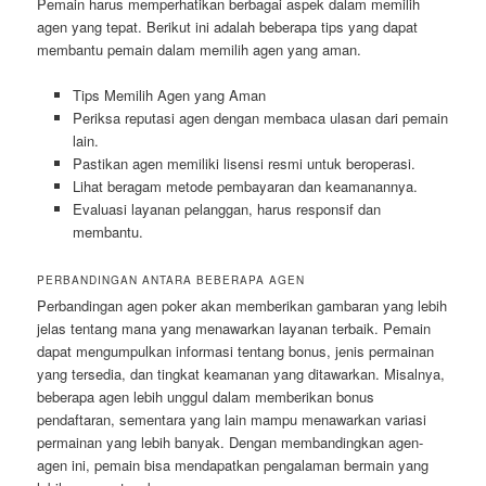
Pemain harus memperhatikan berbagai aspek dalam memilih
agen yang tepat. Berikut ini adalah beberapa tips yang dapat
membantu pemain dalam memilih agen yang aman.
Tips Memilih Agen yang Aman
Periksa reputasi agen dengan membaca ulasan dari pemain
lain.
Pastikan agen memiliki lisensi resmi untuk beroperasi.
Lihat beragam metode pembayaran dan keamanannya.
Evaluasi layanan pelanggan, harus responsif dan
membantu.
PERBANDINGAN ANTARA BEBERAPA AGEN
Perbandingan agen poker akan memberikan gambaran yang lebih
jelas tentang mana yang menawarkan layanan terbaik. Pemain
dapat mengumpulkan informasi tentang bonus, jenis permainan
yang tersedia, dan tingkat keamanan yang ditawarkan. Misalnya,
beberapa agen lebih unggul dalam memberikan bonus
pendaftaran, sementara yang lain mampu menawarkan variasi
permainan yang lebih banyak. Dengan membandingkan agen-
agen ini, pemain bisa mendapatkan pengalaman bermain yang