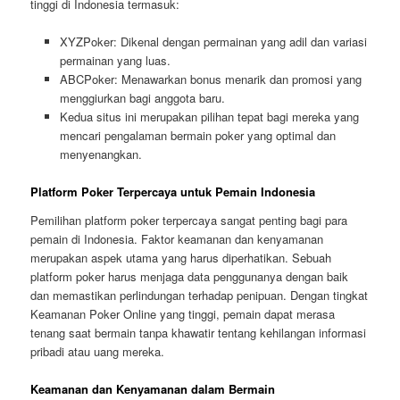
tinggi di Indonesia termasuk:
XYZPoker: Dikenal dengan permainan yang adil dan variasi
permainan yang luas.
ABCPoker: Menawarkan bonus menarik dan promosi yang
menggiurkan bagi anggota baru.
Kedua situs ini merupakan pilihan tepat bagi mereka yang
mencari pengalaman bermain poker yang optimal dan
menyenangkan.
Platform Poker Terpercaya untuk Pemain Indonesia
Pemilihan platform poker terpercaya sangat penting bagi para
pemain di Indonesia. Faktor keamanan dan kenyamanan
merupakan aspek utama yang harus diperhatikan. Sebuah
platform poker harus menjaga data penggunanya dengan baik
dan memastikan perlindungan terhadap penipuan. Dengan tingkat
Keamanan Poker Online yang tinggi, pemain dapat merasa
tenang saat bermain tanpa khawatir tentang kehilangan informasi
pribadi atau uang mereka.
Keamanan dan Kenyamanan dalam Bermain