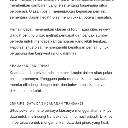
memberikan gambaran yang jelas tentang bagaimana situs
beroperasi. Ulasan positif menunjukkan kepuasan pemain,
sementara ulasan negatif bisa menunjukkan potensi masalah.
Pemain dapat menemukan ulasan di forum atau situs review.
Sangat penting untuk melihat pendapat dari banyak sumber
berbeda untuk mendapatkan gambaran yang lebih lengkap.
Reputasi situs bisa mempengaruhi keputusan pemain untuk
bergabung dan berinvestasi di dalamnya.
KEAMANAN DAN PRIVASI
Keamanan dan privasi adalah aspek krusial dalam situs poker
online terpercaya. Pengguna perlu memastikan bahwa data
mereka dilindungi dengan baik dan bahwa kebijakan privasi
diikuti secara ketat.
ENKRIPSI DATA DAN KEAMANAN TRANSAKSI
Situs poker online terpercaya biasanya menggunakan enkripsi
data untuk melindungi transaksi dan informasi pribadi. Enkripsi
ini bertujuan untuk mengamankan data dari pihak yang tidak