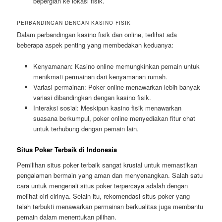
bepergian ke lokasi fisik.
PERBANDINGAN DENGAN KASINO FISIK
Dalam perbandingan kasino fisik dan online, terlihat ada
beberapa aspek penting yang membedakan keduanya:
Kenyamanan: Kasino online memungkinkan pemain untuk
menikmati permainan dari kenyamanan rumah.
Variasi permainan: Poker online menawarkan lebih banyak
variasi dibandingkan dengan kasino fisik.
Interaksi sosial: Meskipun kasino fisik menawarkan
suasana berkumpul, poker online menyediakan fitur chat
untuk terhubung dengan pemain lain.
Situs Poker Terbaik di Indonesia
Pemilihan situs poker terbaik sangat krusial untuk memastikan
pengalaman bermain yang aman dan menyenangkan. Salah satu
cara untuk mengenali situs poker terpercaya adalah dengan
melihat ciri-cirinya. Selain itu, rekomendasi situs poker yang
telah terbukti menawarkan permainan berkualitas juga membantu
pemain dalam menentukan pilihan.