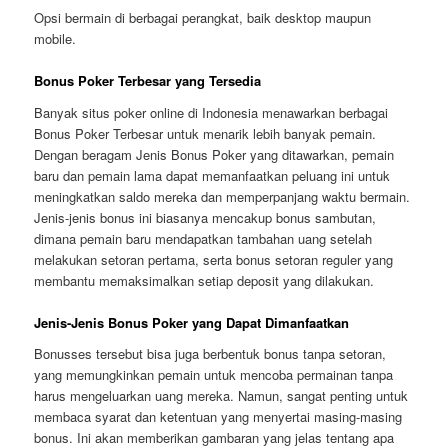
Opsi bermain di berbagai perangkat, baik desktop maupun
mobile.
Bonus Poker Terbesar yang Tersedia
Banyak situs poker online di Indonesia menawarkan berbagai
Bonus Poker Terbesar untuk menarik lebih banyak pemain.
Dengan beragam Jenis Bonus Poker yang ditawarkan, pemain
baru dan pemain lama dapat memanfaatkan peluang ini untuk
meningkatkan saldo mereka dan memperpanjang waktu bermain.
Jenis-jenis bonus ini biasanya mencakup bonus sambutan,
dimana pemain baru mendapatkan tambahan uang setelah
melakukan setoran pertama, serta bonus setoran reguler yang
membantu memaksimalkan setiap deposit yang dilakukan.
Jenis-Jenis Bonus Poker yang Dapat Dimanfaatkan
Bonusses tersebut bisa juga berbentuk bonus tanpa setoran,
yang memungkinkan pemain untuk mencoba permainan tanpa
harus mengeluarkan uang mereka. Namun, sangat penting untuk
membaca syarat dan ketentuan yang menyertai masing-masing
bonus. Ini akan memberikan gambaran yang jelas tentang apa