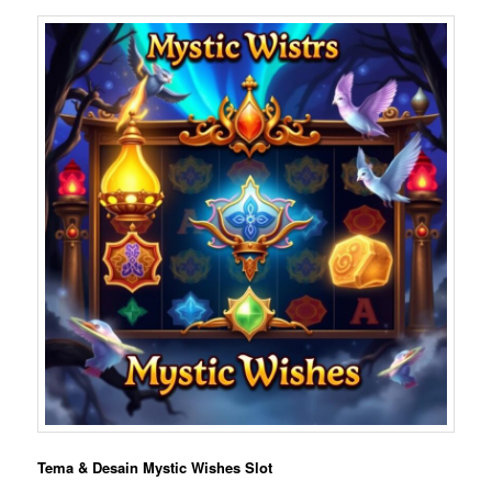
Tema & Desain Mystic Wishes Slot