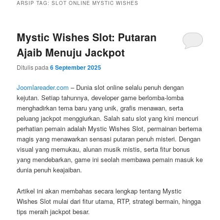
ARSIP TAG:
SLOT ONLINE MYSTIC WISHES
Mystic Wishes Slot: Putaran
Ajaib Menuju Jackpot
Ditulis pada
6 September 2025
Joomlareader.com
– Dunia slot online selalu penuh dengan
kejutan. Setiap tahunnya, developer game berlomba-lomba
menghadirkan tema baru yang unik, grafis menawan, serta
peluang jackpot menggiurkan. Salah satu slot yang kini mencuri
perhatian pemain adalah Mystic Wishes Slot, permainan bertema
magis yang menawarkan sensasi putaran penuh misteri. Dengan
visual yang memukau, alunan musik mistis, serta fitur bonus
yang mendebarkan, game ini seolah membawa pemain masuk ke
dunia penuh keajaiban.
Artikel ini akan membahas secara lengkap tentang Mystic
Wishes Slot mulai dari fitur utama, RTP, strategi bermain, hingga
tips meraih jackpot besar.