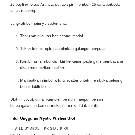
25 payline tetap. Artinya, setiap spin memberi 25 cara berbeda
untuk menang.
Langkah bermainnya sederhana:
Tentukan nilai taruhan sesuai modal.
Tekan tombol spin dan biarkan gulungan berputar.
Kombinasi simbol dari kiri ke kanan pada garis pembayaran
akan memberikan hadiah.
Manfaatkan simbol wild & scatter untuk membuka peluang
bonus lebih besar.
Slot ini cocok dimainkan oleh pemula maupun pemain
berpengalaman karena mekanismenya tidak rumit.
Fitur Unggulan Mystic Wishes Slot
1. WILD SYMBOL – KRISTAL BIRU