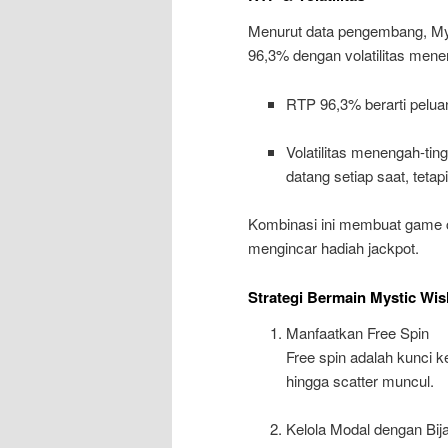
Menurut data pengembang, Myst
96,3% dengan volatilitas mene
RTP 96,3% berarti pelua
Volatilitas menengah-t
datang setiap saat, teta
Kombinasi ini membuat game c
mengincar hadiah jackpot.
Strategi Bermain Mystic Wis
Manfaatkan Free Spin
Free spin adalah kunci 
hingga scatter muncul.
Kelola Modal dengan Bij