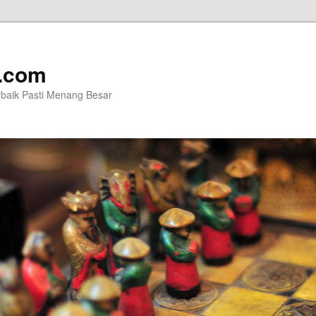
.com
rbaik Pasti Menang Besar