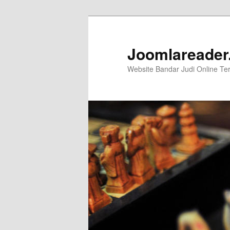
Langsung
Langsung
ke
ke
konten
konten
Joomlareader
utama
sekunder
Website Bandar Judi Online Te