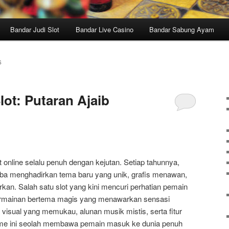
Bandar Judi Slot
Bandar Live Casino
Bandar Sabung Ayam
S
lot: Putaran Ajaib
t online selalu penuh dengan kejutan. Setiap tahunnya,
ba menghadirkan tema baru yang unik, grafis menawan,
rkan. Salah satu slot yang kini mencuri perhatian pemain
permainan bertema magis yang menawarkan sensasi
 visual yang memukau, alunan musik mistis, serta fitur
me ini seolah membawa pemain masuk ke dunia penuh