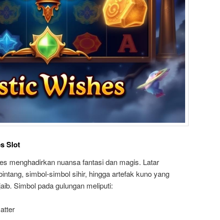
s Slot
s menghadirkan nuansa fantasi dan magis. Latar
ntang, simbol-simbol sihir, hingga artefak kuno yang
aib. Simbol pada gulungan meliputi:
atter