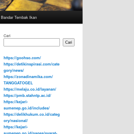
Bandar Tembak Ikan
Cari
Cari
https://goohso.com/
https://detikinspirasi.com/cate
gory/news/
https://zonadinamika.com/
TANGGATOGEL
https://melaju.co.id/layanan/
https://pmb.stahntp.ac.id/
https://kejari-
sumenep.go.id/includes/
https://delikhukum.co.id/categ
ory/nasional/
https://kejari-
sumenep.go.id/pages/syarat-