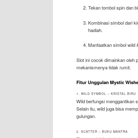
Tekan tombol spin dan bi
Kombinasi simbol dari k
hadiah.
Manfaatkan simbol wild 
Slot ini cocok dimainkan ole
mekanismenya tidak rumit.
Fitur Unggulan Mystic Wishe
1. WILD SYMBOL – KRISTAL BIRU
Wild berfungsi menggantikan 
Selain itu, wild juga bisa memp
gulungan.
2. SCATTER – BUKU MANTRA