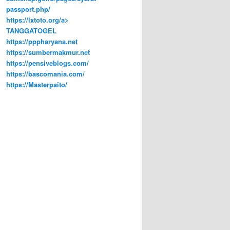
passport.php/
https://lxtoto.org/a>
TANGGATOGEL
https://pppharyana.net
https://sumbermakmur.net
https://pensiveblogs.com/
https://bascomania.com/
https://Masterpaito/