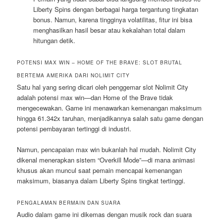
Liberty Spins dengan berbagai harga tergantung tingkatan
bonus. Namun, karena tingginya volatilitas, fitur ini bisa
menghasilkan hasil besar atau kekalahan total dalam
hitungan detik.
POTENSI MAX WIN – HOME OF THE BRAVE: SLOT BRUTAL
BERTEMA AMERIKA DARI NOLIMIT CITY
Satu hal yang sering dicari oleh penggemar slot Nolimit City
adalah potensi max win—dan Home of the Brave tidak
mengecewakan. Game ini menawarkan kemenangan maksimum
hingga 61.342x taruhan, menjadikannya salah satu game dengan
potensi pembayaran tertinggi di industri.
Namun, pencapaian max win bukanlah hal mudah. Nolimit City
dikenal menerapkan sistem “Overkill Mode”—di mana animasi
khusus akan muncul saat pemain mencapai kemenangan
maksimum, biasanya dalam Liberty Spins tingkat tertinggi.
PENGALAMAN BERMAIN DAN SUARA
Audio dalam game ini dikemas dengan musik rock dan suara