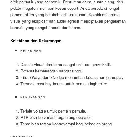
efek patriotik yang sarkastik. Dentuman drum, suara elang, dan
pidato megafon memberi kesan seperti Anda berada di tengah
parade militer yang berubah jadi kerusuhan. Kombinasi antara
visual yang eksplosif dan audio agresif menciptakan pengalaman
bermain yang sangat imersif dan intens.
Kelebihan dan Kekurangan
KELEBIHAN:
Desain visual dan tema sangat unik dan provokatif.
Potensi kemenangan sangat tinggi.
Fitur xWays dan xNudge menambah kedalaman gameplay.
Tersedia opsi buy bonus untuk pemain high roller.
KEKURANGAN:
Terlalu volatile untuk pemain pemula.
RTP bisa bervariasi tergantung operator.
Tema bisa terasa kontroversial bagi sebagian orang.