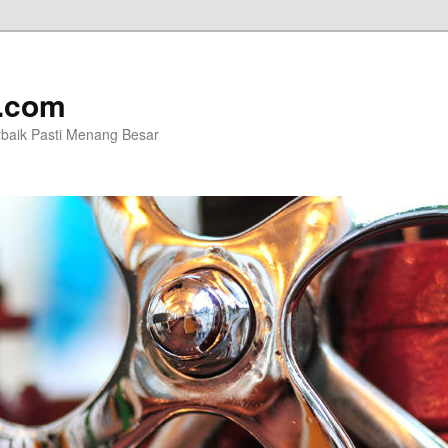
.com
rbaik Pasti Menang Besar