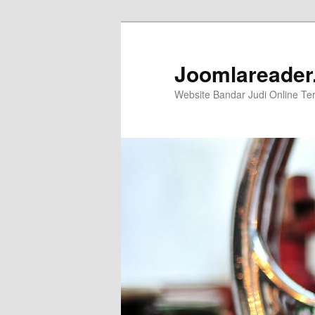
Langsung
Langsung
ke
ke
konten
konten
Joomlareader
utama
sekunder
Website Bandar Judi Online Te