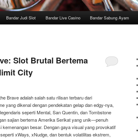
Bandar Judi Slot
Bandar Live Casino
Bandar Sabung Ayam
ve: Slot Brutal Bertema
imit City
e Brave adalah salah satu rilisan terbaru dari
e yang dikenal dengan pendekatan gelap dan edgy-nya,
ot legendaris seperti Mental, San Quentin, dan Tombstone
ngan sajian bertema Amerika Serikat yang unik—penuh
ensi kemenangan besar. Dengan gaya visual yang provokatif
ty seperti xWays, xNudge, dan bentuk volatilitas ekstrem,