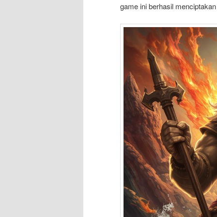
game ini berhasil menciptakan