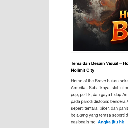
Tema dan Desain Visual – Ho
Nolimit City
Home of the Brave bukan seka
Amerika. Sebaliknya, slot ini 
pop, politik, dan gaya hidup
pada parodi distopia: bendera 
seperti tentara, biker, dan pah
belakang yang terasa seperti
nasionalisme.
Angka jitu hk