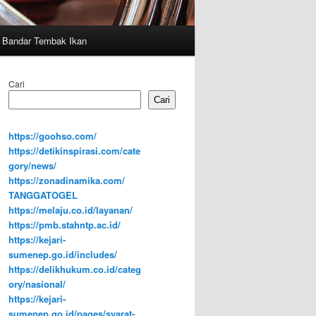
Bandar Tembak Ikan
Cari
Cari
https://goohso.com/
https://detikinspirasi.com/cate
gory/news/
https://zonadinamika.com/
TANGGATOGEL
https://melaju.co.id/layanan/
https://pmb.stahntp.ac.id/
https://kejari-
sumenep.go.id/includes/
https://delikhukum.co.id/categ
ory/nasional/
https://kejari-
sumenep.go.id/pages/syarat-