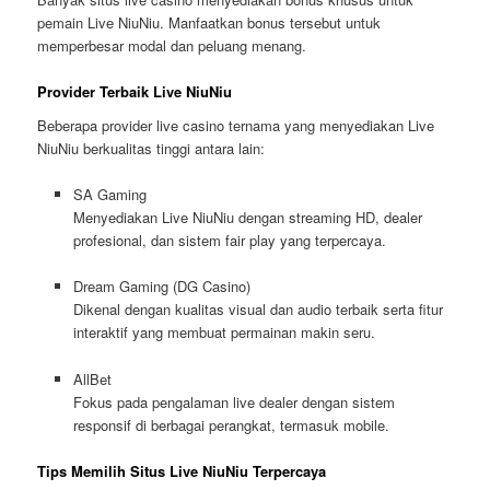
pemain Live NiuNiu. Manfaatkan bonus tersebut untuk
memperbesar modal dan peluang menang.
Provider Terbaik Live NiuNiu
Beberapa provider live casino ternama yang menyediakan Live
NiuNiu berkualitas tinggi antara lain:
SA Gaming
Menyediakan Live NiuNiu dengan streaming HD, dealer
profesional, dan sistem fair play yang terpercaya.
Dream Gaming (DG Casino)
Dikenal dengan kualitas visual dan audio terbaik serta fitur
interaktif yang membuat permainan makin seru.
AllBet
Fokus pada pengalaman live dealer dengan sistem
responsif di berbagai perangkat, termasuk mobile.
Tips Memilih Situs Live NiuNiu Terpercaya