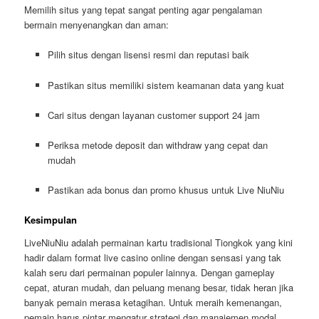
Memilih situs yang tepat sangat penting agar pengalaman
bermain menyenangkan dan aman:
Pilih situs dengan lisensi resmi dan reputasi baik
Pastikan situs memiliki sistem keamanan data yang kuat
Cari situs dengan layanan customer support 24 jam
Periksa metode deposit dan withdraw yang cepat dan
mudah
Pastikan ada bonus dan promo khusus untuk Live NiuNiu
Kesimpulan
LiveNiuNiu adalah permainan kartu tradisional Tiongkok yang kini
hadir dalam format live casino online dengan sensasi yang tak
kalah seru dari permainan populer lainnya. Dengan gameplay
cepat, aturan mudah, dan peluang menang besar, tidak heran jika
banyak pemain merasa ketagihan. Untuk meraih kemenangan,
pemain harus pintar mengatur strategi dan manajemen modal.