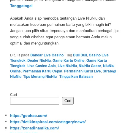
Tanggatogel
Apakah Anda siap mencoba tantangan Live NiuNiu dan
merasakan keseruan permainan kartu yang bikin nagih ini?
Jangan lupa pilih situs terpercaya dan manfaatkan berbagai tips
yang sudah dibahas agar pengalaman bermain Anda makin
optimal dan menguntungkan.
Ditulis pada
Bandar Live Casino
|
Tag
Bull Bull
,
Casino Live
Tiongkok
,
Dealer NiuNiu
,
Game Kartu Online
,
Game Kartu
Tiongkok
,
Live Casino Asia
,
Live NiuNiu
,
NiuNiu Gacor
,
NiuNiu
Online
,
Permainan Kartu Cepat
,
Permainan Kartu Live
,
Strategi
NiuNiu
,
Tips Menang NiuNiu
|
Tinggalkan Balasan
Cari
Cari
https://goohso.com/
https://detikinspirasi.com/category/news/
https://zonadinamika.com/