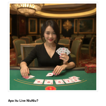
Apa itu Live NiuNiu?