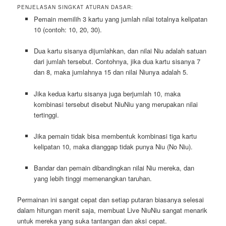
PENJELASAN SINGKAT ATURAN DASAR:
Pemain memilih 3 kartu yang jumlah nilai totalnya kelipatan
10 (contoh: 10, 20, 30).
Dua kartu sisanya dijumlahkan, dan nilai Niu adalah satuan
dari jumlah tersebut. Contohnya, jika dua kartu sisanya 7
dan 8, maka jumlahnya 15 dan nilai Niunya adalah 5.
Jika kedua kartu sisanya juga berjumlah 10, maka
kombinasi tersebut disebut NiuNiu yang merupakan nilai
tertinggi.
Jika pemain tidak bisa membentuk kombinasi tiga kartu
kelipatan 10, maka dianggap tidak punya Niu (No Niu).
Bandar dan pemain dibandingkan nilai Niu mereka, dan
yang lebih tinggi memenangkan taruhan.
Permainan ini sangat cepat dan setiap putaran biasanya selesai
dalam hitungan menit saja, membuat Live NiuNiu sangat menarik
untuk mereka yang suka tantangan dan aksi cepat.