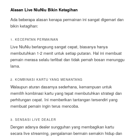
Alasan Live NiuNiu Bikin Ketagihan
Ada beberapa alasan kenapa permainan ini sangat digemari dan
bikin ketagihan:
1. KECEPATAN PERMAINAN
Live NiuNiu berlangsung sangat cepat, biasanya hanya
membutuhkan 1-2 menit untuk setiap putaran. Hal ini membuat
pemain merasa selalu terlibat dan tidak pernah bosan menunggu
lama.
2. KOMBINASI KARTU YANG MENANTANG
Walaupun aturan dasarnya sederhana, kemampuan untuk
memilih kombinasi kartu yang tepat membutuhkan strategi dan
perhitungan cepat. Ini memberikan tantangan tersendiri yang
membuat pemain ingin terus mencoba.
3. SENSASI LIVE DEALER
Dengan adanya dealer sungguhan yang membagikan kartu
secara live streaming, pengalaman bermain semakin hidup dan