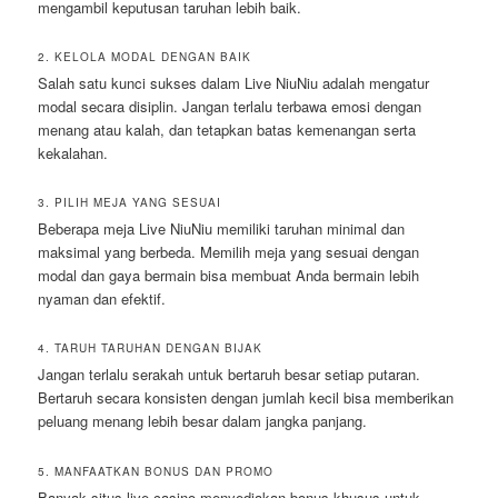
mengambil keputusan taruhan lebih baik.
2. KELOLA MODAL DENGAN BAIK
Salah satu kunci sukses dalam Live NiuNiu adalah mengatur
modal secara disiplin. Jangan terlalu terbawa emosi dengan
menang atau kalah, dan tetapkan batas kemenangan serta
kekalahan.
3. PILIH MEJA YANG SESUAI
Beberapa meja Live NiuNiu memiliki taruhan minimal dan
maksimal yang berbeda. Memilih meja yang sesuai dengan
modal dan gaya bermain bisa membuat Anda bermain lebih
nyaman dan efektif.
4. TARUH TARUHAN DENGAN BIJAK
Jangan terlalu serakah untuk bertaruh besar setiap putaran.
Bertaruh secara konsisten dengan jumlah kecil bisa memberikan
peluang menang lebih besar dalam jangka panjang.
5. MANFAATKAN BONUS DAN PROMO
Banyak situs live casino menyediakan bonus khusus untuk