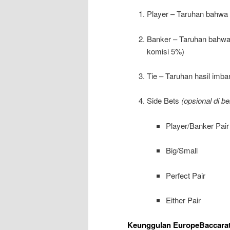
Player – Taruhan bahwa
Banker – Taruhan bahwa
komisi 5%)
Tie – Taruhan hasil imba
Side Bets
(opsional di b
Player/Banker Pair
Big/Small
Perfect Pair
Either Pair
Keunggulan EuropeBaccara