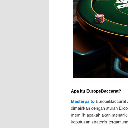
Apa Itu EuropeBaccarat?
Masterpaito
EuropeBaccarat ad
dimainkan dengan aturan Eropa.
memilih apakah akan menarik k
keputusan strategis tergantung 