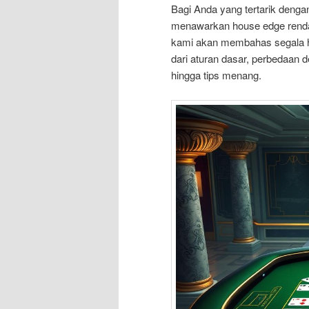
Bagi Anda yang tertarik denga
menawarkan house edge rendah,
kami akan membahas segala ha
dari aturan dasar, perbedaan de
hingga tips menang.