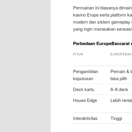
Permainan ini biasanya dimain
kasino Eropa serta platform k
modern dan sistem gameplay ce
yang ingin merasakan sensasi
Perbedaan EuropeBaccarat d
FITUR
EUROPEBAC
Pengambilan
Pemain & 
keputusan
bisa pilih
Deck kartu
6–8 deck
House Edge
Lebih rend
Interaktivitas
Tinggi