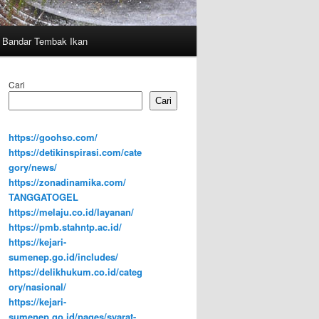
Bandar Tembak Ikan
Cari
Cari
https://goohso.com/
https://detikinspirasi.com/cate
gory/news/
https://zonadinamika.com/
TANGGATOGEL
https://melaju.co.id/layanan/
https://pmb.stahntp.ac.id/
https://kejari-
sumenep.go.id/includes/
https://delikhukum.co.id/categ
ory/nasional/
https://kejari-
sumenep.go.id/pages/syarat-