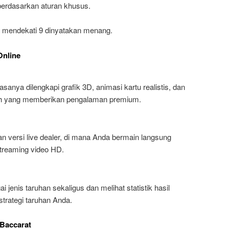
k berdasarkan aturan khusus.
n mendekati 9 dinyatakan menang.
Online
asanya dilengkapi grafik 3D, animasi kartu realistis, dan
ah yang memberikan pengalaman premium.
 versi live dealer, di mana Anda bermain langsung
streaming video HD.
enis taruhan sekaligus dan melihat statistik hasil
rategi taruhan Anda.
Baccarat