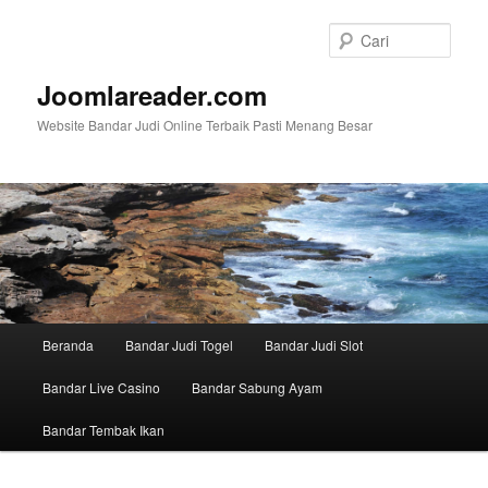
Langsung
Langsung
ke
ke
Cari
konten
konten
utama
sekunder
Joomlareader.com
Website Bandar Judi Online Terbaik Pasti Menang Besar
Menu
Beranda
Bandar Judi Togel
Bandar Judi Slot
utama
Bandar Live Casino
Bandar Sabung Ayam
Bandar Tembak Ikan