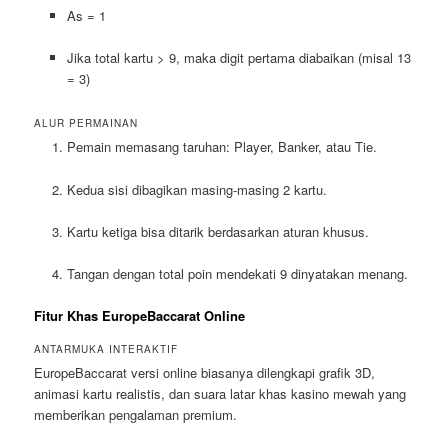
As = 1
Jika total kartu > 9, maka digit pertama diabaikan (misal 13
= 3)
ALUR PERMAINAN
Pemain memasang taruhan: Player, Banker, atau Tie.
Kedua sisi dibagikan masing-masing 2 kartu.
Kartu ketiga bisa ditarik berdasarkan aturan khusus.
Tangan dengan total poin mendekati 9 dinyatakan menang.
Fitur Khas EuropeBaccarat Online
ANTARMUKA INTERAKTIF
EuropeBaccarat versi online biasanya dilengkapi grafik 3D,
animasi kartu realistis, dan suara latar khas kasino mewah yang
memberikan pengalaman premium.