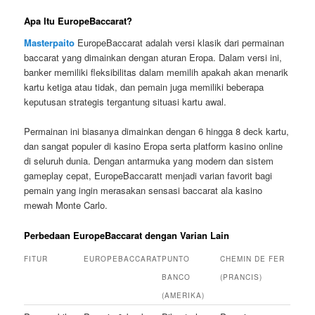
Apa Itu EuropeBaccarat?
Masterpaito
EuropeBaccarat adalah versi klasik dari permainan
baccarat yang dimainkan dengan aturan Eropa. Dalam versi ini,
banker memiliki fleksibilitas dalam memilih apakah akan menarik
kartu ketiga atau tidak, dan pemain juga memiliki beberapa
keputusan strategis tergantung situasi kartu awal.
Permainan ini biasanya dimainkan dengan 6 hingga 8 deck kartu,
dan sangat populer di kasino Eropa serta platform kasino online
di seluruh dunia. Dengan antarmuka yang modern dan sistem
gameplay cepat, EuropeBaccaratt menjadi varian favorit bagi
pemain yang ingin merasakan sensasi baccarat ala kasino
mewah Monte Carlo.
Perbedaan EuropeBaccarat dengan Varian Lain
FITUR
EUROPEBACCARAT
PUNTO
CHEMIN DE FER
BANCO
(PRANCIS)
(AMERIKA)