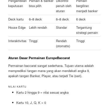
Pengambilan
Pemain & banker
Dikontrol
Pemain
keputusan
bisa pilih
penuh oleh
bergiliran
aturan
menjadi banker
Deck kartu
6–8 deck
6–8 deck
6 deck
House Edge
Lebih rendah
Standar
Tergantung
strategi pemain
Interaktivitas
Tinggi
Rendah
Tinggi
(otomatis)
Aturan Dasar Permainan EuropeBaccarat
Permainan baccarat sangat sederhana. Tujuan utama adalah
memprediksi tangan mana yang akan mendekati angka 9,
apakah tangan Banker, Player, atau terjadi Tie (seri).
NILAI KARTU
Kartu 2 hingga 9 = nilai sesuai angka
Kartu 10, J, Q, K = 0