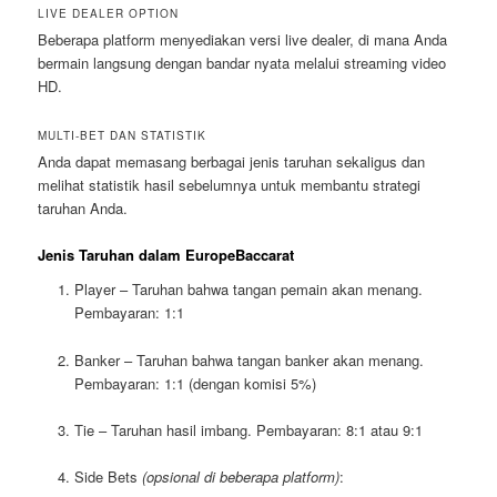
LIVE DEALER OPTION
Beberapa platform menyediakan versi live dealer, di mana Anda
bermain langsung dengan bandar nyata melalui streaming video
HD.
MULTI-BET DAN STATISTIK
Anda dapat memasang berbagai jenis taruhan sekaligus dan
melihat statistik hasil sebelumnya untuk membantu strategi
taruhan Anda.
Jenis Taruhan dalam EuropeBaccarat
Player – Taruhan bahwa tangan pemain akan menang.
Pembayaran: 1:1
Banker – Taruhan bahwa tangan banker akan menang.
Pembayaran: 1:1 (dengan komisi 5%)
Tie – Taruhan hasil imbang. Pembayaran: 8:1 atau 9:1
Side Bets
(opsional di beberapa platform)
: