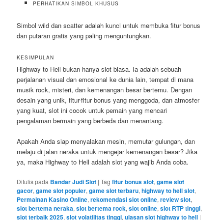
PERHATIKAN SIMBOL KHUSUS
Simbol wild dan scatter adalah kunci untuk membuka fitur bonus
dan putaran gratis yang paling menguntungkan.
KESIMPULAN
Highway to Hell bukan hanya slot biasa. Ia adalah sebuah
perjalanan visual dan emosional ke dunia lain, tempat di mana
musik rock, misteri, dan kemenangan besar bertemu. Dengan
desain yang unik, fitur-fitur bonus yang menggoda, dan atmosfer
yang kuat, slot ini cocok untuk pemain yang mencari
pengalaman bermain yang berbeda dan menantang.
Apakah Anda siap menyalakan mesin, memutar gulungan, dan
melaju di jalan neraka untuk mengejar kemenangan besar? Jika
ya, maka Highway to Hell adalah slot yang wajib Anda coba.
Ditulis pada
Bandar Judi Slot
|
Tag
fitur bonus slot
,
game slot
gacor
,
game slot populer
,
game slot terbaru
,
highway to hell slot
,
Permainan Kasino Online
,
rekomendasi slot online
,
review slot
,
slot bertema neraka
,
slot bertema rock
,
slot online
,
slot RTP tinggi
,
slot terbaik 2025
,
slot volatilitas tinggi
,
ulasan slot highway to hell
|