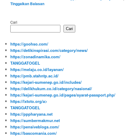
Tinggalkan Balasan
Cari
Cari
https://goohso.com/
https://detikinspirasi.com/category/news/
https://zonadinamika.com/
TANGGATOGEL
https://melaju.co.id/layanan/
https://pmb.stahntp.ac.id/
https://kejari-sumenep.go.id/includes/
https://delikhukum.co.id/category/nasional/
https://kejari-sumenep.go.id/pages/syarat-passport.php/
https://lxtoto.org/a>
TANGGATOGEL
https://pppharyana.net
https://sumbermakmur.net
https://pensiveblogs.com/
https://bascomania.com/