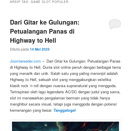
ARSIP TAG:
GAME SLOT POPULER
Dari Gitar ke Gulungan:
Petualangan Panas di
Highway to Hell
Ditulis pada
14 Mei 2025
Joomlareader.com
– Dari Gitar ke Gulungan: Petualangan Panas
di Highway to Hell, Dunia slot online penuh dengan berbagai tema
yang menarik dan unik. Salah satu yang paling menonjol adalah
Highway to Hell, sebuah slot yang menggabungkan estetika
klasik rock ‘n roll dengan nuansa supranatural yang menggoda.
Terinspirasi oleh lagu legendaris AC/DC dengan judul yang sama,
slot ini menawarkan pengalaman bermain yang tidak hanya
menghibur secara visual, tetapi juga menggoda dengan potensi
kemenangan yang besar.
Tanggatogel