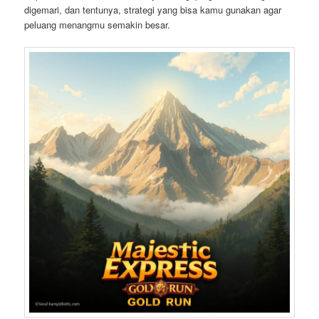
digemari, dan tentunya, strategi yang bisa kamu gunakan agar
peluang menangmu semakin besar.