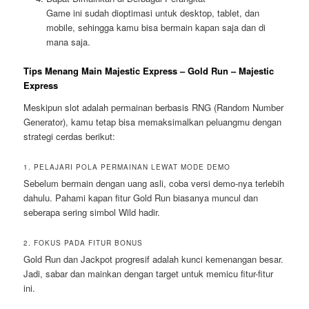
Game ini sudah dioptimasi untuk desktop, tablet, dan
mobile, sehingga kamu bisa bermain kapan saja dan di
mana saja.
Tips Menang Main Majestic Express – Gold Run – Majestic
Express
Meskipun slot adalah permainan berbasis RNG (Random Number
Generator), kamu tetap bisa memaksimalkan peluangmu dengan
strategi cerdas berikut:
1. PELAJARI POLA PERMAINAN LEWAT MODE DEMO
Sebelum bermain dengan uang asli, coba versi demo-nya terlebih
dahulu. Pahami kapan fitur Gold Run biasanya muncul dan
seberapa sering simbol Wild hadir.
2. FOKUS PADA FITUR BONUS
Gold Run dan Jackpot progresif adalah kunci kemenangan besar.
Jadi, sabar dan mainkan dengan target untuk memicu fitur-fitur
ini.