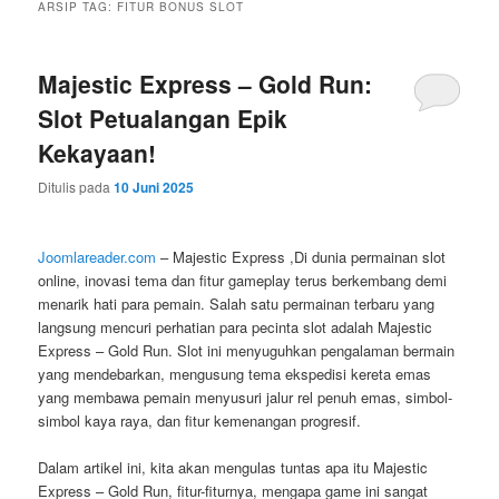
ARSIP TAG:
FITUR BONUS SLOT
Majestic Express – Gold Run:
Slot Petualangan Epik
Kekayaan!
Ditulis pada
10 Juni 2025
Joomlareader.com
– Majestic Express ,Di dunia permainan slot
online, inovasi tema dan fitur gameplay terus berkembang demi
menarik hati para pemain. Salah satu permainan terbaru yang
langsung mencuri perhatian para pecinta slot adalah Majestic
Express – Gold Run. Slot ini menyuguhkan pengalaman bermain
yang mendebarkan, mengusung tema ekspedisi kereta emas
yang membawa pemain menyusuri jalur rel penuh emas, simbol-
simbol kaya raya, dan fitur kemenangan progresif.
Dalam artikel ini, kita akan mengulas tuntas apa itu Majestic
Express – Gold Run, fitur-fiturnya, mengapa game ini sangat