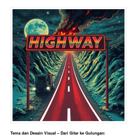
Tema dan Desain Visual – Dari Gitar ke Gulungan: