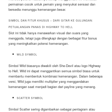
permainan cocok untuk pemain yang menyukai sensasi dan
bersedia menunggu kemenangan besar.
SIMBOL DAN FITUR KHUSUS – DARI GITAR KE GULUNGAN:
PETUALANGAN PANAS DI HIGHWAY TO HELL
Slot ini tidak hanya menawarkan visual dan suara yang
menggoda, tetapi juga dilengkapi dengan berbagai fitur bonus
yang meningkatkan potensi kemenangan.
WILD SYMBOL
Simbol Wild biasanya diwakili oleh She-Devil atau logo Highway
to Hell. Wild ini dapat menggantikan semua simbol biasa untuk
membantu membentuk kombinasi kemenangan. Dalam beberapa
versi, Wild juga memiliki multiplier yang menggandakan
kemenangan saat menjadi bagian dari payline yang menang.
SCATTER SYMBOL
Simbol Scatter sering digambarkan sebagai pentagram atau