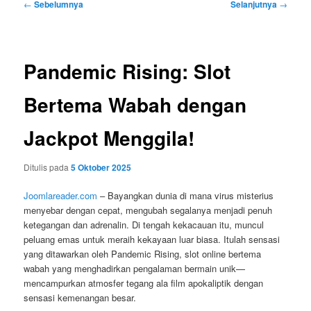
Navigasi
←
Sebelumnya
Selanjutnya
→
Tulisan
Pandemic Rising: Slot
Bertema Wabah dengan
Jackpot Menggila!
Ditulis pada
5 Oktober 2025
Joomlareader.com
– Bayangkan dunia di mana virus misterius
menyebar dengan cepat, mengubah segalanya menjadi penuh
ketegangan dan adrenalin. Di tengah kekacauan itu, muncul
peluang emas untuk meraih kekayaan luar biasa. Itulah sensasi
yang ditawarkan oleh Pandemic Rising, slot online bertema
wabah yang menghadirkan pengalaman bermain unik—
mencampurkan atmosfer tegang ala film apokaliptik dengan
sensasi kemenangan besar.