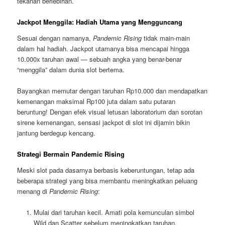
tekanan berlebihan.
Jackpot Menggila: Hadiah Utama yang Mengguncang
Sesuai dengan namanya,
Pandemic Rising
tidak main-main
dalam hal hadiah. Jackpot utamanya bisa mencapai hingga
10.000x taruhan awal — sebuah angka yang benar-benar
“menggila” dalam dunia slot bertema.
Bayangkan memutar dengan taruhan Rp10.000 dan mendapatkan
kemenangan maksimal Rp100 juta dalam satu putaran
beruntung! Dengan efek visual letusan laboratorium dan sorotan
sirene kemenangan, sensasi jackpot di slot ini dijamin bikin
jantung berdegup kencang.
Strategi Bermain Pandemic Rising
Meski slot pada dasarnya berbasis keberuntungan, tetap ada
beberapa strategi yang bisa membantu meningkatkan peluang
menang di
Pandemic Rising
:
Mulai dari taruhan kecil. Amati pola kemunculan simbol
Wild dan Scatter sebelum meningkatkan taruhan.