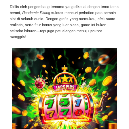
Dirilis oleh pengembang ternama yang dikenal dengan tema-tema
berani,
Pandemic Rising
sukses mencuri perhatian para pemain
slot di seluruh dunia. Dengan grafis yang memukau, efek suara
realistis, serta fitur bonus yang luar biasa, game ini bukan
sekadar hiburan—tapi juga petualangan menuju jackpot
menggila!