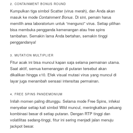
2. CONTAINMENT BONUS ROUND
Kumpulkan tiga simbol Scatter (virus merah), dan Anda akan
masuk ke mode
Containment Bonus
. Di sini, pemain harus
memilih area laboratorium untuk “mengunci” virus. Setiap pilihan
bisa membuka pengganda kemenangan atau free spins
tambahan. Semakin lama Anda bertahan, semakin tinggi
penggandanya!
3. MUTATION MULTIPLIER
Fitur acak ini bisa muncul kapan saja selama permainan utama.
Saat aktif, semua kemenangan di putaran tersebut akan
dikalikan hingga x10. Efek visual mutasi virus yang muncul di
layar juga menambah sensasi intensitas permainan.
4. FREE SPINS PANDEMONIUM
Inilah momen paling ditunggu. Selama mode Free Spins, infeksi
menyebar setiap kali simbol Wild muncul, meningkatkan peluang
kombinasi besar di setiap putaran. Dengan RTP tinggi dan
volatilitas sedang-tinggi, fitur ini sering menjadi jalan menuju
jackpot besar.