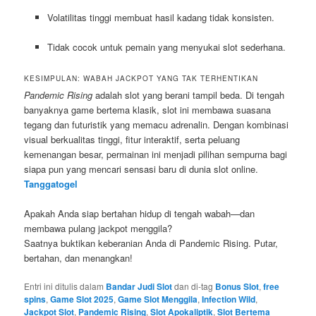
Volatilitas tinggi membuat hasil kadang tidak konsisten.
Tidak cocok untuk pemain yang menyukai slot sederhana.
KESIMPULAN: WABAH JACKPOT YANG TAK TERHENTIKAN
Pandemic Rising
adalah slot yang berani tampil beda. Di tengah
banyaknya game bertema klasik, slot ini membawa suasana
tegang dan futuristik yang memacu adrenalin. Dengan kombinasi
visual berkualitas tinggi, fitur interaktif, serta peluang
kemenangan besar, permainan ini menjadi pilihan sempurna bagi
siapa pun yang mencari sensasi baru di dunia slot online.
Tanggatogel
Apakah Anda siap bertahan hidup di tengah wabah—dan
membawa pulang jackpot menggila?
Saatnya buktikan keberanian Anda di Pandemic Rising. Putar,
bertahan, dan menangkan!
Entri ini ditulis dalam
Bandar Judi Slot
dan di-tag
Bonus Slot
,
free
spins
,
Game Slot 2025
,
Game Slot Menggila
,
Infection Wild
,
Jackpot Slot
,
Pandemic Rising
,
Slot Apokaliptik
,
Slot Bertema