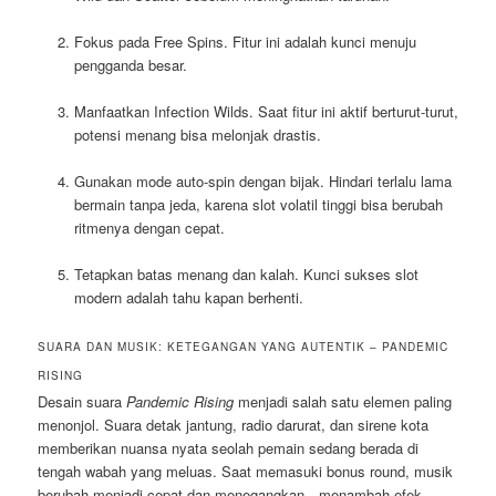
Fokus pada Free Spins. Fitur ini adalah kunci menuju
pengganda besar.
Manfaatkan Infection Wilds. Saat fitur ini aktif berturut-turut,
potensi menang bisa melonjak drastis.
Gunakan mode auto-spin dengan bijak. Hindari terlalu lama
bermain tanpa jeda, karena slot volatil tinggi bisa berubah
ritmenya dengan cepat.
Tetapkan batas menang dan kalah. Kunci sukses slot
modern adalah tahu kapan berhenti.
SUARA DAN MUSIK: KETEGANGAN YANG AUTENTIK – PANDEMIC
RISING
Desain suara
Pandemic Rising
menjadi salah satu elemen paling
menonjol. Suara detak jantung, radio darurat, dan sirene kota
memberikan nuansa nyata seolah pemain sedang berada di
tengah wabah yang meluas. Saat memasuki bonus round, musik
berubah menjadi cepat dan menegangkan—menambah efek