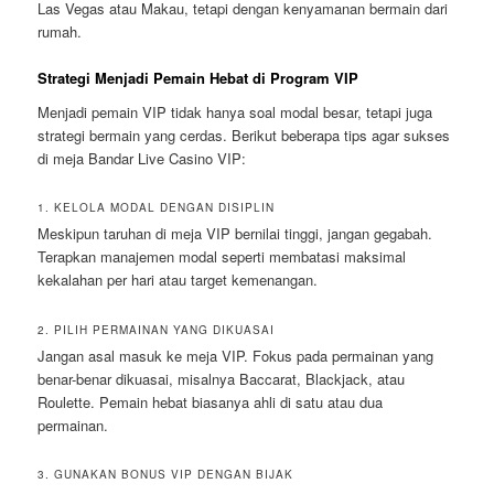
Las Vegas atau Makau, tetapi dengan kenyamanan bermain dari
rumah.
Strategi Menjadi Pemain Hebat di Program VIP
Menjadi pemain VIP tidak hanya soal modal besar, tetapi juga
strategi bermain yang cerdas. Berikut beberapa tips agar sukses
di meja Bandar Live Casino VIP:
1. KELOLA MODAL DENGAN DISIPLIN
Meskipun taruhan di meja VIP bernilai tinggi, jangan gegabah.
Terapkan manajemen modal seperti membatasi maksimal
kekalahan per hari atau target kemenangan.
2. PILIH PERMAINAN YANG DIKUASAI
Jangan asal masuk ke meja VIP. Fokus pada permainan yang
benar-benar dikuasai, misalnya Baccarat, Blackjack, atau
Roulette. Pemain hebat biasanya ahli di satu atau dua
permainan.
3. GUNAKAN BONUS VIP DENGAN BIJAK