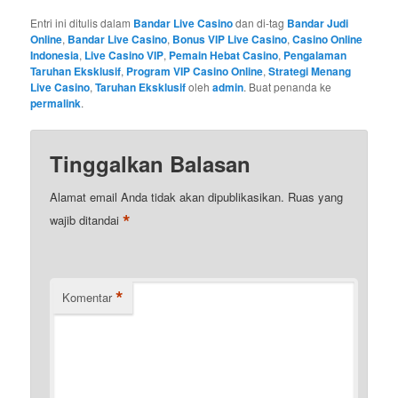
Entri ini ditulis dalam
Bandar Live Casino
dan di-tag
Bandar Judi
Online
,
Bandar Live Casino
,
Bonus VIP Live Casino
,
Casino Online
Indonesia
,
Live Casino VIP
,
Pemain Hebat Casino
,
Pengalaman
Taruhan Eksklusif
,
Program VIP Casino Online
,
Strategi Menang
Live Casino
,
Taruhan Eksklusif
oleh
admin
. Buat penanda ke
permalink
.
Tinggalkan Balasan
Alamat email Anda tidak akan dipublikasikan.
Ruas yang
*
wajib ditandai
*
Komentar