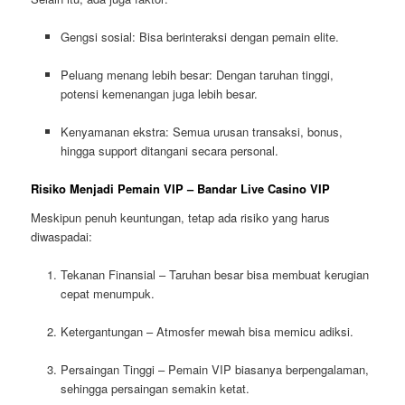
Gengsi sosial: Bisa berinteraksi dengan pemain elite.
Peluang menang lebih besar: Dengan taruhan tinggi,
potensi kemenangan juga lebih besar.
Kenyamanan ekstra: Semua urusan transaksi, bonus,
hingga support ditangani secara personal.
Risiko Menjadi Pemain VIP – Bandar Live Casino VIP
Meskipun penuh keuntungan, tetap ada risiko yang harus
diwaspadai:
Tekanan Finansial – Taruhan besar bisa membuat kerugian
cepat menumpuk.
Ketergantungan – Atmosfer mewah bisa memicu adiksi.
Persaingan Tinggi – Pemain VIP biasanya berpengalaman,
sehingga persaingan semakin ketat.