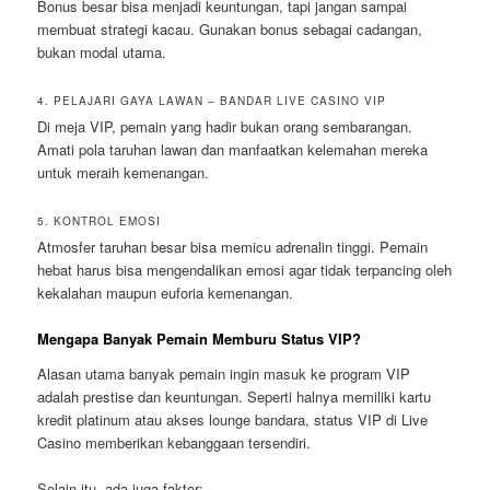
Bonus besar bisa menjadi keuntungan, tapi jangan sampai
membuat strategi kacau. Gunakan bonus sebagai cadangan,
bukan modal utama.
4. PELAJARI GAYA LAWAN – BANDAR LIVE CASINO VIP
Di meja VIP, pemain yang hadir bukan orang sembarangan.
Amati pola taruhan lawan dan manfaatkan kelemahan mereka
untuk meraih kemenangan.
5. KONTROL EMOSI
Atmosfer taruhan besar bisa memicu adrenalin tinggi. Pemain
hebat harus bisa mengendalikan emosi agar tidak terpancing oleh
kekalahan maupun euforia kemenangan.
Mengapa Banyak Pemain Memburu Status VIP?
Alasan utama banyak pemain ingin masuk ke program VIP
adalah prestise dan keuntungan. Seperti halnya memiliki kartu
kredit platinum atau akses lounge bandara, status VIP di Live
Casino memberikan kebanggaan tersendiri.
Selain itu, ada juga faktor: