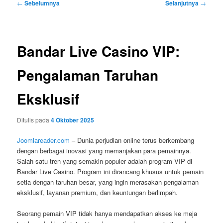
Navigasi
←
Sebelumnya
Selanjutnya
→
Tulisan
Bandar Live Casino VIP:
Pengalaman Taruhan
Eksklusif
Ditulis pada
4 Oktober 2025
Joomlareader.com
– Dunia perjudian online terus berkembang
dengan berbagai inovasi yang memanjakan para pemainnya.
Salah satu tren yang semakin populer adalah program VIP di
Bandar Live Casino. Program ini dirancang khusus untuk pemain
setia dengan taruhan besar, yang ingin merasakan pengalaman
eksklusif, layanan premium, dan keuntungan berlimpah.
Seorang pemain VIP tidak hanya mendapatkan akses ke meja