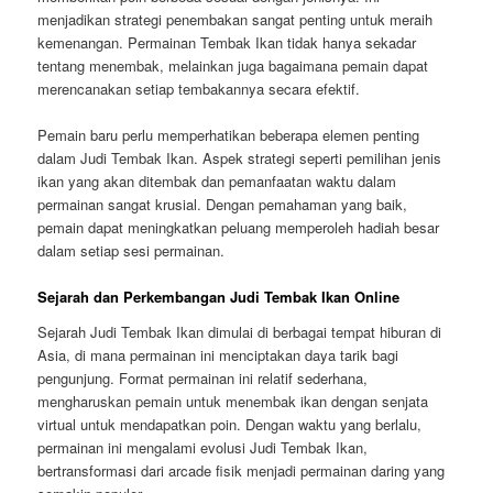
menjadikan strategi penembakan sangat penting untuk meraih
kemenangan. Permainan Tembak Ikan tidak hanya sekadar
tentang menembak, melainkan juga bagaimana pemain dapat
merencanakan setiap tembakannya secara efektif.
Pemain baru perlu memperhatikan beberapa elemen penting
dalam Judi Tembak Ikan. Aspek strategi seperti pemilihan jenis
ikan yang akan ditembak dan pemanfaatan waktu dalam
permainan sangat krusial. Dengan pemahaman yang baik,
pemain dapat meningkatkan peluang memperoleh hadiah besar
dalam setiap sesi permainan.
Sejarah dan Perkembangan Judi Tembak Ikan Online
Sejarah Judi Tembak Ikan dimulai di berbagai tempat hiburan di
Asia, di mana permainan ini menciptakan daya tarik bagi
pengunjung. Format permainan ini relatif sederhana,
mengharuskan pemain untuk menembak ikan dengan senjata
virtual untuk mendapatkan poin. Dengan waktu yang berlalu,
permainan ini mengalami evolusi Judi Tembak Ikan,
bertransformasi dari arcade fisik menjadi permainan daring yang