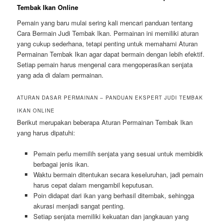
Tembak Ikan Online
Pemain yang baru mulai sering kali mencari panduan tentang
Cara Bermain Judi Tembak Ikan. Permainan ini memiliki aturan
yang cukup sederhana, tetapi penting untuk memahami Aturan
Permainan Tembak Ikan agar dapat bermain dengan lebih efektif.
Setiap pemain harus mengenal cara mengoperasikan senjata
yang ada di dalam permainan.
ATURAN DASAR PERMAINAN – PANDUAN EKSPERT JUDI TEMBAK
IKAN ONLINE
Berikut merupakan beberapa Aturan Permainan Tembak Ikan
yang harus dipatuhi:
Pemain perlu memilih senjata yang sesuai untuk membidik
berbagai jenis ikan.
Waktu bermain ditentukan secara keseluruhan, jadi pemain
harus cepat dalam mengambil keputusan.
Poin didapat dari ikan yang berhasil ditembak, sehingga
akurasi menjadi sangat penting.
Setiap senjata memiliki kekuatan dan jangkauan yang