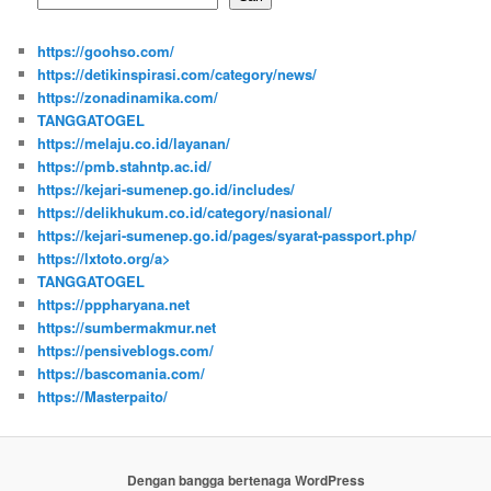
https://goohso.com/
https://detikinspirasi.com/category/news/
https://zonadinamika.com/
TANGGATOGEL
https://melaju.co.id/layanan/
https://pmb.stahntp.ac.id/
https://kejari-sumenep.go.id/includes/
https://delikhukum.co.id/category/nasional/
https://kejari-sumenep.go.id/pages/syarat-passport.php/
https://lxtoto.org/a>
TANGGATOGEL
https://pppharyana.net
https://sumbermakmur.net
https://pensiveblogs.com/
https://bascomania.com/
https://Masterpaito/
Dengan bangga bertenaga WordPress