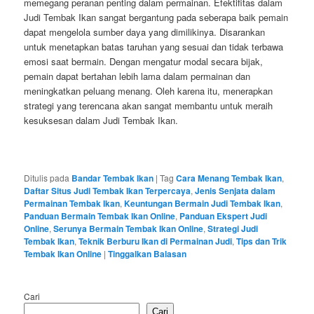
memegang peranan penting dalam permainan. Efektifitas dalam
Judi Tembak Ikan sangat bergantung pada seberapa baik pemain
dapat mengelola sumber daya yang dimilikinya. Disarankan
untuk menetapkan batas taruhan yang sesuai dan tidak terbawa
emosi saat bermain. Dengan mengatur modal secara bijak,
pemain dapat bertahan lebih lama dalam permainan dan
meningkatkan peluang menang. Oleh karena itu, menerapkan
strategi yang terencana akan sangat membantu untuk meraih
kesuksesan dalam Judi Tembak Ikan.
Ditulis pada
Bandar Tembak Ikan
|
Tag
Cara Menang Tembak Ikan
,
Daftar Situs Judi Tembak Ikan Terpercaya
,
Jenis Senjata dalam
Permainan Tembak Ikan
,
Keuntungan Bermain Judi Tembak Ikan
,
Panduan Bermain Tembak Ikan Online
,
Panduan Ekspert Judi
Online
,
Serunya Bermain Tembak Ikan Online
,
Strategi Judi
Tembak Ikan
,
Teknik Berburu Ikan di Permainan Judi
,
Tips dan Trik
Tembak Ikan Online
|
Tinggalkan Balasan
Cari
Cari