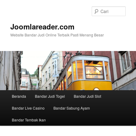
Langsung
Langsung
ke
ke
Cari
konten
konten
utama
sekunder
Joomlareader.com
Website Bandar Judi Online Terbaik Pasti Menang Besar
Menu
Beranda
Bandar Judi Togel
Bandar Judi Slot
utama
Bandar Live Casino
Bandar Sabung Ayam
Bandar Tembak Ikan