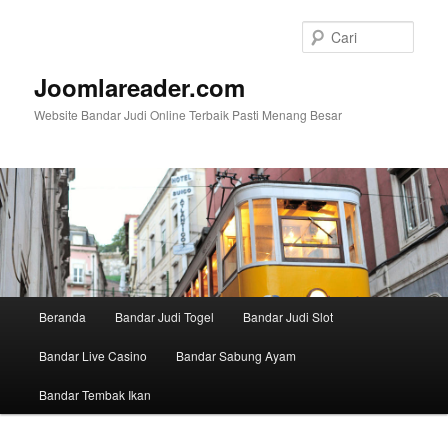
Langsung
Langsung
ke
ke
Cari
konten
konten
utama
sekunder
Joomlareader.com
Website Bandar Judi Online Terbaik Pasti Menang Besar
Menu
Beranda
Bandar Judi Togel
Bandar Judi Slot
utama
Bandar Live Casino
Bandar Sabung Ayam
Bandar Tembak Ikan