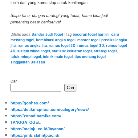
lebih dari yang kamu siap untuk kehilangan.
Siapa tahu, dengan strategi yang tepat, kamu bisa jadi
pemenang besar berikutnya!
Ditulis pada
Bandar Judi Togel
|
Tag
bocoran togel hari ini
,
cara
menang togel
,
kombinasi angka togel
,
master togel
,
prediksi angka
jitu
,
rumus angka jitu
,
rumus togel 2D
,
rumus togel 3D
,
rumus togel
4D
,
sistem wheel togel
,
statistik keluaran togel
,
strategi togel
,
tafsir mimpi togel
,
teknik main togel
,
tips menang togel
|
Tinggalkan Balasan
Cari
Cari
https://goohso.com/
https://detikinspirasi.com/category/news/
https://zonadinamika.com/
TANGGATOGEL
https://melaju.co.id/layanan/
https://pmb.stahntp.ac.id/