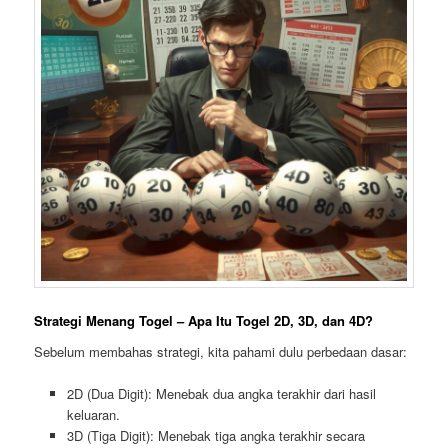
Strategi Menang Togel – Apa Itu Togel 2D, 3D, dan 4D?
Sebelum membahas strategi, kita pahami dulu perbedaan dasar:
2D (Dua Digit): Menebak dua angka terakhir dari hasil
keluaran.
3D (Tiga Digit): Menebak tiga angka terakhir secara