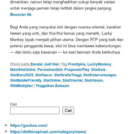
dimainkan, namun tetap menghadirkan cukup banyak variasi
untuk menjaga pemain tetap terlibat dalam jangka panjang.
Bocoran hk
Bagi Anda yang menyukai slot dengan nuansa oriental, karakter
hewan yang unik, dan fitur-fitur bonus yang menarik, Lucky
Monkey layak menjadi pilihan utama. Dengan RTP yang baik dan
potensi pengganda besar, slot ini bisa membawa keberuntungan
— dan tentu saja keseruan — ke sesi bermain Anda berikutnya
Ditulis pada
Bandar Judi Slot
|
Tag
FreeSpins
,
LuckyMonkey
,
MainSlotOnline
,
PermainanSlot
,
PragmaticPlay
,
SlotAsia
,
SlotBaru2025
,
SlotGacor
,
SlotGrafisTinggi
,
SlotKeberuntungan
,
SlotMobileFriendly
,
SlotOnline
,
SlotOriental
,
SlotUlasan
,
WildMultiplier
|
Tinggalkan Balasan
Cari
Cari
https://goohso.com/
https://detikinspirasi.com/category/news/