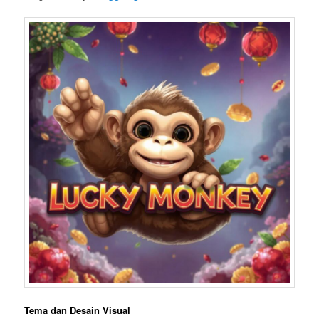
Tema dan Desain Visual