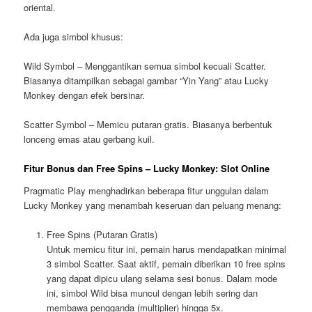
oriental.
Ada juga simbol khusus:
Wild Symbol – Menggantikan semua simbol kecuali Scatter.
Biasanya ditampilkan sebagai gambar “Yin Yang” atau Lucky
Monkey dengan efek bersinar.
Scatter Symbol – Memicu putaran gratis. Biasanya berbentuk
lonceng emas atau gerbang kuil.
Fitur Bonus dan Free Spins – Lucky Monkey: Slot Online
Pragmatic Play menghadirkan beberapa fitur unggulan dalam
Lucky Monkey yang menambah keseruan dan peluang menang:
Free Spins (Putaran Gratis)
Untuk memicu fitur ini, pemain harus mendapatkan minimal
3 simbol Scatter. Saat aktif, pemain diberikan 10 free spins
yang dapat dipicu ulang selama sesi bonus. Dalam mode
ini, simbol Wild bisa muncul dengan lebih sering dan
membawa pengganda (multiplier) hingga 5x.