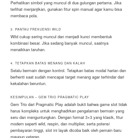
Perhatikan simbol yang muncul di dua gulungan pertama. Jika
terlihat menjanjikan, gunakan fitur spin manual agar kamu bisa
membaca pola.
3. PANTAU FREKUENSI WILD
Wild cukup sering muncul dan menjadi kunci membentuk
kombinasi besar. Jika sedang banyak muncul, saatnya
menaikkan taruhan.
4. TETAPKAN BATAS MENANG DAN KALAH
Selalu bermain dengan kontrol. Tetapkan batas modal harian dan
berhenti saat sudah mencapai target menang agar terhindar dari
kekalahan beruntun.
KESIMPULAN – GEM TRIO PRAGMATIC PLAY
Gem Trio dari Pragmatic Play adalah bukti bahwa game slot tidak
harus kompleks untuk menghadirkan pengalaman bermain yang
seru dan menguntungkan. Dengan format 3×3 yang klasik, fitur
modern seperti wild, respin, dan multiplier, serta potensi
pembayaran tinggi, slot ini layak dicoba baik oleh pemain baru
maupun veteran.