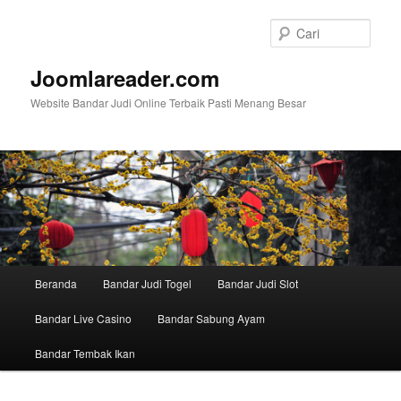
Langsung
Langsung
ke
ke
Cari
konten
konten
utama
sekunder
Joomlareader.com
Website Bandar Judi Online Terbaik Pasti Menang Besar
Menu
Beranda
Bandar Judi Togel
Bandar Judi Slot
utama
Bandar Live Casino
Bandar Sabung Ayam
Bandar Tembak Ikan