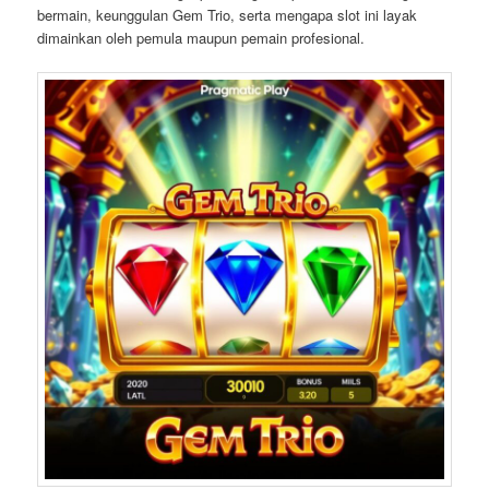
bermain, keunggulan Gem Trio, serta mengapa slot ini layak
dimainkan oleh pemula maupun pemain profesional.