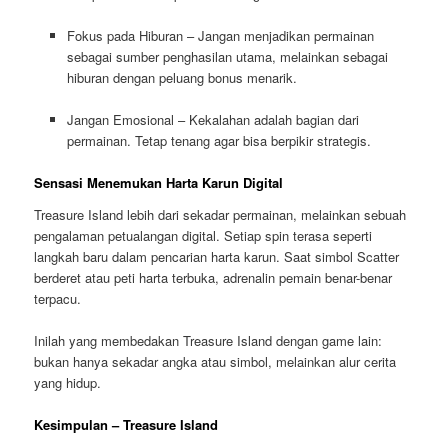
Fokus pada Hiburan – Jangan menjadikan permainan
sebagai sumber penghasilan utama, melainkan sebagai
hiburan dengan peluang bonus menarik.
Jangan Emosional – Kekalahan adalah bagian dari
permainan. Tetap tenang agar bisa berpikir strategis.
Sensasi Menemukan Harta Karun Digital
Treasure Island lebih dari sekadar permainan, melainkan sebuah
pengalaman petualangan digital. Setiap spin terasa seperti
langkah baru dalam pencarian harta karun. Saat simbol Scatter
berderet atau peti harta terbuka, adrenalin pemain benar-benar
terpacu.
Inilah yang membedakan Treasure Island dengan game lain:
bukan hanya sekadar angka atau simbol, melainkan alur cerita
yang hidup.
Kesimpulan – Treasure Island