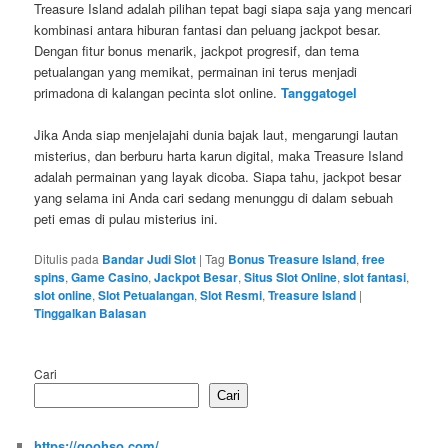
Treasure Island adalah pilihan tepat bagi siapa saja yang mencari
kombinasi antara hiburan fantasi dan peluang jackpot besar.
Dengan fitur bonus menarik, jackpot progresif, dan tema
petualangan yang memikat, permainan ini terus menjadi
primadona di kalangan pecinta slot online.
Tanggatogel
Jika Anda siap menjelajahi dunia bajak laut, mengarungi lautan
misterius, dan berburu harta karun digital, maka Treasure Island
adalah permainan yang layak dicoba. Siapa tahu, jackpot besar
yang selama ini Anda cari sedang menunggu di dalam sebuah
peti emas di pulau misterius ini.
Ditulis pada
Bandar Judi Slot
|
Tag
Bonus Treasure Island
,
free
spins
,
Game Casino
,
Jackpot Besar
,
Situs Slot Online
,
slot fantasi
,
slot online
,
Slot Petualangan
,
Slot Resmi
,
Treasure Island
|
Tinggalkan Balasan
Cari
Cari
https://goohso.com/