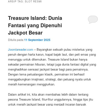
ARSIP TAG:
SLOT RESMI
Treasure Island: Dunia
Fantasi yang Dipenuhi
Jackpot Besar
Ditulis pada
11 September 2025
Joomlareader.com
– Bayangkan sebuah pulau misterius yang
penuh dengan harta karun, kapal bajak laut, dan peti emas yang
menunggu untuk ditemukan. Treasure Island bukan hanya
sekadar permainan hiburan, tetapi juga dunia fantasi digital yang
menghadirkan sensasi jackpot besar bagi para pemainnya.
Dengan tema petualangan klasik, permainan ini berhasil
menggabungkan imajinasi, strategi, dan peluang nyata untuk
meraih kemenangan menggiurkan.
Dalam artikel ini, kita akan membahas lebih dalam tentang
pesona Treasure Island, fitur-fitur unggulannya, hingga tips jitu
untuk meraih jackpot besar yang menjadi incaran banyak