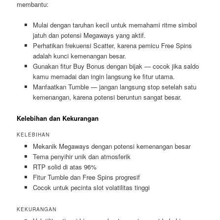
membantu:
Mulai dengan taruhan kecil untuk memahami ritme simbol
jatuh dan potensi Megaways yang aktif.
Perhatikan frekuensi Scatter, karena pemicu Free Spins
adalah kunci kemenangan besar.
Gunakan fitur Buy Bonus dengan bijak — cocok jika saldo
kamu memadai dan ingin langsung ke fitur utama.
Manfaatkan Tumble — jangan langsung stop setelah satu
kemenangan, karena potensi beruntun sangat besar.
Kelebihan dan Kekurangan
KELEBIHAN
Mekanik Megaways dengan potensi kemenangan besar
Tema penyihir unik dan atmosferik
RTP solid di atas 96%
Fitur Tumble dan Free Spins progresif
Cocok untuk pecinta slot volatilitas tinggi
KEKURANGAN