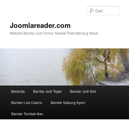
Langsung
Langsung
ke
ke
Cari
konten
konten
utama
sekunder
Joomlareader.com
Website Bandar Judi Online Terbaik Pasti Menang Besar
Menu
Beranda
Bandar Judi Togel
Bandar Judi Slot
utama
Bandar Live Casino
Bandar Sabung Ayam
Bandar Tembak Ikan