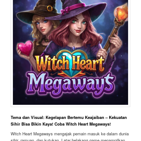
Tema dan Visual: Kegelapan Bertemu Keajaiban – Kekuatan
Sihir Bisa Bikin Kaya! Coba Witch Heart Megaways!
Witch Heart Megaways mengajak pemain masuk ke dalam dunia
sihir, ramuan, dan kutukan. Latar belakang game menampilkan