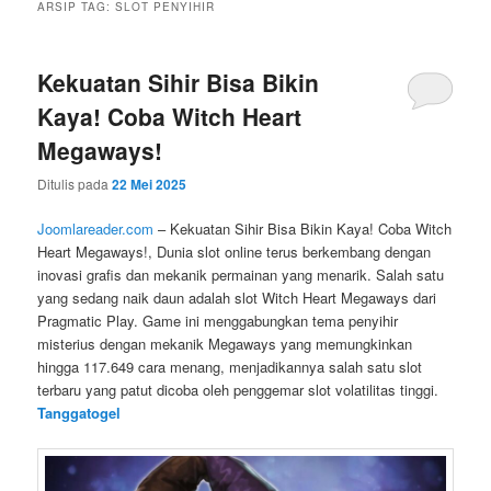
ARSIP TAG:
SLOT PENYIHIR
Kekuatan Sihir Bisa Bikin
Kaya! Coba Witch Heart
Megaways!
Ditulis pada
22 Mei 2025
Joomlareader.com
– Kekuatan Sihir Bisa Bikin Kaya! Coba Witch
Heart Megaways!, Dunia slot online terus berkembang dengan
inovasi grafis dan mekanik permainan yang menarik. Salah satu
yang sedang naik daun adalah slot Witch Heart Megaways dari
Pragmatic Play. Game ini menggabungkan tema penyihir
misterius dengan mekanik Megaways yang memungkinkan
hingga 117.649 cara menang, menjadikannya salah satu slot
terbaru yang patut dicoba oleh penggemar slot volatilitas tinggi.
Tanggatogel