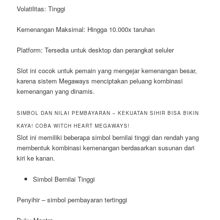
Volatilitas: Tinggi
Kemenangan Maksimal: Hingga 10.000x taruhan
Platform: Tersedia untuk desktop dan perangkat seluler
Slot ini cocok untuk pemain yang mengejar kemenangan besar,
karena sistem Megaways menciptakan peluang kombinasi
kemenangan yang dinamis.
SIMBOL DAN NILAI PEMBAYARAN – KEKUATAN SIHIR BISA BIKIN
KAYA! COBA WITCH HEART MEGAWAYS!
Slot ini memiliki beberapa simbol bernilai tinggi dan rendah yang
membentuk kombinasi kemenangan berdasarkan susunan dari
kiri ke kanan.
Simbol Bernilai Tinggi
Penyihir – simbol pembayaran tertinggi