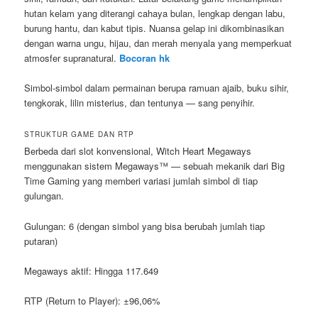
hutan kelam yang diterangi cahaya bulan, lengkap dengan labu,
burung hantu, dan kabut tipis. Nuansa gelap ini dikombinasikan
dengan warna ungu, hijau, dan merah menyala yang memperkuat
atmosfer supranatural.
Bocoran hk
Simbol-simbol dalam permainan berupa ramuan ajaib, buku sihir,
tengkorak, lilin misterius, dan tentunya — sang penyihir.
STRUKTUR GAME DAN RTP
Berbeda dari slot konvensional, Witch Heart Megaways
menggunakan sistem Megaways™ — sebuah mekanik dari Big
Time Gaming yang memberi variasi jumlah simbol di tiap
gulungan.
Gulungan: 6 (dengan simbol yang bisa berubah jumlah tiap
putaran)
Megaways aktif: Hingga 117.649
RTP (Return to Player): ±96,06%