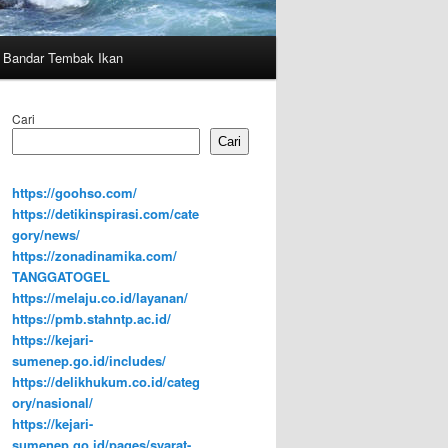
Bandar Tembak Ikan
Cari
Cari
https://goohso.com/
https://detikinspirasi.com/cate
gory/news/
https://zonadinamika.com/
TANGGATOGEL
https://melaju.co.id/layanan/
https://pmb.stahntp.ac.id/
https://kejari-
sumenep.go.id/includes/
https://delikhukum.co.id/categ
ory/nasional/
https://kejari-
sumenep.go.id/pages/syarat-