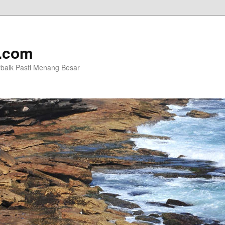
.com
rbaik Pasti Menang Besar