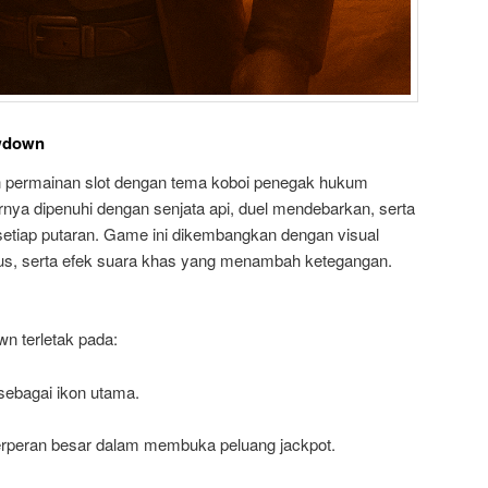
wdown
 permainan slot dengan tema koboi penegak hukum
nya dipenuhi dengan senjata api, duel mendebarkan, serta
setiap putaran. Game ini dikembangkan dengan visual
ulus, serta efek suara khas yang menambah ketegangan.
n terletak pada:
sebagai ikon utama.
erperan besar dalam membuka peluang jackpot.