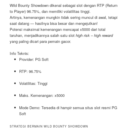
Wild Bounty Showdown dikenal sebagai slot dengan RTP (Return
to Player) 96.75%, dan memiliki volatilitas tinggi.
Artinya, kemenangan mungkin tidak sering muncul di awal, tetapi
saat datang — hasilnya bisa besar dan mengejutkan!
Potensi maksimal kemenangan mencapai x5000 dari total
taruhan, menjadikannya salah satu slot
high risk – high reward
yang paling dicari para pemain gacor.
Info Teknis:
Provider: PG Soft
RTP: 96.75%
Volatilitas: Tinggi
Maks. Kemenangan: x5000
Mode Demo: Tersedia di hampir semua situs slot resmi PG
Soft
STRATEGI BERMAIN WILD BOUNTY SHOWDOWN