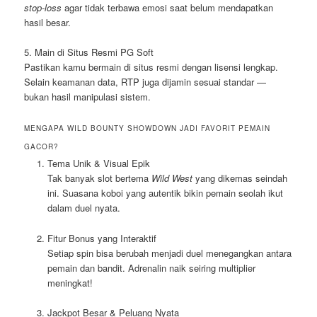
stop-loss
agar tidak terbawa emosi saat belum mendapatkan
hasil besar.
5. Main di Situs Resmi PG Soft
Pastikan kamu bermain di situs resmi dengan lisensi lengkap.
Selain keamanan data, RTP juga dijamin sesuai standar —
bukan hasil manipulasi sistem.
MENGAPA WILD BOUNTY SHOWDOWN JADI FAVORIT PEMAIN
GACOR?
Tema Unik & Visual Epik
Tak banyak slot bertema
Wild West
yang dikemas seindah
ini. Suasana koboi yang autentik bikin pemain seolah ikut
dalam duel nyata.
Fitur Bonus yang Interaktif
Setiap spin bisa berubah menjadi duel menegangkan antara
pemain dan bandit. Adrenalin naik seiring multiplier
meningkat!
Jackpot Besar & Peluang Nyata