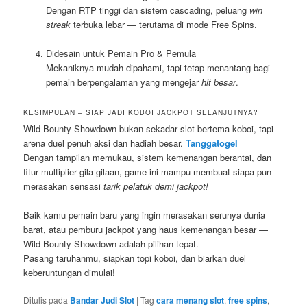
Dengan RTP tinggi dan sistem cascading, peluang
win
streak
terbuka lebar — terutama di mode Free Spins.
Didesain untuk Pemain Pro & Pemula
Mekaniknya mudah dipahami, tapi tetap menantang bagi
pemain berpengalaman yang mengejar
hit besar
.
KESIMPULAN – SIAP JADI KOBOI JACKPOT SELANJUTNYA?
Wild Bounty Showdown bukan sekadar slot bertema koboi, tapi
arena duel penuh aksi dan hadiah besar.
Tanggatogel
Dengan tampilan memukau, sistem kemenangan berantai, dan
fitur multiplier gila-gilaan, game ini mampu membuat siapa pun
merasakan sensasi
tarik pelatuk demi jackpot!
Baik kamu pemain baru yang ingin merasakan serunya dunia
barat, atau pemburu jackpot yang haus kemenangan besar —
Wild Bounty Showdown adalah pilihan tepat.
Pasang taruhanmu, siapkan topi koboi, dan biarkan duel
keberuntungan dimulai!
Ditulis pada
Bandar Judi Slot
|
Tag
cara menang slot
,
free spins
,