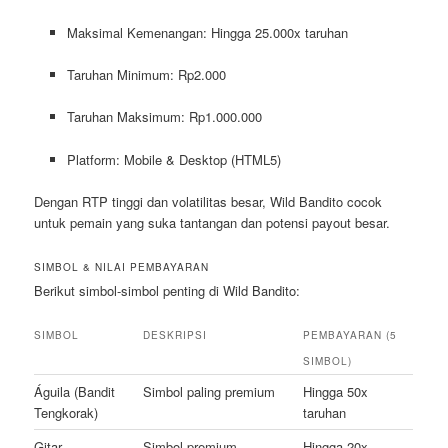
Maksimal Kemenangan: Hingga 25.000x taruhan
Taruhan Minimum: Rp2.000
Taruhan Maksimum: Rp1.000.000
Platform: Mobile & Desktop (HTML5)
Dengan RTP tinggi dan volatilitas besar, Wild Bandito cocok
untuk pemain yang suka tantangan dan potensi payout besar.
SIMBOL & NILAI PEMBAYARAN
Berikut simbol-simbol penting di Wild Bandito:
SIMBOL
DESKRIPSI
PEMBAYARAN (5
SIMBOL)
Águila (Bandit
Simbol paling premium
Hingga 50x
Tengkorak)
taruhan
Gitar
Simbol premium
Hingga 20x