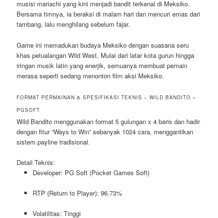
musisi mariachi yang kini menjadi bandit terkenal di Meksiko.
Bersama timnya, ia beraksi di malam hari dan mencuri emas dari
tambang, lalu menghilang sebelum fajar.
Game ini memadukan budaya Meksiko dengan suasana seru
khas petualangan Wild West. Mulai dari latar kota gurun hingga
iringan musik latin yang enerjik, semuanya membuat pemain
merasa seperti sedang menonton film aksi Meksiko.
FORMAT PERMAINAN & SPESIFIKASI TEKNIS – WILD BANDITO –
PGSOFT
Wild Bandito menggunakan format 5 gulungan x 4 baris dan hadir
dengan fitur “Ways to Win” sebanyak 1024 cara, menggantikan
sistem payline tradisional.
Detail Teknis:
Developer: PG Soft (Pocket Games Soft)
RTP (Return to Player): 96.73%
Volatilitas: Tinggi