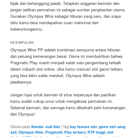
bijak dan bertanggung jawab. Tetapkan anggaran bermain dan
jangan jadikan permainan ini sebagai sumber penghasilan utama.
Gunakan Olympus Wins sebagai hiburan yang seru, dan siapa
tahu kamu bisa mendapatkan
cuan maksimal
dari
keberuntunganmu.
KESIMPULAN
Olympus Wins PP adalah kombinasi sempurna antara hiburan
dan peluang kemenangan besar. Game ini membuktikan bahwa
Pragmatic Play masih menjadi salah satu pengembang terbaik
dalam industri slot online. Jika kamu mencari slot gacor terbaru
yang bisa bikin saldo meroket, Olympus Wins adalah
jawabannya.
Jangan lupa untuk bermain di situs terpercaya dan pastikan
kamu sudah cukup umur untuk mengakses permainan ini.
Selamat bermain, dan semoga kamu diberkahi petir kemenangan
dari Olympus!
Ditulis pada
Bandar Judi Slot
|
Tag
buy feature slot
,
game slot uang
asli
,
Olympus Wins
,
Pragmatic Play terbaru
,
RTP tinggi
,
slot