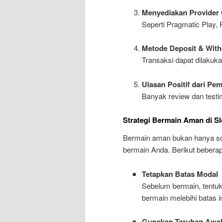
Menyediakan Provider
Seperti Pragmatic Play,
Metode Deposit & Wit
Transaksi dapat dilakuk
Ulasan Positif dari Pe
Banyak review dan testim
Strategi Bermain Aman di Sl
Bermain aman bukan hanya soal
bermain Anda. Berikut beberapa
Tetapkan Batas Modal
Sebelum bermain, tentuk
bermain melebihi batas in
Gunakan Taruhan Awal