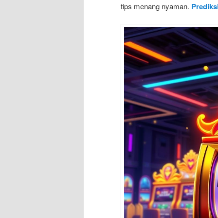
tips menang nyaman.
Prediks