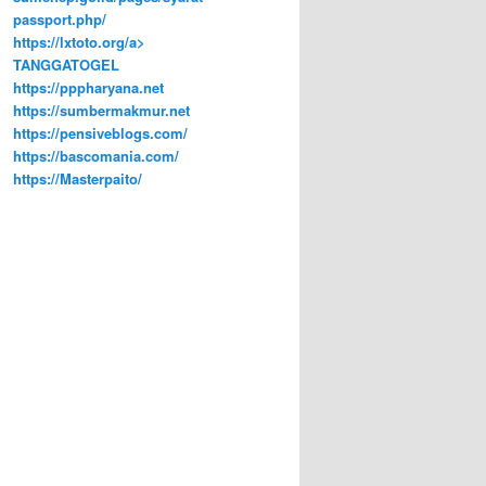
passport.php/
https://lxtoto.org/a>
TANGGATOGEL
https://pppharyana.net
https://sumbermakmur.net
https://pensiveblogs.com/
https://bascomania.com/
https://Masterpaito/