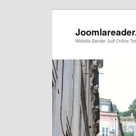
Langsung
Langsung
ke
ke
konten
konten
Joomlareader
utama
sekunder
Website Bandar Judi Online Te