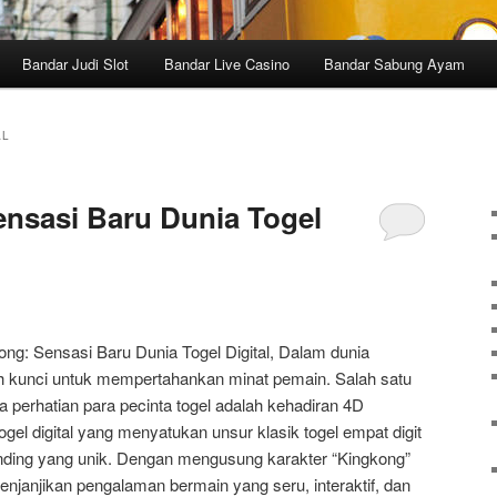
Bandar Judi Slot
Bandar Live Casino
Bandar Sabung Ayam
AL
nsasi Baru Dunia Togel
ng: Sensasi Baru Dunia Togel Digital, Dalam dunia
lah kunci untuk mempertahankan minat pemain. Salah satu
 perhatian para pecinta togel adalah kehadiran 4D
el digital yang menyatukan unsur klasik togel empat digit
nding yang unik. Dengan mengusung karakter “Kingkong”
enjanjikan pengalaman bermain yang seru, interaktif, dan