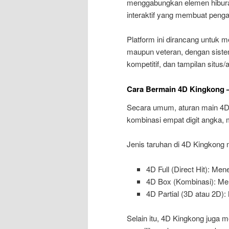
menggabungkan elemen hiburan
interaktif yang membuat peng
Platform ini dirancang untuk m
maupun veteran, dengan sist
kompetitif, dan tampilan situs
Cara Bermain 4D Kingkong –
Secara umum, aturan main 4D
kombinasi empat digit angka, m
Jenis taruhan di 4D Kingkong m
4D Full (Direct Hit): Men
4D Box (Kombinasi): Men
4D Partial (3D atau 2D): 
Selain itu, 4D Kingkong juga 