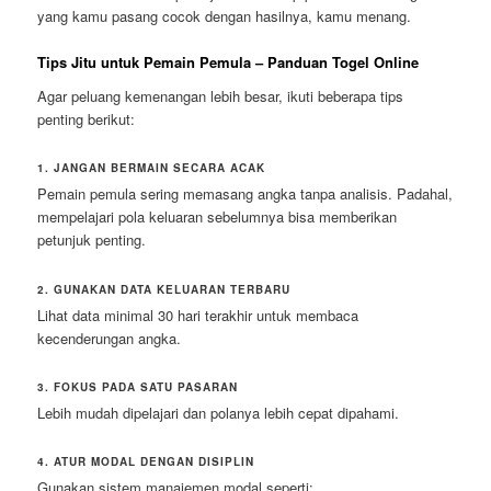
yang kamu pasang cocok dengan hasilnya, kamu menang.
Tips Jitu untuk Pemain Pemula – Panduan Togel Online
Agar peluang kemenangan lebih besar, ikuti beberapa tips
penting berikut:
1. JANGAN BERMAIN SECARA ACAK
Pemain pemula sering memasang angka tanpa analisis. Padahal,
mempelajari pola keluaran sebelumnya bisa memberikan
petunjuk penting.
2. GUNAKAN DATA KELUARAN TERBARU
Lihat data minimal 30 hari terakhir untuk membaca
kecenderungan angka.
3. FOKUS PADA SATU PASARAN
Lebih mudah dipelajari dan polanya lebih cepat dipahami.
4. ATUR MODAL DENGAN DISIPLIN
Gunakan sistem manajemen modal seperti: