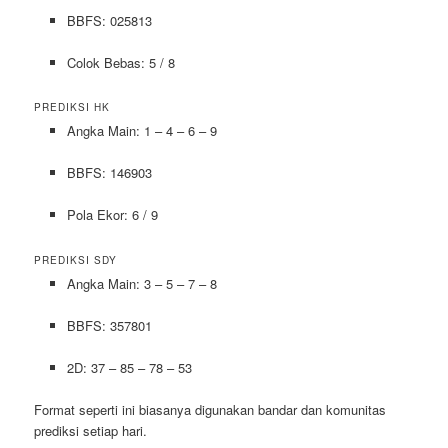
BBFS: 025813
Colok Bebas: 5 / 8
PREDIKSI HK
Angka Main: 1 – 4 – 6 – 9
BBFS: 146903
Pola Ekor: 6 / 9
PREDIKSI SDY
Angka Main: 3 – 5 – 7 – 8
BBFS: 357801
2D: 37 – 85 – 78 – 53
Format seperti ini biasanya digunakan bandar dan komunitas
prediksi setiap hari.