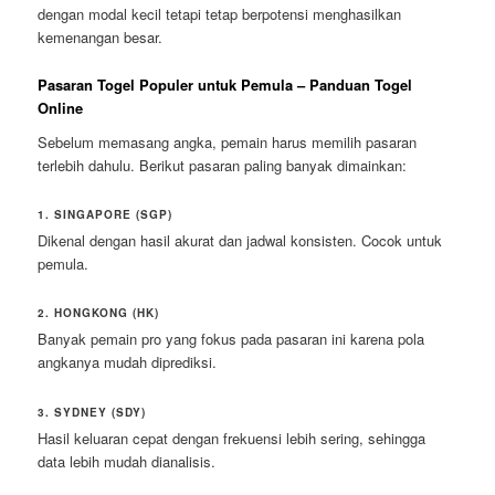
dengan modal kecil tetapi tetap berpotensi menghasilkan
kemenangan besar.
Pasaran Togel Populer untuk Pemula – Panduan Togel
Online
Sebelum memasang angka, pemain harus memilih pasaran
terlebih dahulu. Berikut pasaran paling banyak dimainkan:
1. SINGAPORE (SGP)
Dikenal dengan hasil akurat dan jadwal konsisten. Cocok untuk
pemula.
2. HONGKONG (HK)
Banyak pemain pro yang fokus pada pasaran ini karena pola
angkanya mudah diprediksi.
3. SYDNEY (SDY)
Hasil keluaran cepat dengan frekuensi lebih sering, sehingga
data lebih mudah dianalisis.