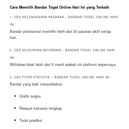
Cara Memilih Bandar Togel Online Hari Ini yang Terbaik
1. CEK KELENGKAPAN PASARAN – BANDAR TOGEL ONLINE HARI
INI
Bandar profesional memiliki lebih dari 20 pasaran aktif setiap
hari.
2. CEK KECEPATAN WITHDRAW – BANDAR TOGEL ONLINE HARI
INI
Withdraw tidak lebih dari 5 menit adalah ciri platform terpercaya.
3. CEK FITUR STATISTIK – BANDAR TOGEL ONLINE HARI INI
Bandar yang baik menyediakan:
Grafik angka
Riwayat keluaran lengkap
Tools prediksi