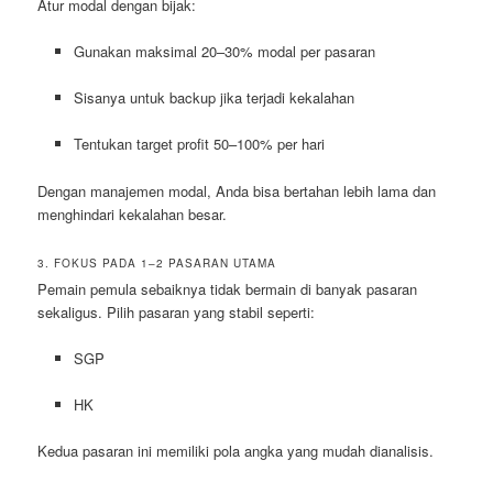
Atur modal dengan bijak:
Gunakan maksimal 20–30% modal per pasaran
Sisanya untuk backup jika terjadi kekalahan
Tentukan target profit 50–100% per hari
Dengan manajemen modal, Anda bisa bertahan lebih lama dan
menghindari kekalahan besar.
3. FOKUS PADA 1–2 PASARAN UTAMA
Pemain pemula sebaiknya tidak bermain di banyak pasaran
sekaligus. Pilih pasaran yang stabil seperti:
SGP
HK
Kedua pasaran ini memiliki pola angka yang mudah dianalisis.