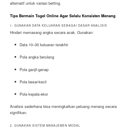
alternatif untuk variasi betting.
Tips Bermain Togel Online Agar Selalu Konsisten Menang
1. GUNAKAN DATA KELUARAN SEBAGAI DASAR ANALISIS
Hindari memasang angka secara acak. Gunakan:
Data 10–30 keluaran terakhir
Pola angka berulang
Pola ganjil-genap
Pola besar-kecil
Pola kepala-ekor
Analisis sederhana bisa meningkatkan peluang menang secara
signifikan.
2. GUNAKAN SISTEM MANAJEMEN MODAL