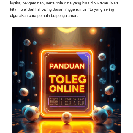
logika, pengamatan, serta pola data yang bisa dibuktikan. Mari
kita mulai dari hal paling dasar hingga rumus jitu yang sering
digunakan para pemain berpengalaman.