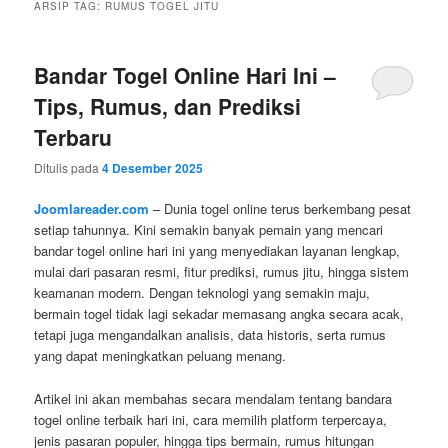
ARSIP TAG:
RUMUS TOGEL JITU
Bandar Togel Online Hari Ini –
Tips, Rumus, dan Prediksi
Terbaru
Ditulis pada
4 Desember 2025
Joomlareader.com
– Dunia togel online terus berkembang pesat
setiap tahunnya. Kini semakin banyak pemain yang mencari
bandar togel online hari ini yang menyediakan layanan lengkap,
mulai dari pasaran resmi, fitur prediksi, rumus jitu, hingga sistem
keamanan modern. Dengan teknologi yang semakin maju,
bermain togel tidak lagi sekadar memasang angka secara acak,
tetapi juga mengandalkan analisis, data historis, serta rumus
yang dapat meningkatkan peluang menang.
Artikel ini akan membahas secara mendalam tentang bandara
togel online terbaik hari ini, cara memilih platform terpercaya,
jenis pasaran populer, hingga tips bermain, rumus hitungan