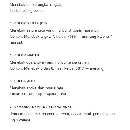
Menebak empat angka lengkap.
Hadiah paling besar.
4. COLOK BEBAS (CB)
Menebak satu angka yang muncul di posisi mana pun.
Contoh: Menebak angka 7, keluar 7589 →
menang
karena 7
muncul.
5. COLOK MACAU
Menebak dua angka yang muncul tanpa urutan.
Contoh: Menebak 3 dan 8, hasil keluar 3817 → menang.
6. COLOK JITU
Menebak angka
dan posisinya
.
Misal: Jitu As, Kop, Kepala, Ekor.
7. KEMBANG KEMPIS / SILANG HOKI
Jenis taruhan unik pasaran tertentu, cocok untuk pemain yang
ingin variasi.