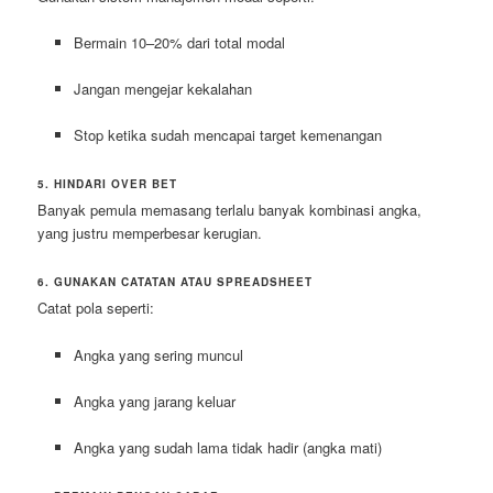
Bermain 10–20% dari total modal
Jangan mengejar kekalahan
Stop ketika sudah mencapai target kemenangan
5. HINDARI OVER BET
Banyak pemula memasang terlalu banyak kombinasi angka,
yang justru memperbesar kerugian.
6. GUNAKAN CATATAN ATAU SPREADSHEET
Catat pola seperti:
Angka yang sering muncul
Angka yang jarang keluar
Angka yang sudah lama tidak hadir (angka mati)