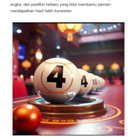
angka, dan prediksi terbaru yang bisa membantu pemain
mendapatkan hasil lebih konsisten.