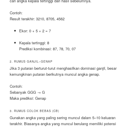
cari angka kepala tertinggi dari hasil sebelumnya.
Contoh:
Result terakhir: 3210, 8705, 4562
Ekor: 0 + 5 + 2 = 7
Kepala tertinggi: 8
Prediksi kombinasi: 87, 78, 70, 07
2. RUMUS GANJIL–GENAP
Jika 3 putaran berturut-turut menghasilkan dominasi ganjil, besar
kemungkinan putaran berikutnya muncul angka genap.
Contoh:
Sebanyak GGG → G
Maka prediksi: Genap
3. RUMUS COLOK BEBAS (CB)
Gunakan angka yang paling sering muncul dalam 5–10 keluaran
terakhir. Biasanya angka yang muncul berulang memiliki potensi