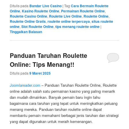
Ditulis pada
Bandar Live Casino
|
Tag
Cara Bermain Roulette
Online
,
Kasino Roulette Online
,
Permainan Roulette Online
,
Roulette Casino Online
,
Roulette Live Online
,
Roulette Online
,
Roulette Online Gratis
,
roulette online terpercaya
,
situs roulette
online
,
Slot Roulette Online
,
tips menang roulette online
|
Tinggalkan Balasan
Panduan Taruhan Roulette
Online: Tips Menang!!
Ditulis pada
9 Maret 2025
Joomlareader.com
– Panduan Taruhan Roulette Online, Roulette
online adalah salah satu permainan kasino yang paling menarik
dan mudah dimainkan. Banyak pemain baru ingin tahu
bagaimana cara taruhan yang tepat untuk meningkatkan peluang
menang mereka. Panduan taruhan roulette online dapat
membantu pemain memahami berbagai jenis taruhan dan strategi
yang dapat digunakan untuk meraih kemenangan.