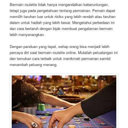
Bermain roulette tidak hanya mengandalkan keberuntungan,
tetapi juga pada pengetahuan tentang permainan. Pemain dapat
memilih taruhan luar untuk risiko yang lebih rendah atau taruhan
dalam untuk hadiah yang lebih besar. Mengetahui perbedaan ini
dan cara bertaruh dengan bijak membuat pengalaman bermain
lebih menyenangkan.
Dengan panduan yang tepat, setiap orang bisa menjadi lebih
percaya diri saat bermain roulette online. Mulailah petualangan ini
dan temukan cara terbaik untuk menikmati permainan sambil
menambah peluang menang.