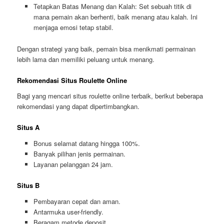
Tetapkan Batas Menang dan Kalah: Set sebuah titik di
mana pemain akan berhenti, baik menang atau kalah. Ini
menjaga emosi tetap stabil.
Dengan strategi yang baik, pemain bisa menikmati permainan
lebih lama dan memiliki peluang untuk menang.
Rekomendasi Situs Roulette Online
Bagi yang mencari situs roulette online terbaik, berikut beberapa
rekomendasi yang dapat dipertimbangkan.
Situs A
Bonus selamat datang hingga 100%.
Banyak pilihan jenis permainan.
Layanan pelanggan 24 jam.
Situs B
Pembayaran cepat dan aman.
Antarmuka user-friendly.
Beragam metode deposit.