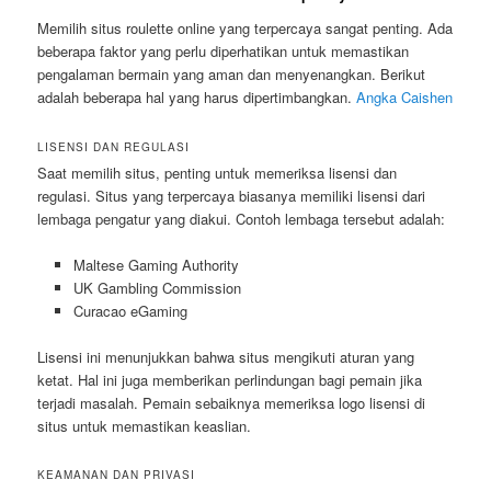
Memilih situs roulette online yang terpercaya sangat penting. Ada
beberapa faktor yang perlu diperhatikan untuk memastikan
pengalaman bermain yang aman dan menyenangkan. Berikut
adalah beberapa hal yang harus dipertimbangkan.
Angka Caishen
LISENSI DAN REGULASI
Saat memilih situs, penting untuk memeriksa lisensi dan
regulasi. Situs yang terpercaya biasanya memiliki lisensi dari
lembaga pengatur yang diakui. Contoh lembaga tersebut adalah:
Maltese Gaming Authority
UK Gambling Commission
Curacao eGaming
Lisensi ini menunjukkan bahwa situs mengikuti aturan yang
ketat. Hal ini juga memberikan perlindungan bagi pemain jika
terjadi masalah. Pemain sebaiknya memeriksa logo lisensi di
situs untuk memastikan keaslian.
KEAMANAN DAN PRIVASI