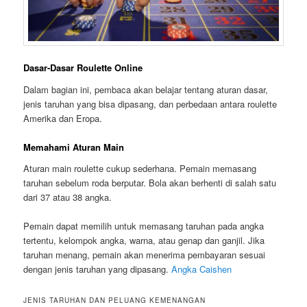
Dasar-Dasar Roulette Online
Dalam bagian ini, pembaca akan belajar tentang aturan dasar,
jenis taruhan yang bisa dipasang, dan perbedaan antara roulette
Amerika dan Eropa.
Memahami Aturan Main
Aturan main roulette cukup sederhana. Pemain memasang
taruhan sebelum roda berputar. Bola akan berhenti di salah satu
dari 37 atau 38 angka.
Pemain dapat memilih untuk memasang taruhan pada angka
tertentu, kelompok angka, warna, atau genap dan ganjil. Jika
taruhan menang, pemain akan menerima pembayaran sesuai
dengan jenis taruhan yang dipasang.
Angka Caishen
JENIS TARUHAN DAN PELUANG KEMENANGAN