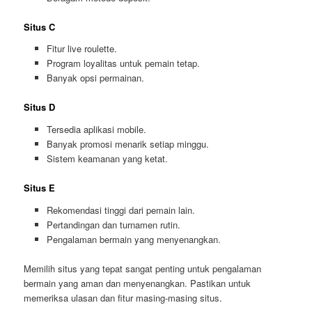
Situs C
Fitur live roulette.
Program loyalitas untuk pemain tetap.
Banyak opsi permainan.
Situs D
Tersedia aplikasi mobile.
Banyak promosi menarik setiap minggu.
Sistem keamanan yang ketat.
Situs E
Rekomendasi tinggi dari pemain lain.
Pertandingan dan turnamen rutin.
Pengalaman bermain yang menyenangkan.
Memilih situs yang tepat sangat penting untuk pengalaman
bermain yang aman dan menyenangkan. Pastikan untuk
memeriksa ulasan dan fitur masing-masing situs.