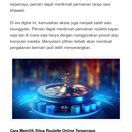
terpercaya, pemain dapat menikmati permainan tanpa rasa
khawatir.
Di era digital ini, kemudahan akses juga menjadi salah satu
keunggulan. Pemain dapat menikmati permainan roulette kapan
saja dan di mana saja hanya dengan menggunakan ponsel atau
komputer mereka. Menyelami pilihan terbaik akan membuat
pengalaman bermain jauh lebih menyenangkan.
Cara Memilih Situs Roulette Online Terpercaya