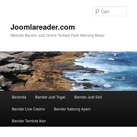
Langsung
Langsung
ke
ke
Cari
konten
konten
utama
sekunder
Joomlareader.com
Website Bandar Judi Online Terbaik Pasti Menang Besar
Menu
Beranda
Bandar Judi Togel
Bandar Judi Slot
utama
Bandar Live Casino
Bandar Sabung Ayam
Bandar Tembak Ikan