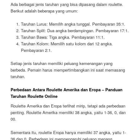
Ada berbagai jenis taruhan yang bisa dipasang dalam roulette.
Berikut adalah beberapa yang umum:
Taruhan Lurus: Memilih angka tunggal. Pembayaran 35:1.
Taruhan Split: Dua angka berdampingan. Pembayaran 17:1.
Taruhan Bawa: Tiga angka. Pembayaran 11:1.
Taruhan Kolom: Memilih satu kolom dari 12 angka.
Pembayaran 2:1.
Setiap jenis taruhan memiliki peluang kemenangan yang
berbeda. Pemain harus mempertimbangkan ini saat memasang
taruhan.
Perbedaan Antara Roulette Amerika dan Eropa – Panduan
Taruhan Roulette Online
Roulette Amerika dan Eropa terlihat mirip, tetapi ada perbedaan
penting. Roulette Amerika memiliki 38 angka, yaitu 1-36, 0, dan
00.
Sementara itu, roulette Eropa hanya memiliki 37 angka, yaitu 1-
36 dan 0. Perbedaan ini mempengaruhi peluang menang.