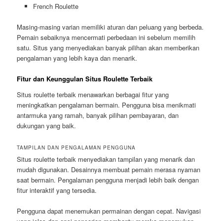
French Roulette
Masing-masing varian memiliki aturan dan peluang yang berbeda.
Pemain sebaiknya mencermati perbedaan ini sebelum memilih
satu. Situs yang menyediakan banyak pilihan akan memberikan
pengalaman yang lebih kaya dan menarik.
Fitur dan Keunggulan Situs Roulette Terbaik
Situs roulette terbaik menawarkan berbagai fitur yang
meningkatkan pengalaman bermain. Pengguna bisa menikmati
antarmuka yang ramah, banyak pilihan pembayaran, dan
dukungan yang baik.
TAMPILAN DAN PENGALAMAN PENGGUNA
Situs roulette terbaik menyediakan tampilan yang menarik dan
mudah digunakan. Desainnya membuat pemain merasa nyaman
saat bermain. Pengalaman pengguna menjadi lebih baik dengan
fitur interaktif yang tersedia.
Pengguna dapat menemukan permainan dengan cepat. Navigasi