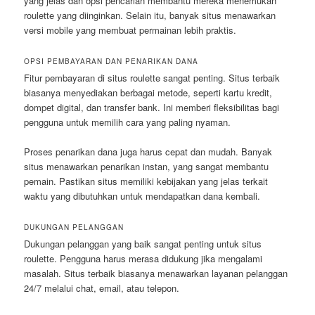
yang jelas dan opsi pencarian membantu mereka menemukan
roulette yang diinginkan. Selain itu, banyak situs menawarkan
versi mobile yang membuat permainan lebih praktis.
OPSI PEMBAYARAN DAN PENARIKAN DANA
Fitur pembayaran di situs roulette sangat penting. Situs terbaik
biasanya menyediakan berbagai metode, seperti kartu kredit,
dompet digital, dan transfer bank. Ini memberi fleksibilitas bagi
pengguna untuk memilih cara yang paling nyaman.
Proses penarikan dana juga harus cepat dan mudah. Banyak
situs menawarkan penarikan instan, yang sangat membantu
pemain. Pastikan situs memiliki kebijakan yang jelas terkait
waktu yang dibutuhkan untuk mendapatkan dana kembali.
DUKUNGAN PELANGGAN
Dukungan pelanggan yang baik sangat penting untuk situs
roulette. Pengguna harus merasa didukung jika mengalami
masalah. Situs terbaik biasanya menawarkan layanan pelanggan
24/7 melalui chat, email, atau telepon.