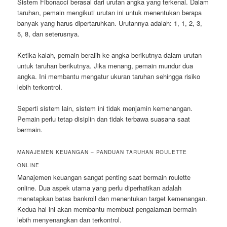
Sistem Fibonacci berasal dari urutan angka yang terkenal. Dalam
taruhan, pemain mengikuti urutan ini untuk menentukan berapa
banyak yang harus dipertaruhkan. Urutannya adalah: 1, 1, 2, 3,
5, 8, dan seterusnya.
Ketika kalah, pemain beralih ke angka berikutnya dalam urutan
untuk taruhan berikutnya. Jika menang, pemain mundur dua
angka. Ini membantu mengatur ukuran taruhan sehingga risiko
lebih terkontrol.
Seperti sistem lain, sistem ini tidak menjamin kemenangan.
Pemain perlu tetap disiplin dan tidak terbawa suasana saat
bermain.
MANAJEMEN KEUANGAN – PANDUAN TARUHAN ROULETTE
ONLINE
Manajemen keuangan sangat penting saat bermain roulette
online. Dua aspek utama yang perlu diperhatikan adalah
menetapkan batas bankroll dan menentukan target kemenangan.
Kedua hal ini akan membantu membuat pengalaman bermain
lebih menyenangkan dan terkontrol.