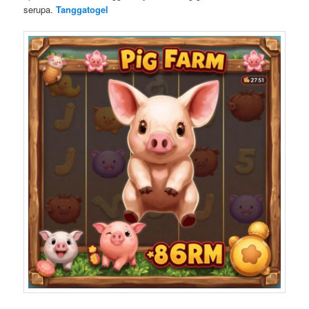
serupa.
Tanggatogel