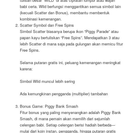
tulisan besar “WILD” di atas cipratan lumpur atau wajah
babi ceria. Wild berfungsi menggantikan semua simbol lain
(kecuali Scatter dan Bonus), membantu membentuk
kombinasi kemenangan.
Scatter Symbol dan Free Spins
Simbol Scatter biasanya berupa ikon “Piggy Parade” atau
papan kayu bertuliskan “Free Spins”. Mendapatkan 3 atau
lebih Scatter di mana saja pada gulungan akan memicu fitur
Free Spins.
Selama putaran gratis ini, peluang kemenangan meningkat
karena:
Simbol Wild muncul lebih sering
Ada kemungkinan pengganda (multiplier) tambahan
Bonus Game: Piggy Bank Smash
Fitur bonus yang paling menyenangkan adalah Piggy Bank
Smash, di mana pemain akan memilih dari sejumlah
celengan babi. Setiap celengan berisi hadiah berbeda—
mulai dari koin instan, pengganda, hingga putaran gratis