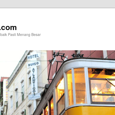
.com
rbaik Pasti Menang Besar