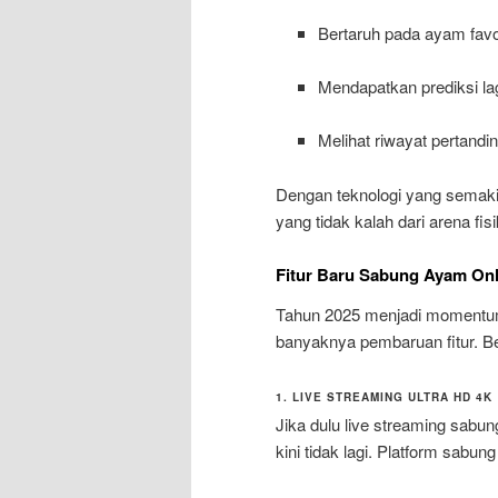
Bertaruh pada ayam favo
Mendapatkan prediksi la
Melihat riwayat pertand
Dengan teknologi yang semak
yang tidak kalah dari arena fi
Fitur Baru Sabung Ayam Onl
Tahun 2025 menjadi momentum 
banyaknya pembaruan fitur. Be
1. LIVE STREAMING ULTRA HD 4K
Jika dulu live streaming sabu
kini tidak lagi. Platform sabu