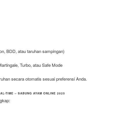
on, BDD, atau taruhan sampingan)
 Martingale, Turbo, atau Safe Mode
uhan secara otomatis sesuai preferensi Anda.
EAL-TIME – SABUNG AYAM ONLINE 2025
ngkap: