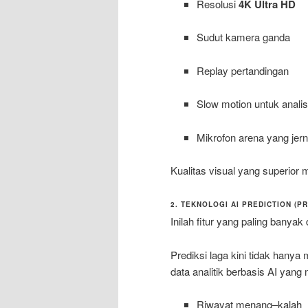
Resolusi
4K Ultra HD
Sudut kamera ganda
Replay pertandingan
Slow motion untuk analis
Mikrofon arena yang jern
Kualitas visual yang superior
2. TEKNOLOGI AI PREDICTION (P
Inilah fitur yang paling banyak
Prediksi laga kini tidak hanya
data analitik berbasis AI yan
Riwayat menang–kalah