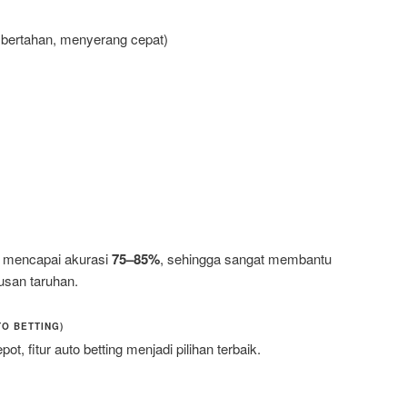
, bertahan, menyerang cepat)
sa mencapai akurasi
75–85%
, sehingga sangat membantu
usan taruhan.
TO BETTING)
ot, fitur auto betting menjadi pilihan terbaik.