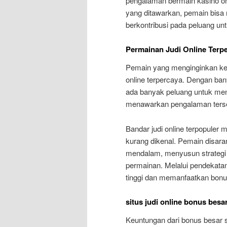
pengalaman bermain kasino on
yang ditawarkan, pemain bisa 
berkontribusi pada peluang u
Permainan Judi Online Terp
Pemain yang menginginkan ke
online terpercaya. Dengan banya
ada banyak peluang untuk men
menawarkan pengalaman terse
Bandar judi online terpopuler m
kurang dikenal. Pemain disar
mendalam, menyusun strategi 
permainan. Melalui pendekata
tinggi dan memanfaatkan bonu
situs judi online bonus besa
Keuntungan dari bonus besar 