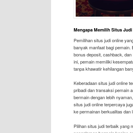
Mengapa Memilih Situs Judi
Pemilihan situs judi online 
banyak manfaat bagi pemain. B
bonus deposit, cashback, dan
ini, pemain memiliki kesempa
tanpa khawatir kehilangan ba
Keberadaan situs judi online 
pribadi dan transaksi pemain 
bermain dengan lebih nyaman,
situs judi online terpercaya
ke permainan berkualitas dan 
Pilihan situs judi terbaik y