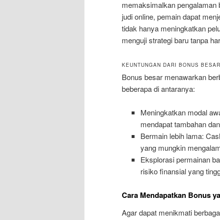
memaksimalkan pengalaman b
judi online, pemain dapat menj
tidak hanya meningkatkan pel
menguji strategi baru tanpa 
KEUNTUNGAN DARI BONUS BESA
Bonus besar menawarkan berba
beberapa di antaranya:
Meningkatkan modal awal
mendapat tambahan dana
Bermain lebih lama: Cas
yang mungkin mengalami
Eksplorasi permainan ba
risiko finansial yang tingg
Cara Mendapatkan Bonus ya
Agar dapat menikmati berbaga