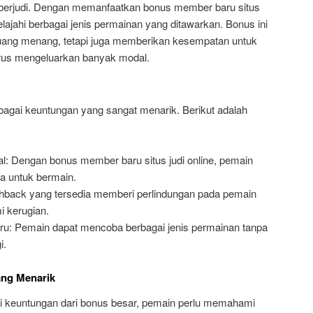
erjudi. Dengan memanfaatkan bonus member baru situs
elajahi berbagai jenis permainan yang ditawarkan. Bonus ini
uang menang, tetapi juga memberikan kesempatan untuk
harus mengeluarkan banyak modal.
R
gai keuntungan yang sangat menarik. Berikut adalah
: Dengan bonus member baru situs judi online, pemain
 untuk bermain.
hback yang tersedia memberi perlindungan pada pemain
 kerugian.
ru: Pemain dapat mencoba berbagai jenis permainan tanpa
i.
ng Menarik
i keuntungan dari bonus besar, pemain perlu memahami