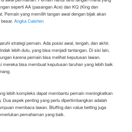
ngan seperti AA (pasangan Ace) dan KQ (King dan
t. Pemain yang memilih tangan awal dengan bijak akan
 besar.
Angka Caishen
uhi strategi pemain. Ada posisi awal, tengah, dan akhir.
indak lebih dulu, yang bisa menjadi tantangan. Di sisi lain,
tungan karena pemain bisa melihat keputusan lawan.
 mereka bisa membuat keputusan taruhan yang lebih baik
nang.
 yang lebih kompleks dapat membantu pemain meningkatkan
 Dua aspek penting yang perlu dipertimbangkan adalah
ampuan membaca lawan. Bluffing dan value betting juga
memerlukan pemahaman yang baik.