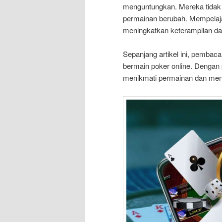
menguntungkan. Mereka tidak se
permainan berubah. Mempelaja
meningkatkan keterampilan da
Sepanjang artikel ini, pembac
bermain poker online. Dengan 
menikmati permainan dan men