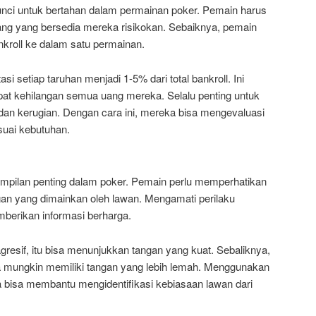
unci untuk bertahan dalam permainan poker. Pemain harus
g yang bersedia mereka risikokan. Sebaiknya, pemain
kroll ke dalam satu permainan.
 setiap taruhan menjadi 1-5% dari total bankroll. Ini
pat kehilangan semua uang mereka. Selalu penting untuk
an kerugian. Dengan cara ini, mereka bisa mengevaluasi
suai kebutuhan.
pilan penting dalam poker. Pemain perlu memperhatikan
gan yang dimainkan oleh lawan. Mengamati perilaku
berikan informasi berharga.
agresif, itu bisa menunjukkan tangan yang kuat. Sebaliknya,
a mungkin memiliki tangan yang lebih lemah. Menggunakan
ga bisa membantu mengidentifikasi kebiasaan lawan dari