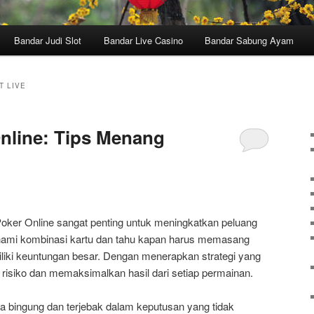
Bandar Judi Slot
Bandar Live Casino
Bandar Sabung Ayam
T LIVE
Online: Tips Menang
Poker Online sangat penting untuk meningkatkan peluang
mi kombinasi kartu dan tahu kapan harus memasang
iliki keuntungan besar. Dengan menerapkan strategi yang
 risiko dan memaksimalkan hasil dari setiap permainan.
bingung dan terjebak dalam keputusan yang tidak