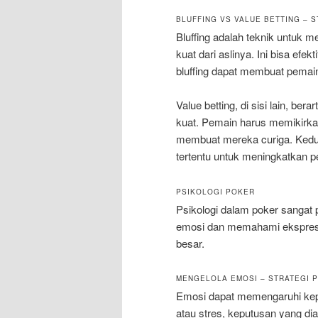
BLUFFING VS VALUE BETTING – 
Bluffing adalah teknik untuk 
kuat dari aslinya. Ini bisa efek
bluffing dapat membuat pemai
Value betting, di sisi lain, be
kuat. Pemain harus memikirkan
membuat mereka curiga. Kedua
tertentu untuk meningkatkan 
PSIKOLOGI POKER
Psikologi dalam poker sangat
emosi dan memahami ekspresi
besar.
MENGELOLA EMOSI – STRATEGI 
Emosi dapat memengaruhi kep
atau stres, keputusan yang dia