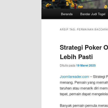
Menu
Beranda
Bandar Judi Togel
utama
ARSIP TAG:
PERMAINAN BACCARA
Strategi Poker 
Lebih Pasti
Ditulis pada
19 Maret 2025
Joomlareader.com
– Strategi 
menang. Pemain yang memaha
taruhan atau menarik diri mem
tepat, pemain dapat mengelola
Banyak pemain pemula merasa 