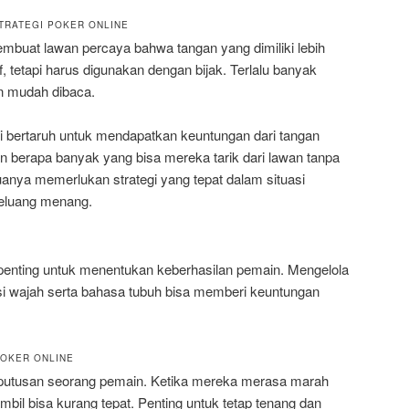
STRATEGI POKER ONLINE
membuat lawan percaya bahwa tangan yang dimiliki lebih
tif, tetapi harus digunakan dengan bijak. Terlalu banyak
n mudah dibaca.
rarti bertaruh untuk mendapatkan keuntungan dari tangan
 berapa banyak yang bisa mereka tarik dari lawan tanpa
nya memerlukan strategi yang tepat dalam situasi
peluang menang.
 penting untuk menentukan keberhasilan pemain. Mengelola
 wajah serta bahasa tubuh bisa memberi keuntungan
POKER ONLINE
utusan seorang pemain. Ketika mereka merasa marah
mbil bisa kurang tepat. Penting untuk tetap tenang dan