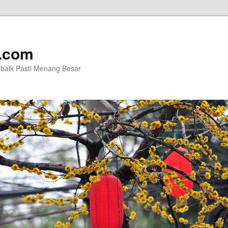
.com
rbaik Pasti Menang Besar